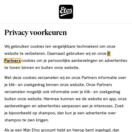
ga
Voor 22:00 uur besteld,
morgen in huis
naar
de
Menu
hoofd
Zoeken
Privacy voorkeuren
content
›
›
ga
Interactie
naar
Wij gebruiken cookies (en vergelijkbare technieken) om onze
Je
Voor hem
Alles van JANZEN
met
de
website te verbeteren. Daarnaast gebruiken wij en onze
8
bent
JANZEN Hair & Body Wash For Men
dit
zoekbalk
Partners
cookies om je persoonlijke aanbevelingen en advertenties
ers
Weleda
hier:
veld
ga
200 ML
te tonen binnen en buiten onze website.
opent
naar
Met deze cookies verzamelen wij en onze Partners informatie over
een
de
200
200 ML
je klik- en zoekgedrag binnen onze website. Onze Partners
volledig
ML,
footer
verzamelen mogelijk ook informatie over je klik- en zoekgedrag
venster
buiten onze website. Hiermee kunnen we de website en app, onze
toevoegen
met
aanbevelingen en advertenties aanpassen aan je interesses. Zoek
aan
geavanceerde
je bijvoorbeeld op shampoo, dan kun je een advertentie over
verlanglijst
zoekopties
shampoo te zien krijgen.
Als je een Mijn Etos account hebt en hierop bent ingelogd, dan