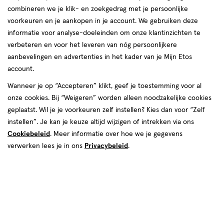
combineren we je klik- en zoekgedrag met je persoonlijke
voorkeuren en je aankopen in je account. We gebruiken deze
informatie voor analyse-doeleinden om onze klantinzichten te
verbeteren en voor het leveren van nóg persoonlijkere
aanbevelingen en advertenties in het kader van je Mijn Etos
€ 9.95
9
.
95
account.
Spaar 3 Air Miles
Wanneer je op “Accepteren” klikt, geef je toestemming voor al
onze cookies. Bij “Weigeren” worden alleen noodzakelijke cookies
Online op voorraad
geplaatst. Wil je je voorkeuren zelf instellen? Kies dan voor “Zelf
Vóór 22:00 uur besteld, morgen in huis
instellen”. Je kan je keuze altijd wijzigen of intrekken via ons
Cookiebeleid
. Meer informatie over hoe we je gegevens
verwerken lees je in ons
Privacybeleid
.
1
In mijn winkelmandje
verhoog
aantal
met
één
,
Bijna
Gratis
bezorging vanaf €35