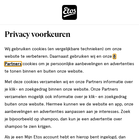
ga
Voor 22:00 uur besteld,
morgen in huis
naar
de
Menu
hoofd
Zoeken
Privacy voorkeuren
content
›
›
ga
Interactie
naar
Wij gebruiken cookies (en vergelijkbare technieken) om onze
Je
Scheerschuim
Alles van JANZEN
met
de
website te verbeteren. Daarnaast gebruiken wij en onze
8
bent
JANZEN Shave Foam For Men 200 ML
dit
zoekbalk
Partners
cookies om je persoonlijke aanbevelingen en advertenties
ers
Weleda
hier:
veld
ga
te tonen binnen en buiten onze website.
200
200 ML
opent
naar
Met deze cookies verzamelen wij en onze Partners informatie over
ML,
een
de
je klik- en zoekgedrag binnen onze website. Onze Partners
volledig
footer
toevoegen
verzamelen mogelijk ook informatie over je klik- en zoekgedrag
venster
aan
buiten onze website. Hiermee kunnen we de website en app, onze
met
verlanglijst
aanbevelingen en advertenties aanpassen aan je interesses. Zoek
geavanceerde
je bijvoorbeeld op shampoo, dan kun je een advertentie over
zoekopties
shampoo te zien krijgen.
Als je een Mijn Etos account hebt en hierop bent ingelogd, dan