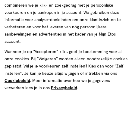
combineren we je klik- en zoekgedrag met je persoonlijke
voorkeuren en je aankopen in je account. We gebruiken deze
informatie voor analyse-doeleinden om onze klantinzichten te
€ 8.50
8
.
50
verbeteren en voor het leveren van nóg persoonlijkere
aanbevelingen en advertenties in het kader van je Mijn Etos
Spaar 3 Air Miles
account.
Wanneer je op “Accepteren” klikt, geef je toestemming voor al
Online op voorraad
onze cookies. Bij “Weigeren” worden alleen noodzakelijke cookies
Vóór 22:00 uur besteld, morgen in huis
geplaatst. Wil je je voorkeuren zelf instellen? Kies dan voor “Zelf
instellen”. Je kan je keuze altijd wijzigen of intrekken via ons
Cookiebeleid
1
. Meer informatie over hoe we je gegevens
In mijn winkelmandje
verhoog
verwerken lees je in ons
Privacybeleid
.
aantal
met
één
,
Bijna
Gratis
bezorging vanaf €35
uitverkocht!
Er