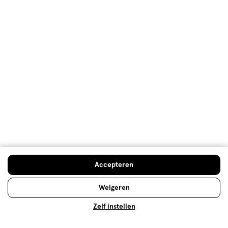
Fix it met haarlak
Een grande coupe is pas partyproof na een fikse
dosis haarlak, maar een bus haarlak is om nog veel
meer redenen onmisbaar in huis. Lees hier waarom!
Accepteren
Lees meer
Weigeren
Zelf instellen