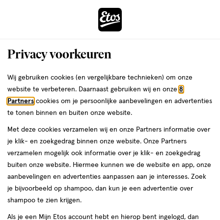
ga
Voor 22:00 uur besteld,
morgen in huis
naar
de
Menu
hoofd
Zoeken
Privacy voorkeuren
content
›
›
ga
Interactie
naar
Wij gebruiken cookies (en vergelijkbare technieken) om onze
Je
Heat protection spray
Alles van John Frieda
met
de
website te verbeteren. Daarnaast gebruiken wij en onze
8
bent
John Frieda Frizz Ease Heat Defeat
dit
zoekbalk
Partners
cookies om je persoonlijke aanbevelingen en advertenties
ers
Weleda
hier:
veld
ga
Protecting Spray 150 ML
te tonen binnen en buiten onze website.
opent
naar
Met deze cookies verzamelen wij en onze Partners informatie over
een
de
150
5
150 ML
spray
5/5
(1)
je klik- en zoekgedrag binnen onze website. Onze Partners
volledig
ML,
footer
van
verzamelen mogelijk ook informatie over je klik- en zoekgedrag
venster
spray
5
1+1
buiten onze website. Hiermee kunnen we de website en app, onze
met
toevoegen
sterren
gratis
aanbevelingen en advertenties aanpassen aan je interesses. Zoek
geavanceerde
aan
op
je bijvoorbeeld op shampoo, dan kun je een advertentie over
zoekopties
verlanglijst
basis
shampoo te zien krijgen.
van
Als je een Mijn Etos account hebt en hierop bent ingelogd, dan
1