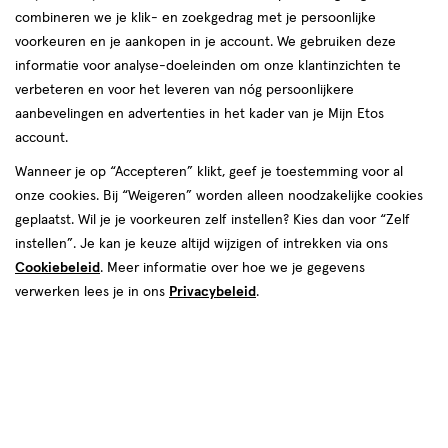
combineren we je klik- en zoekgedrag met je persoonlijke
reviews
voorkeuren en je aankopen in je account. We gebruiken deze
informatie voor analyse-doeleinden om onze klantinzichten te
verbeteren en voor het leveren van nóg persoonlijkere
aanbevelingen en advertenties in het kader van je Mijn Etos
€ 12.99
12
.
99
1+1 gratis
Product
account.
badge
Je bespaart €12,99 bij 2 stuks
Wanneer je op “Accepteren” klikt, geef je toestemming voor al
tooltip
onze cookies. Bij “Weigeren” worden alleen noodzakelijke cookies
Spaar 5 Air Miles
geplaatst. Wil je je voorkeuren zelf instellen? Kies dan voor “Zelf
instellen”. Je kan je keuze altijd wijzigen of intrekken via ons
Online op voorraad
Cookiebeleid
. Meer informatie over hoe we je gegevens
Vóór 22:00 uur besteld, morgen in huis
verwerken lees je in ons
Privacybeleid
.
2
In mijn winkelmandje
verhoog
aantal
met
één
,