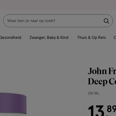
Zoeken
Interactie
met
Gezondheid
Zwanger, Baby & Kind
Thuis & Op Reis
C
dit
veld
opent
een
John Fr
volledig
venster
Deep C
met
geavanceerde
250
250 ML
zoekopties
ML,
13
€ 13.89
8
.