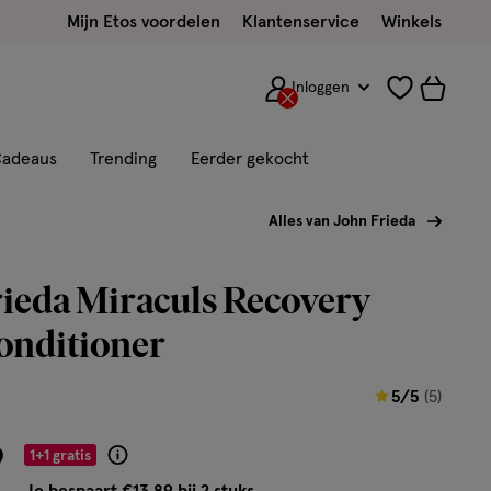
Mijn Etos voordelen
Klantenservice
Winkels
Inloggen
adeaus
Trending
Eerder gekocht
Alles van John Frieda
ieda Miraculs Recovery
onditioner
5
5/5
(5)
van
9
5
1+1 gratis
Product
sterren
badge