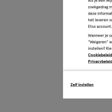
Als je een Mi
zoekgedrag me
deze informat
het leveren v
Etos account.
Wanneer je op
“Weigeren” wo
instellen? Kie
Cookiebeleid
Privacybelei
Zelf instellen