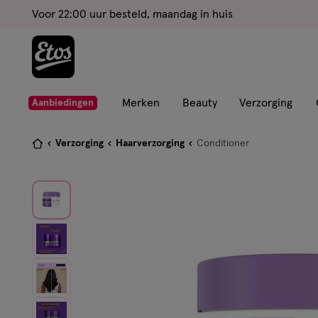
ga
Voor 22:00 uur besteld, maandag in huis
naar
de
hoofd
content
ga
Merken
Beauty
Verzorging
Aanbiedingen
naar
de
Je
Verzorging
Haarverzorging
Conditioner
zoekbalk
bent
ga
hier:
naar
de
footer