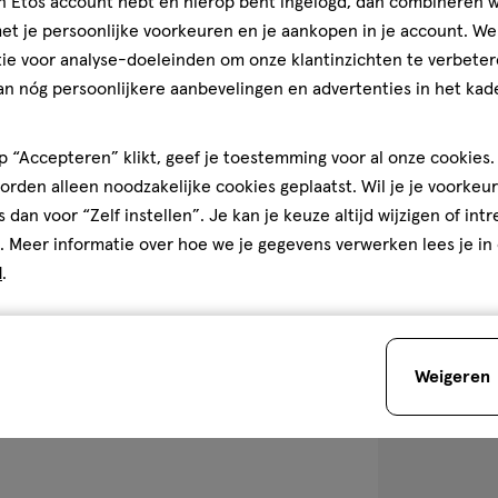
jn Etos account hebt en hierop bent ingelogd, dan combineren w
250 ML
t je persoonlijke voorkeuren en je aankopen in je account. W
John Frieda Fr
ie voor analyse-doeleinden om onze klantinzichten te verbeter
Recovery Sham
an nóg persoonlijkere aanbevelingen en advertenties in het kade
2
 “Accepteren” klikt, geef je toestemming voor al onze cookies. 
rden alleen noodzakelijke cookies geplaatst. Wil je je voorkeur
s dan voor “Zelf instellen”. Je kan je keuze altijd wijzigen of int
toevoegen
. Meer informatie over hoe we je gegevens verwerken lees je in
aan
d
.
verlanglijst
Weigeren