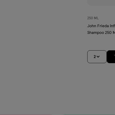
250 ML
John Frieda In
Shampoo 250 
2