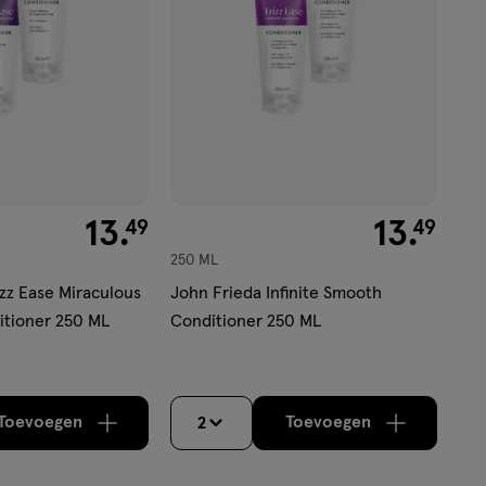
€ 13.49
13
.
€ 13.49
13
.
49
49
250 ML
izz Ease Miraculous
John Frieda Infinite Smooth
itioner 250 ML
Conditioner 250 ML
Toevoegen
Toevoegen
2
verhoog aantal met één
,
Bijna uitverkocht!
verhoog aantal m
Er zijn nog