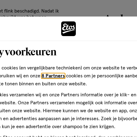
trimonium Chloride, Behenyl
basis
dimethicone, Dimethiconol, PEG-
t flink beschadigd. Nadat ik
van
Andere
 Nucifera (Coconut) Oil, Olea
gebruikt was het weer
3
uik ik het nog één keer in
d Oil, Sodium Hydroxide, Silica,
reviews
zond te houden en
thiazolinone,
l, Tetramethyl
toevoegen
y voorkeuren
johnfrieda.com
aan
verlanglijst
 cookies (en vergelijkbare technieken) om onze website te verb
bruiken wij en onze
8 Partners
cookies om je persoonlijke aanb
te tonen binnen en buiten onze website.
ies verzamelen wij en onze Partners informatie over je klik- e
ebsite. Onze Partners verzamelen mogelijk ook informatie over 
uiten onze website. Hiermee kunnen we de website en app, on
 en advertenties aanpassen aan je interesses. Zoek je bijvoorb
kun je een advertentie over shampoo te zien krijgen.