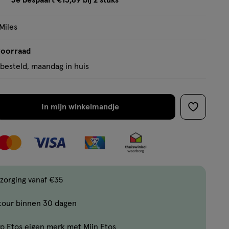
Je bespaart €13,89 bij 2 stuks
op
tooltip
basis
Miles
van
5
voorraad
reviews
besteld, maandag in huis
In mijn winkelmandje
verhoog
toevoege
aantal
aan
met
verlanglijs
één
,
Bijna
zorging vanaf €35
uitverkocht!
tour binnen 30 dagen
Er
zijn
p Etos eigen merk met Mijn Etos