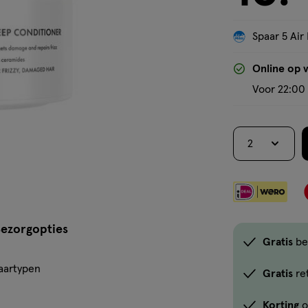
Spaar 5 Air 
Online op 
Voor 22:00 
2
ezorgopties
Gratis
be
haartypen
Gratis
re
Korting
o