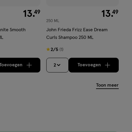
€ 13.49
13
.
€ 13.49
13
.
49
49
250 ML
finite Smooth
John Frieda Frizz Ease Dream
ML
Curls Shampoo 250 ML
2
2/5
(1)
van
5
Toevoegen
Toevoegen
2
verhoog aantal met één
,
Bijna uitverkocht!
verhoog aantal m
Er zijn nog
sterren
op
Toon meer
basis
van
1
reviews