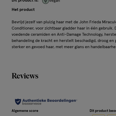
Dit product is:
Vegan
Het product
Bevrijd jezelf van pluizig haar met de John Frieda Mirac
Conditioner, voor zichtbaar gladder haar in één gebruik
voedende ceramiden en Anti-Damage Technology, herstel
behandeling de kracht en herstelt beschadigd, droog en pl
sterker en gevoed haar, met meer glans en handelbaarhe
herstelt pluizig, beschadigt haar bij de schubbenlaag - h
haar waar schade ontstaat door warmtestyling, kleuren en
weer. Deze krachtige formule met ceramiden helpt besc
maken en te herstellen, en keert 90% van de schade aan 
Reviews
*bij gebruik van Miraculous Recovery lijn
Kenmerken
• Verrijkt met AuraBoost, onze mood-boosting geur. • 
ingrediënten. • Met Ceramiden en Anti-Damage Techno
Algemene score
Dit product be
en beschadigd haar. • Helpt beschadigde haarschubbe