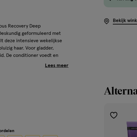
Bekijk win
ulous Recovery Deep
. Deskundig geformuleerd met
t deze intensieve wekelijkse
uizig haar. Voor gladder,
id. De conditioner voedt en
et buitenste oppervlak van het
 externe factoren zoals het
hadigde haarschubben glad te
het oppervlak intensief om*.
Alterna
toevoegen
Vegan formule, vrij van dierlijke
aan
logy. • Geschikt voor pluizig
oordelen
verlanglijst
n glad te maken. • Helpt de