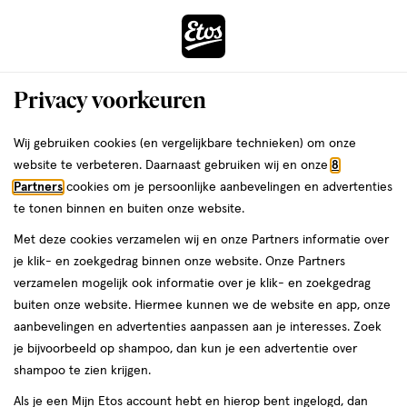
ga
Voor 22:00 uur besteld,
morgen in huis
naar
de
Menu
hoofd
Zoeken
Privacy voorkeuren
content
›
›
ga
Interactie
naar
Wij gebruiken cookies (en vergelijkbare technieken) om onze
Je
Haarlak
Alles van John Frieda
met
de
website te verbeteren. Daarnaast gebruiken wij en onze
8
bent
John Frieda The Hairspray 400 ML
dit
zoekbalk
Partners
cookies om je persoonlijke aanbevelingen en advertenties
ers
Weleda
hier:
veld
ga
te tonen binnen en buiten onze website.
400
400 ML
opent
naar
Met deze cookies verzamelen wij en onze Partners informatie over
ML,
een
de
je klik- en zoekgedrag binnen onze website. Onze Partners
1+1
volledig
footer
toevoegen
verzamelen mogelijk ook informatie over je klik- en zoekgedrag
gratis
venster
aan
buiten onze website. Hiermee kunnen we de website en app, onze
met
verlanglijst
aanbevelingen en advertenties aanpassen aan je interesses. Zoek
geavanceerde
je bijvoorbeeld op shampoo, dan kun je een advertentie over
zoekopties
shampoo te zien krijgen.
Als je een Mijn Etos account hebt en hierop bent ingelogd, dan