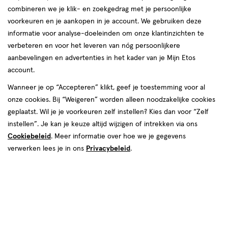
combineren we je klik- en zoekgedrag met je persoonlijke
voorkeuren en je aankopen in je account. We gebruiken deze
informatie voor analyse-doeleinden om onze klantinzichten te
verbeteren en voor het leveren van nóg persoonlijkere
aanbevelingen en advertenties in het kader van je Mijn Etos
account.
€ 15.99
15
.
99
1+1 gratis
Product
Wanneer je op “Accepteren” klikt, geef je toestemming voor al
badge
Je bespaart €15,99 bij 2 stuks
onze cookies. Bij “Weigeren” worden alleen noodzakelijke cookies
tooltip
geplaatst. Wil je je voorkeuren zelf instellen? Kies dan voor “Zelf
instellen”. Je kan je keuze altijd wijzigen of intrekken via ons
Spaar 6 Air Miles
Cookiebeleid
. Meer informatie over hoe we je gegevens
Online op voorraad
verwerken lees je in ons
Privacybeleid
.
Vóór 22:00 uur besteld, morgen in huis
2
In mijn winkelmandje
verhoog
aantal
met