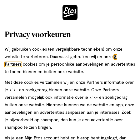
ga
Voor 22:00 uur besteld,
morgen in huis
naar
de
Menu
hoofd
Zoeken
Privacy voorkeuren
content
›
›
ga
Interactie
naar
Wij gebruiken cookies (en vergelijkbare technieken) om onze
Je
Tandenborstels
Alles van Jordan
met
de
website te verbeteren. Daarnaast gebruiken wij en onze
8
bent
Jordan Individual Reach Medium
dit
zoekbalk
Partners
cookies om je persoonlijke aanbevelingen en advertenties
ers
Weleda
hier:
veld
ga
Tandenborstel
te tonen binnen en buiten onze website.
opent
naar
Met deze cookies verzamelen wij en onze Partners informatie over
een
de
1
1 stuk
je klik- en zoekgedrag binnen onze website. Onze Partners
volledig
stuk,
footer
verzamelen mogelijk ook informatie over je klik- en zoekgedrag
venster
buiten onze website. Hiermee kunnen we de website en app, onze
toevoegen
met
aanbevelingen en advertenties aanpassen aan je interesses. Zoek
aan
geavanceerde
je bijvoorbeeld op shampoo, dan kun je een advertentie over
verlanglijst
zoekopties
shampoo te zien krijgen.
Als je een Mijn Etos account hebt en hierop bent ingelogd, dan