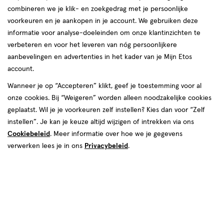
combineren we je klik- en zoekgedrag met je persoonlijke
voorkeuren en je aankopen in je account. We gebruiken deze
informatie voor analyse-doeleinden om onze klantinzichten te
verbeteren en voor het leveren van nóg persoonlijkere
aanbevelingen en advertenties in het kader van je Mijn Etos
account.
Wanneer je op “Accepteren” klikt, geef je toestemming voor al
€ 2.99
2
.
99
onze cookies. Bij “Weigeren” worden alleen noodzakelijke cookies
geplaatst. Wil je je voorkeuren zelf instellen? Kies dan voor “Zelf
Spaar 1 Air Mile
instellen”. Je kan je keuze altijd wijzigen of intrekken via ons
Cookiebeleid
. Meer informatie over hoe we je gegevens
Online op voorraad
verwerken lees je in ons
Privacybeleid
.
Vóór 22:00 uur besteld, morgen in huis
1
In mijn winkelmandje
verhoog
aantal
met