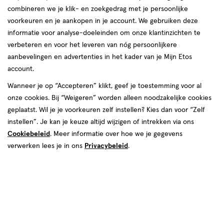
Instellingen aanpassen
combineren we je klik- en zoekgedrag met je persoonlijke
voorkeuren en je aankopen in je account. We gebruiken deze
informatie voor analyse-doeleinden om onze klantinzichten te
verbeteren en voor het leveren van nóg persoonlijkere
Video
aanbevelingen en advertenties in het kader van je Mijn Etos
account.
€ 10.99
10
.
99
Wanneer je op “Accepteren” klikt, geef je toestemming voor al
onze cookies. Bij “Weigeren” worden alleen noodzakelijke cookies
Spaar 4 Air Miles
geplaatst. Wil je je voorkeuren zelf instellen? Kies dan voor “Zelf
instellen”. Je kan je keuze altijd wijzigen of intrekken via ons
Online op voorraad
Cookiebeleid
. Meer informatie over hoe we je gegevens
Vóór 22:00 uur besteld, morgen in huis
verwerken lees je in ons
Privacybeleid
.
1
In mijn winkelmandje
verhoog
aantal
met
één