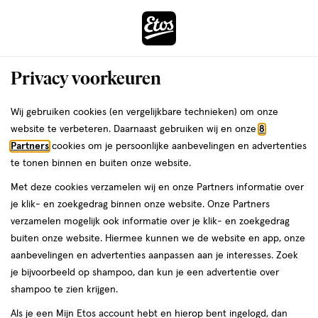
ga
Voor 22:00 uur besteld,
morgen in huis
naar
de
Menu
hoofd
Zoeken
Privacy voorkeuren
content
›
›
ga
Interactie
naar
Wij gebruiken cookies (en vergelijkbare technieken) om onze
Je
Voor hem
Alles van Kneipp
met
de
website te verbeteren. Daarnaast gebruiken wij en onze
8
bent
Kneipp Giftset Douche For Men
dit
zoekbalk
Partners
cookies om je persoonlijke aanbevelingen en advertenties
ers
Weleda
hier:
veld
ga
te tonen binnen en buiten onze website.
3
3 stuks
opent
naar
Met deze cookies verzamelen wij en onze Partners informatie over
stuks,
een
de
je klik- en zoekgedrag binnen onze website. Onze Partners
volledig
footer
toevoegen
verzamelen mogelijk ook informatie over je klik- en zoekgedrag
venster
aan
buiten onze website. Hiermee kunnen we de website en app, onze
met
verlanglijst
aanbevelingen en advertenties aanpassen aan je interesses. Zoek
geavanceerde
je bijvoorbeeld op shampoo, dan kun je een advertentie over
zoekopties
shampoo te zien krijgen.
Als je een Mijn Etos account hebt en hierop bent ingelogd, dan