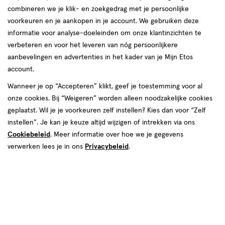
combineren we je klik- en zoekgedrag met je persoonlijke
reviews
voorkeuren en je aankopen in je account. We gebruiken deze
Instellingen aanpassen
informatie voor analyse-doeleinden om onze klantinzichten te
verbeteren en voor het leveren van nóg persoonlijkere
aanbevelingen en advertenties in het kader van je Mijn Etos
account.
Video
Wanneer je op “Accepteren” klikt, geef je toestemming voor al
€ 11.79
11
.
onze cookies. Bij “Weigeren” worden alleen noodzakelijke cookies
79
1+1 gratis
Product
geplaatst. Wil je je voorkeuren zelf instellen? Kies dan voor “Zelf
badge
Je bespaart €11,79 bij 2 stuks
instellen”. Je kan je keuze altijd wijzigen of intrekken via ons
tooltip
Cookiebeleid
. Meer informatie over hoe we je gegevens
Spaar 4 Air Miles
verwerken lees je in ons
Privacybeleid
.
Online op voorraad
Vóór 22:00 uur besteld, morgen in huis
2
In mijn winkelmandje
verhoog
aantal