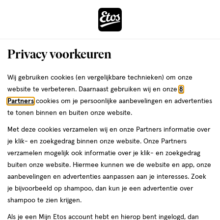
ga
Voor 22:00 uur besteld,
morgen in huis
naar
de
Menu
hoofd
Zoeken
Privacy voorkeuren
content
›
›
ga
Interactie
naar
Wij gebruiken cookies (en vergelijkbare technieken) om onze
Je
Badschuim
Alles van Kneipp
met
de
website te verbeteren. Daarnaast gebruiken wij en onze
8
bent
Kneipp Refreshing Badschuim 400
dit
zoekbalk
Partners
cookies om je persoonlijke aanbevelingen en advertenties
ers
Weleda
hier:
veld
ga
ML
te tonen binnen en buiten onze website.
opent
naar
Met deze cookies verzamelen wij en onze Partners informatie over
een
de
400
5
400 ML
schuim
5/5
(1)
je klik- en zoekgedrag binnen onze website. Onze Partners
volledig
ML,
footer
van
verzamelen mogelijk ook informatie over je klik- en zoekgedrag
venster
schuim
5
1+1
buiten onze website. Hiermee kunnen we de website en app, onze
met
toevoegen
sterren
gratis
aanbevelingen en advertenties aanpassen aan je interesses. Zoek
geavanceerde
aan
op
je bijvoorbeeld op shampoo, dan kun je een advertentie over
zoekopties
verlanglijst
basis
shampoo te zien krijgen.
van
Als je een Mijn Etos account hebt en hierop bent ingelogd, dan
1