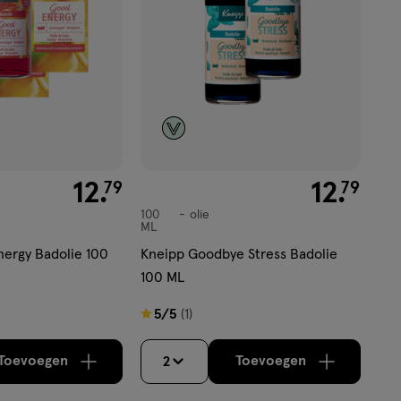
€ 12.79
12
.
€ 12.79
12
.
79
79
100
olie
olie
ML
ergy Badolie 100
Kneipp Goodbye Stress Badolie
100 ML
5
5/5
(1)
van
5
Toevoegen
Toevoegen
2
verhoog aantal met één
,
Bijna uitverkocht!
verhoog aantal m
Er zijn nog
sterren