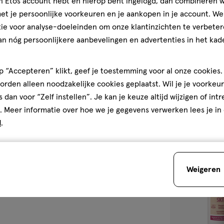
jn Etos account hebt en hierop bent ingelogd, dan combineren w
eidsstrategie voor de
t je persoonlijke voorkeuren en je aankopen in je account. W
100
olie
olie
en, heeft de natuur ons in
ML
ie voor analyse-doeleinden om onze klantinzichten te verbeter
Kneipp Soft Ski
an nóg persoonlijkere aanbevelingen en advertenties in het kade
5
5/5
(1)
van
 “Accepteren” klikt, geef je toestemming voor al onze cookies. 
5
rden alleen noodzakelijke cookies geplaatst. Wil je je voorkeur
sterren
2
s dan voor “Zelf instellen”. Je kan je keuze altijd wijzigen of int
op
. Meer informatie over hoe we je gegevens verwerken lees je in
basis
d
.
van
1
toevoegen
reviews
aan
Weigeren
verlanglijst