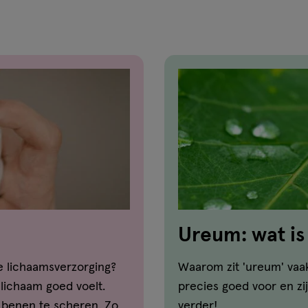
Ureum: wat is
huid?
de lichaamsverzorging?
Waarom zit 'ureum' vaa
e lichaam goed voelt.
precies goed voor en zi
e benen te scheren. Zo
verder!