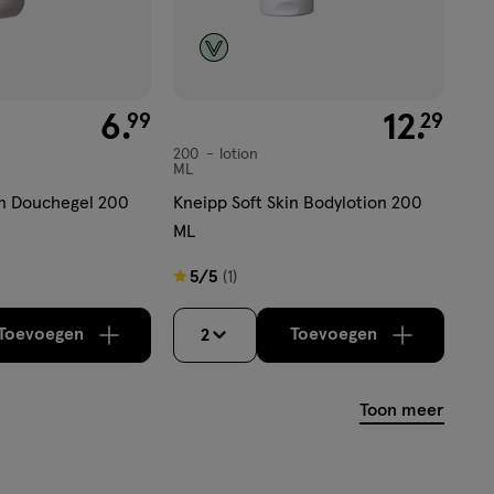
€ 6.99
6
.
€ 12.29
12
.
99
29
200
lotion
lotion
ML
in Douchegel 200
Kneipp Soft Skin Bodylotion 200
ML
5
5/5
(1)
van
5
Toevoegen
Toevoegen
2
verhoog aantal met één
,
Bijna uitverkocht!
verhoog aantal m
Er zijn no
sterren
op
Toon meer
basis
van
1