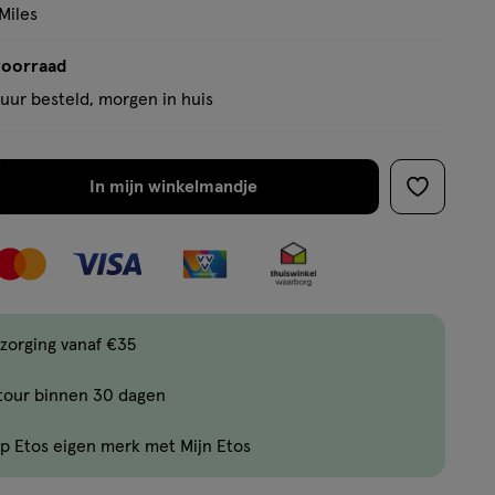
basis
Miles
van
1
voorraad
reviews
uur besteld, morgen in huis
In mijn winkelmandje
verhoog
toevoege
aantal
aan
met
verlanglijs
één
,
Bijna
zorging vanaf €35
uitverkocht!
tour binnen 30 dagen
Er
zijn
p Etos eigen merk met Mijn Etos
nog
maar