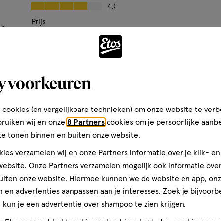
Kwaliteit, 4.0 van 5
4.0
Prijs
agrance), Benzyl Benzoate,PEG-
r.
Andere
Prijs, 4.0 van 5
4.0
ns.
lmond) Flower Extract, Amyris
armientoi Extract (Guaiacwood
Gebruiksgemak
e, Geraniol, Citral, Cinnamyl
Gebruiksgemak, 4.0 van 5
4.0
herol.
y voorkeuren
den
toevoegen
aan
verlanglijst
 cookies (en vergelijkbare technieken) om onze website te verb
roducten op basis van planten
bruiken wij en onze
8 Partners
cookies om je persoonlijke aanb
t beste uit de wetenschap. Elk
te tonen binnen en buiten onze website.
or een prettig gevoel. De
ies verzamelen wij en onze Partners informatie over je klik- e
idspecialisten en
ebsite. Onze Partners verzamelen mogelijk ook informatie over 
mheid, uitstekende geur en
uiten onze website. Hiermee kunnen we de website en app, on
l verwenmoment te bieden met
 en advertenties aanpassen aan je interesses. Zoek je bijvoorb
ilosofie met strenge
kun je een advertentie over shampoo te zien krijgen.
ns tussen
nten. Dit alles met respect