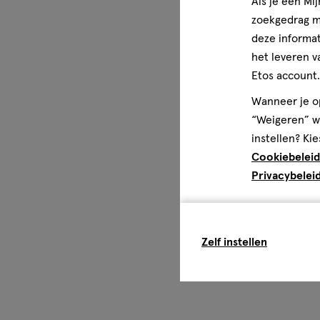
Als je een Mi
voor mensen en dieren en met een ambitieuze duurzaamh
zoekgedrag me
toekomst. “Alles wat we nodig hebben om gezond te blijv
deze informat
overvloed gegeven.”(Sebastian Kneipp)
het leveren v
Etos account.
Wettelijke benaming
Badolie
Wanneer je op
“Weigeren” wo
instellen? Kie
Cookiebeleid
Privacybelei
Zelf instellen