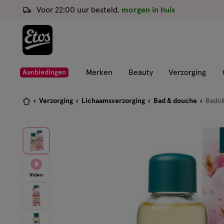
ga
Voor 22:00 uur besteld,
morgen in huis
naar
de
hoofd
content
ga
Merken
Beauty
Verzorging
Aanbiedingen
naar
de
Je
Verzorging
Lichaamsverzorging
Bad & douche
Badol
zoekbalk
bent
ga
hier:
naar
de
footer
Video