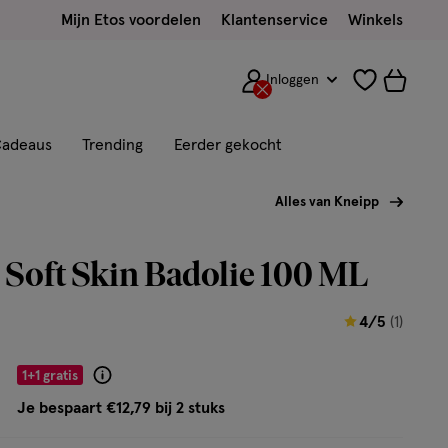
Mijn Etos voordelen
Klantenservice
Winkels
Inloggen
adeaus
Trending
Eerder gekocht
Alles van Kneipp
Soft Skin Badolie 100 ML
4
4/5
(1)
van
5
1+1 gratis
Product
sterren
badge
Je bespaart €12,79 bij 2 stuks
op
tooltip