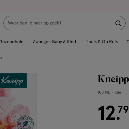
Zoeken
Interactie
met
Gezondheid
Zwanger, Baby & Kind
Thuis & Op Reis
C
dit
veld
ie
opent
een
Kneipp 
volledig
venster
100
100 ML
olie
met
ML,
geavanceerde
olie
12
€ 12.79
79
zoekopties
.