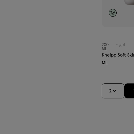
200
gel
gel
ML
Kneipp Soft Sk
ML
2