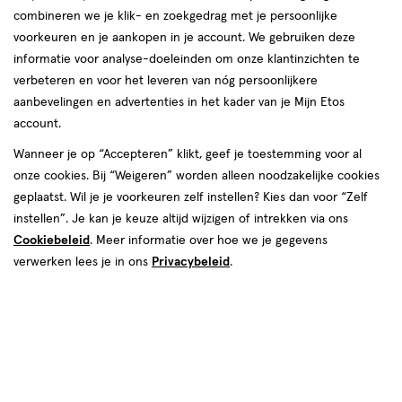
combineren we je klik- en zoekgedrag met je persoonlijke
reviews
voorkeuren en je aankopen in je account. We gebruiken deze
informatie voor analyse-doeleinden om onze klantinzichten te
verbeteren en voor het leveren van nóg persoonlijkere
aanbevelingen en advertenties in het kader van je Mijn Etos
€ 22.99
22
.
99
2 voor 24.00
Product
account.
badge
Je bespaart €21,98 bij 2 stuks
Wanneer je op “Accepteren” klikt, geef je toestemming voor al
tooltip
onze cookies. Bij “Weigeren” worden alleen noodzakelijke cookies
Spaar 9 Air Miles
geplaatst. Wil je je voorkeuren zelf instellen? Kies dan voor “Zelf
instellen”. Je kan je keuze altijd wijzigen of intrekken via ons
Online op voorraad
Cookiebeleid
. Meer informatie over hoe we je gegevens
Vóór 22:00 uur besteld, morgen in huis
verwerken lees je in ons
Privacybeleid
.
1
In mijn winkelmandje
verhoog
aantal
met
één
,