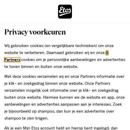
ga
Voor 22:00 uur besteld,
morgen in huis
naar
de
Menu
hoofd
Zoeken
Privacy voorkeuren
content
›
ga
Interactie
naar
Wij gebruiken cookies (en vergelijkbare technieken) om onze
Je
Haarverf
Alles van L'Oréal Paris
met
de
website te verbeteren. Daarnaast gebruiken wij en onze
8
bent
L Oréal Paris Préférence Toner 02
dit
zoekbalk
Partners
cookies om je persoonlijke aanbevelingen en advertenties
da
hier:
veld
ga
Pearly Boost
te tonen binnen en buiten onze website.
opent
naar
Met deze cookies verzamelen wij en onze Partners informatie over
een
de
1
3.4
1 stuk
crème
3.4/5
(47)
je klik- en zoekgedrag binnen onze website. Onze Partners
volledig
stuk,
footer
van
verzamelen mogelijk ook informatie over je klik- en zoekgedrag
venster
crème
5
2 voor
buiten onze website. Hiermee kunnen we de website en app, onze
met
toevoegen
sterren
00
24.
aanbevelingen en advertenties aanpassen aan je interesses. Zoek
geavanceerde
aan
op
je bijvoorbeeld op shampoo, dan kun je een advertentie over
zoekopties
verlanglijst
basis
shampoo te zien krijgen.
van
Als je een Mijn Etos account hebt en hierop bent ingelogd, dan
47