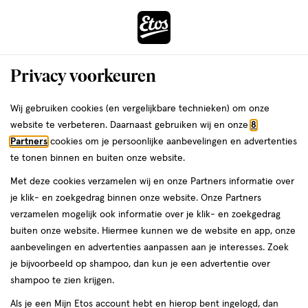
ga
Voor 22:00 uur besteld,
morgen in huis
naar
de
Menu
hoofd
Zoeken
Privacy voorkeuren
content
›
›
ga
Interactie
naar
Wij gebruiken cookies (en vergelijkbare technieken) om onze
Je
Eau de Toilette
Alles van La Rive
met
de
website te verbeteren. Daarnaast gebruiken wij en onze
8
bent
La Rive 315 Prestige Black For Men Eau
dit
zoekbalk
Partners
cookies om je persoonlijke aanbevelingen en advertenties
ers
Weleda
hier:
veld
ga
De Toilette 100 ML
te tonen binnen en buiten onze website.
opent
naar
Met deze cookies verzamelen wij en onze Partners informatie over
een
de
100
5
100 ML
5/5
(1)
je klik- en zoekgedrag binnen onze website. Onze Partners
volledig
ML,
footer
van
verzamelen mogelijk ook informatie over je klik- en zoekgedrag
venster
5
buiten onze website. Hiermee kunnen we de website en app, onze
met
toevoegen
sterren
aanbevelingen en advertenties aanpassen aan je interesses. Zoek
geavanceerde
aan
op
je bijvoorbeeld op shampoo, dan kun je een advertentie over
zoekopties
verlanglijst
basis
shampoo te zien krijgen.
van
Als je een Mijn Etos account hebt en hierop bent ingelogd, dan
1