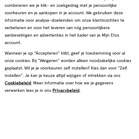
combineren we je klik- en zoekgedrag met je persoonlijke
reviews
voorkeuren en je aankopen in je account. We gebruiken deze
informatie voor analyse-doeleinden om onze klantinzichten te
verbeteren en voor het leveren van nóg persoonlijkere
aanbevelingen en advertenties in het kader van je Mijn Etos
account.
Wanneer je op “Accepteren” klikt, geef je toestemming voor al
€ 9.99
9
.
onze cookies. Bij “Weigeren” worden alleen noodzakelijke cookies
99
geplaatst. Wil je je voorkeuren zelf instellen? Kies dan voor “Zelf
instellen”. Je kan je keuze altijd wijzigen of intrekken via ons
Spaar 3 Air Miles
Cookiebeleid
. Meer informatie over hoe we je gegevens
Online bijna uitverkocht
verwerken lees je in ons
Privacybeleid
.
Vóór 22:00 uur besteld, morgen in huis
1
In mijn winkelmandje
verhoog
aantal
met