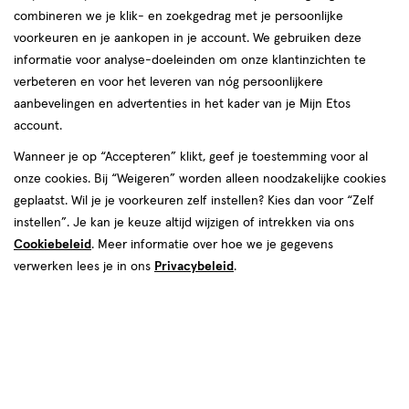
combineren we je klik- en zoekgedrag met je persoonlijke
reviews
voorkeuren en je aankopen in je account. We gebruiken deze
informatie voor analyse-doeleinden om onze klantinzichten te
verbeteren en voor het leveren van nóg persoonlijkere
aanbevelingen en advertenties in het kader van je Mijn Etos
account.
Wanneer je op “Accepteren” klikt, geef je toestemming voor al
€ 9.99
9
.
onze cookies. Bij “Weigeren” worden alleen noodzakelijke cookies
99
geplaatst. Wil je je voorkeuren zelf instellen? Kies dan voor “Zelf
instellen”. Je kan je keuze altijd wijzigen of intrekken via ons
Spaar 3 Air Miles
Cookiebeleid
. Meer informatie over hoe we je gegevens
Online op voorraad
verwerken lees je in ons
Privacybeleid
.
Vóór 22:00 uur besteld, morgen in huis
1
In mijn winkelmandje
verhoog
aantal
met