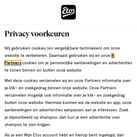
ga
Voor 22:00 uur besteld,
morgen in huis
naar
de
Menu
hoofd
Zoeken
Privacy voorkeuren
content
›
›
ga
Interactie
naar
Wij gebruiken cookies (en vergelijkbare technieken) om onze
Je
Eau de Parfum
Alles van La Rive
met
de
website te verbeteren. Daarnaast gebruiken wij en onze
8
bent
La Rive Madame Isabelle Eau De
dit
zoekbalk
Partners
cookies om je persoonlijke aanbevelingen en advertenties
ers
Weleda
hier:
veld
ga
Parfum 100 ML
te tonen binnen en buiten onze website.
opent
naar
Met deze cookies verzamelen wij en onze Partners informatie over
een
de
100
5
100 ML
spray
5/5
(4)
je klik- en zoekgedrag binnen onze website. Onze Partners
volledig
ML,
footer
van
verzamelen mogelijk ook informatie over je klik- en zoekgedrag
venster
spray
5
buiten onze website. Hiermee kunnen we de website en app, onze
met
toevoegen
sterren
aanbevelingen en advertenties aanpassen aan je interesses. Zoek
geavanceerde
aan
op
je bijvoorbeeld op shampoo, dan kun je een advertentie over
zoekopties
verlanglijst
basis
shampoo te zien krijgen.
van
Als je een Mijn Etos account hebt en hierop bent ingelogd, dan
4