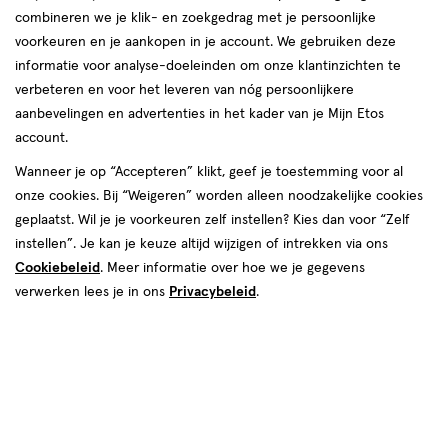
combineren we je klik- en zoekgedrag met je persoonlijke
voorkeuren en je aankopen in je account. We gebruiken deze
informatie voor analyse-doeleinden om onze klantinzichten te
verbeteren en voor het leveren van nóg persoonlijkere
aanbevelingen en advertenties in het kader van je Mijn Etos
account.
Wanneer je op “Accepteren” klikt, geef je toestemming voor al
€ 9.99
9
.
99
onze cookies. Bij “Weigeren” worden alleen noodzakelijke cookies
geplaatst. Wil je je voorkeuren zelf instellen? Kies dan voor “Zelf
Spaar 3 Air Miles
instellen”. Je kan je keuze altijd wijzigen of intrekken via ons
Cookiebeleid
. Meer informatie over hoe we je gegevens
Online op voorraad
verwerken lees je in ons
Privacybeleid
.
Vóór 22:00 uur besteld, morgen in huis
1
In mijn winkelmandje
verhoog
aantal
met