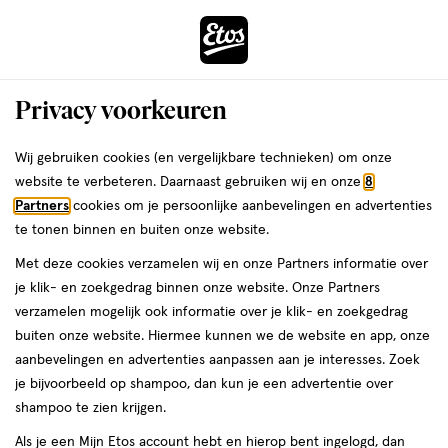
ga
Voor 22:00 uur besteld,
morgen in huis
naar
de
Menu
hoofd
Zoeken
Privacy voorkeuren
content
›
›
ga
Interactie
naar
Wij gebruiken cookies (en vergelijkbare technieken) om onze
Je
Eau de Toilette
Alles van La Rive
met
de
website te verbeteren. Daarnaast gebruiken wij en onze
8
bent
La Rive Move On Eau De Toilette 100
dit
zoekbalk
Partners
cookies om je persoonlijke aanbevelingen en advertenties
ers
Weleda
hier:
veld
ga
ML
te tonen binnen en buiten onze website.
opent
naar
Met deze cookies verzamelen wij en onze Partners informatie over
een
de
100
100 ML
spray
je klik- en zoekgedrag binnen onze website. Onze Partners
volledig
ML,
footer
verzamelen mogelijk ook informatie over je klik- en zoekgedrag
venster
spray
buiten onze website. Hiermee kunnen we de website en app, onze
toevoegen
met
aanbevelingen en advertenties aanpassen aan je interesses. Zoek
aan
geavanceerde
je bijvoorbeeld op shampoo, dan kun je een advertentie over
verlanglijst
zoekopties
shampoo te zien krijgen.
Als je een Mijn Etos account hebt en hierop bent ingelogd, dan