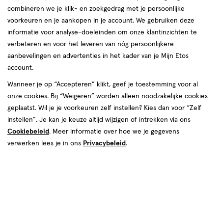
van
combineren we je klik- en zoekgedrag met je persoonlijke
82
voorkeuren en je aankopen in je account. We gebruiken deze
reviews
informatie voor analyse-doeleinden om onze klantinzichten te
Instellingen aanpassen
verbeteren en voor het leveren van nóg persoonlijkere
aanbevelingen en advertenties in het kader van je Mijn Etos
account.
Wanneer je op “Accepteren” klikt, geef je toestemming voor al
Video
onze cookies. Bij “Weigeren” worden alleen noodzakelijke cookies
geplaatst. Wil je je voorkeuren zelf instellen? Kies dan voor “Zelf
€ 25.95
25
.
95
instellen”. Je kan je keuze altijd wijzigen of intrekken via ons
Cookiebeleid
. Meer informatie over hoe we je gegevens
Spaar 10 Air Miles
verwerken lees je in ons
Privacybeleid
.
Online op voorraad
Vóór 22:00 uur besteld, morgen in huis
Beperkt beschikbaar in winkels
<p>Dit
product
is