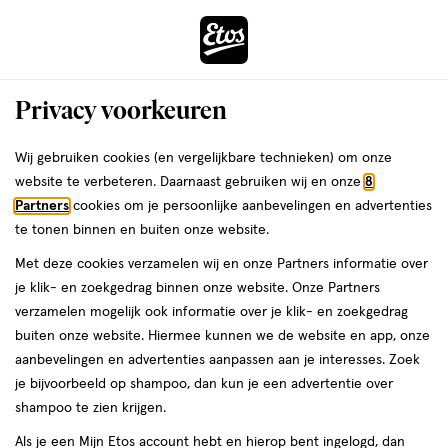
ga
Voor 22:00 uur besteld,
morgen in huis
naar
de
Menu
hoofd
Zoeken
Privacy voorkeuren
content
›
›
ga
Interactie
naar
Wij gebruiken cookies (en vergelijkbare technieken) om onze
Je
Zonnebrand
Alles van La Roche-Posay
met
de
website te verbeteren. Daarnaast gebruiken wij en onze
8
bent
La Roche-Posay Anthelios UVMune
dit
zoekbalk
Partners
cookies om je persoonlijke aanbevelingen en advertenties
ers
Weleda
hier:
veld
ga
Zonnefluide Anti-pigmentvlekken
te tonen binnen en buiten onze website.
opent
naar
SPF50 50 ML
Met deze cookies verzamelen wij en onze Partners informatie over
een
de
je klik- en zoekgedrag binnen onze website. Onze Partners
volledig
footer
50
4.7
50 ML
crème
4.7/5
(82)
verzamelen mogelijk ook informatie over je klik- en zoekgedrag
venster
ML,
van
buiten onze website. Hiermee kunnen we de website en app, onze
met
crème
5
aanbevelingen en advertenties aanpassen aan je interesses. Zoek
geavanceerde
toevoegen
sterren
je bijvoorbeeld op shampoo, dan kun je een advertentie over
zoekopties
aan
op
shampoo te zien krijgen.
verlanglijst
basis
Als je een Mijn Etos account hebt en hierop bent ingelogd, dan