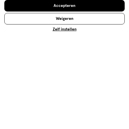
Doe de huidcheck
Accepteren
Weigeren
Zelf instellen
Natuurlijke zonnebrand: goed voor
huid en koraal?
Wil je weten wat natuurlijke zonnebrand voor jouw
huid en het koraal in de zee kan betekenen? Er gaat
een onderwaterwereld voor je open. Lees verder!
Lees meer