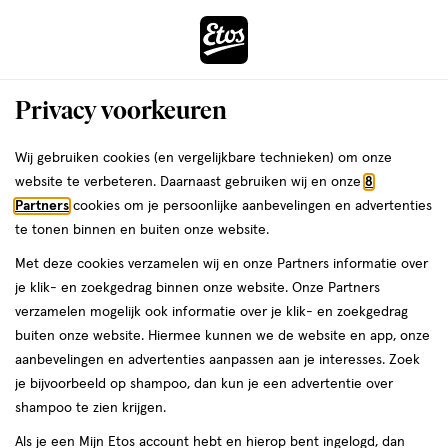
ga
Voor 22:00 uur besteld,
morgen in huis
naar
de
Menu
hoofd
Zoeken
Privacy voorkeuren
content
›
›
ga
Interactie
naar
Wij gebruiken cookies (en vergelijkbare technieken) om onze
Je
Wasemulsie
Alles van Lactacyd
met
de
website te verbeteren. Daarnaast gebruiken wij en onze
8
bent
Lactacyd Oxygen Fresh Ultiem
dit
zoekbalk
Partners
cookies om je persoonlijke aanbevelingen en advertenties
ers
Weleda
hier:
veld
ga
Verfrissende Wasgel 200 ML
te tonen binnen en buiten onze website.
opent
naar
Met deze cookies verzamelen wij en onze Partners informatie over
een
de
200
5
200 ML
5/5
(1)
je klik- en zoekgedrag binnen onze website. Onze Partners
volledig
ML,
footer
van
verzamelen mogelijk ook informatie over je klik- en zoekgedrag
venster
5
1+1
buiten onze website. Hiermee kunnen we de website en app, onze
met
toevoegen
sterren
gratis
aanbevelingen en advertenties aanpassen aan je interesses. Zoek
geavanceerde
aan
op
je bijvoorbeeld op shampoo, dan kun je een advertentie over
zoekopties
verlanglijst
basis
shampoo te zien krijgen.
van
Als je een Mijn Etos account hebt en hierop bent ingelogd, dan
1