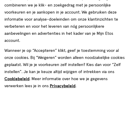
combineren we je klik- en zoekgedrag met je persoonlijke
reviews
voorkeuren en je aankopen in je account. We gebruiken deze
informatie voor analyse-doeleinden om onze klantinzichten te
verbeteren en voor het leveren van nóg persoonlijkere
aanbevelingen en advertenties in het kader van je Mijn Etos
account.
Wanneer je op “Accepteren” klikt, geef je toestemming voor al
€ 8.49
8
.
onze cookies. Bij “Weigeren” worden alleen noodzakelijke cookies
49
1+1 gratis
Product
geplaatst. Wil je je voorkeuren zelf instellen? Kies dan voor “Zelf
badge
Je bespaart €8,49 bij 2 stuks
instellen”. Je kan je keuze altijd wijzigen of intrekken via ons
tooltip
Cookiebeleid
. Meer informatie over hoe we je gegevens
Spaar 3 Air Miles
verwerken lees je in ons
Privacybeleid
.
Online op voorraad
Vóór 22:00 uur besteld, morgen in huis
2
In mijn winkelmandje
verhoog
aantal