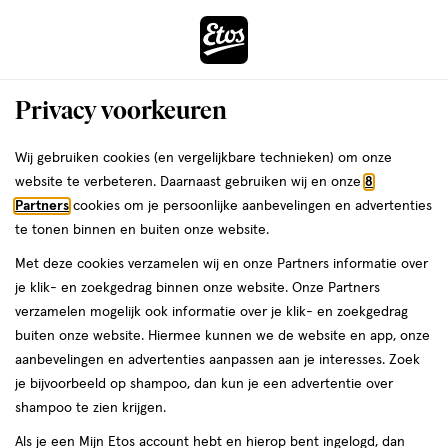
ga
Voor 22:00 uur besteld,
morgen in huis
naar
de
Menu
hoofd
Zoeken
Privacy voorkeuren
content
›
›
ga
Interactie
naar
Wij gebruiken cookies (en vergelijkbare technieken) om onze
Je
Wasemulsie
Alles van Lactacyd
met
de
website te verbeteren. Daarnaast gebruiken wij en onze
8
bent
Lactacyd Verfrissende Wasgel 200 ML
dit
zoekbalk
Partners
cookies om je persoonlijke aanbevelingen en advertenties
ers
Weleda
hier:
veld
ga
te tonen binnen en buiten onze website.
200
200 ML
gel
opent
naar
Met deze cookies verzamelen wij en onze Partners informatie over
ML,
een
de
gel
je klik- en zoekgedrag binnen onze website. Onze Partners
1+1
volledig
footer
toevoegen
verzamelen mogelijk ook informatie over je klik- en zoekgedrag
gratis
venster
aan
buiten onze website. Hiermee kunnen we de website en app, onze
met
verlanglijst
aanbevelingen en advertenties aanpassen aan je interesses. Zoek
geavanceerde
je bijvoorbeeld op shampoo, dan kun je een advertentie over
zoekopties
shampoo te zien krijgen.
Als je een Mijn Etos account hebt en hierop bent ingelogd, dan