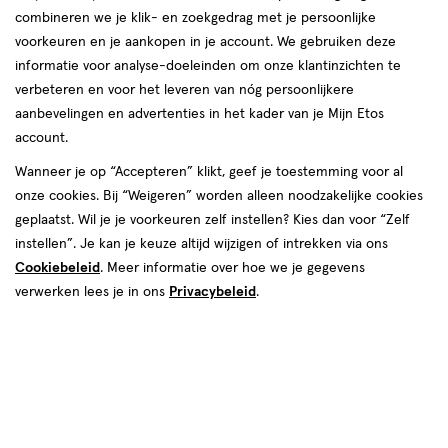
combineren we je klik- en zoekgedrag met je persoonlijke
voorkeuren en je aankopen in je account. We gebruiken deze
informatie voor analyse-doeleinden om onze klantinzichten te
verbeteren en voor het leveren van nóg persoonlijkere
aanbevelingen en advertenties in het kader van je Mijn Etos
account.
€ 8.49
8
.
49
1+1 gratis
Product
Wanneer je op “Accepteren” klikt, geef je toestemming voor al
badge
Je bespaart €8,49 bij 2 stuks
onze cookies. Bij “Weigeren” worden alleen noodzakelijke cookies
tooltip
geplaatst. Wil je je voorkeuren zelf instellen? Kies dan voor “Zelf
instellen”. Je kan je keuze altijd wijzigen of intrekken via ons
Spaar 3 Air Miles
Cookiebeleid
. Meer informatie over hoe we je gegevens
Online op voorraad
verwerken lees je in ons
Privacybeleid
.
Vóór 22:00 uur besteld, morgen in huis
2
In mijn winkelmandje
verhoog
aantal
met