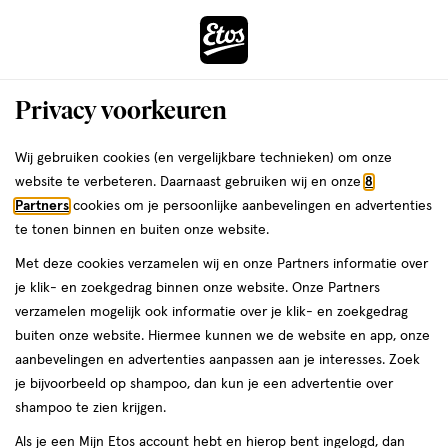
ga
Voor 22:00 uur besteld,
morgen in huis
naar
de
Menu
hoofd
Zoeken
Privacy voorkeuren
content
›
›
ga
Interactie
naar
Wij gebruiken cookies (en vergelijkbare technieken) om onze
Je
Arabisch parfum
Alles van Lattafa
met
de
website te verbeteren. Daarnaast gebruiken wij en onze
8
bent
Lattafa Khamra Eau De Parfum 100
dit
zoekbalk
Partners
cookies om je persoonlijke aanbevelingen en advertenties
ers
Weleda
hier:
veld
ga
ML
te tonen binnen en buiten onze website.
opent
naar
Met deze cookies verzamelen wij en onze Partners informatie over
een
de
100
100 ML
je klik- en zoekgedrag binnen onze website. Onze Partners
volledig
ML,
footer
verzamelen mogelijk ook informatie over je klik- en zoekgedrag
venster
12.
01
buiten onze website. Hiermee kunnen we de website en app, onze
toevoegen
met
goedkoper
aanbevelingen en advertenties aanpassen aan je interesses. Zoek
dan adviesprijs
aan
geavanceerde
je bijvoorbeeld op shampoo, dan kun je een advertentie over
verlanglijst
zoekopties
shampoo te zien krijgen.
Als je een Mijn Etos account hebt en hierop bent ingelogd, dan