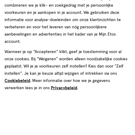
combineren we je klik- en zoekgedrag met je persoonlijke
voorkeuren en je aankopen in je account. We gebruiken deze
informatie voor analyse-doeleinden om onze klantinzichten te
verbeteren en voor het leveren van nóg persoonlijkere
aanbevelingen en advertenties in het kader van je Mijn Etos
account.
Wanneer je op “Accepteren” klikt, geef je toestemming voor al
van € 40.00 voor € 27.99
Adviesprijs*:
40
.
00
onze cookies. Bij “Weigeren” worden alleen noodzakelijke cookies
12.01 goedkoper
*Aanbevolen verkoopprijs leverancier
dan adviesprijs
geplaatst. Wil je je voorkeuren zelf instellen? Kies dan voor “Zelf
27
.
99
instellen”. Je kan je keuze altijd wijzigen of intrekken via ons
Cookiebeleid
. Meer informatie over hoe we je gegevens
Spaar 11 Air Miles
verwerken lees je in ons
Privacybeleid
.
Online op voorraad
Vóór 22:00 uur besteld, morgen in huis
1
In mijn winkelmandje
verhoog
aantal