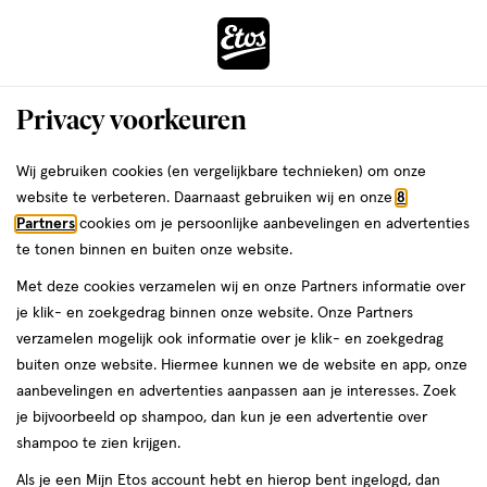
ga
Voor 22:00 uur besteld,
morgen in huis
naar
de
Menu
hoofd
Zoeken
Privacy voorkeuren
content
›
›
ga
Interactie
naar
Wij gebruiken cookies (en vergelijkbare technieken) om onze
Je
Dagcrème
Alles van L'Oréal Paris
met
de
website te verbeteren. Daarnaast gebruiken wij en onze
8
bent
L'Oréal Paris Age Perfect Cell
dit
zoekbalk
Partners
cookies om je persoonlijke aanbevelingen en advertenties
ers
Weleda
hier:
veld
ga
Renaissance Dagcrème 50 ML
te tonen binnen en buiten onze website.
opent
naar
Met deze cookies verzamelen wij en onze Partners informatie over
een
de
50
3.7
50 ML
crème
3.7/5
(3)
je klik- en zoekgedrag binnen onze website. Onze Partners
volledig
ML,
footer
van
verzamelen mogelijk ook informatie over je klik- en zoekgedrag
venster
crème
5
2e artikel
buiten onze website. Hiermee kunnen we de website en app, onze
met
toevoegen
sterren
00
1.
aanbevelingen en advertenties aanpassen aan je interesses. Zoek
geavanceerde
aan
op
je bijvoorbeeld op shampoo, dan kun je een advertentie over
zoekopties
verlanglijst
basis
shampoo te zien krijgen.
van
Als je een Mijn Etos account hebt en hierop bent ingelogd, dan
3