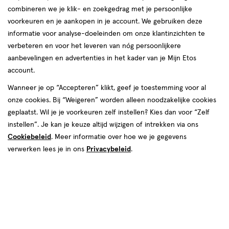
combineren we je klik- en zoekgedrag met je persoonlijke
reviews
voorkeuren en je aankopen in je account. We gebruiken deze
informatie voor analyse-doeleinden om onze klantinzichten te
verbeteren en voor het leveren van nóg persoonlijkere
aanbevelingen en advertenties in het kader van je Mijn Etos
account.
Wanneer je op “Accepteren” klikt, geef je toestemming voor al
€ 39.99
39
.
onze cookies. Bij “Weigeren” worden alleen noodzakelijke cookies
99
2e artikel 1.00
Product
geplaatst. Wil je je voorkeuren zelf instellen? Kies dan voor “Zelf
badge
Je bespaart €38,99 bij 2 stuks
instellen”. Je kan je keuze altijd wijzigen of intrekken via ons
tooltip
Cookiebeleid
. Meer informatie over hoe we je gegevens
Spaar 15 Air Miles
verwerken lees je in ons
Privacybeleid
.
Online op voorraad
Vóór 22:00 uur besteld, morgen in huis
2
In mijn winkelmandje
verhoog
aantal