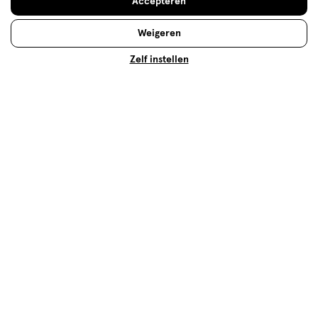
Accepteren
Weigeren
500+ winkels
, altijd in de buurt
Zelf instellen
Trending
producten en merken
Gratis
bezorging vanaf €35
Gratis
retourneren
Meer voordeel
met Mijn Etos
Over Etos
Klantenservice