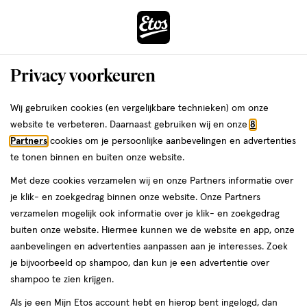
ga
Voor 22:00 uur besteld, maandag in huis
naar
de
Menu
hoofd
Zoeken
Privacy voorkeuren
content
›
›
ga
Interactie
naar
Wij gebruiken cookies (en vergelijkbare technieken) om onze
Je
Gezichtsserum
Alles van L'Oréal Paris
met
de
website te verbeteren. Daarnaast gebruiken wij en onze
8
bent
L'Oréal Paris Age Perfect Micro-
dit
zoekbalk
Partners
cookies om je persoonlijke aanbevelingen en advertenties
ers
Weleda
hier:
veld
ga
Collageen Peptide Serum
te tonen binnen en buiten onze website.
opent
naar
Met deze cookies verzamelen wij en onze Partners informatie over
een
de
1
1
1 stuk
1/5
(1)
je klik- en zoekgedrag binnen onze website. Onze Partners
volledig
stuk,
footer
van
verzamelen mogelijk ook informatie over je klik- en zoekgedrag
venster
5
2e artikel
buiten onze website. Hiermee kunnen we de website en app, onze
met
toevoegen
sterren
00
1.
aanbevelingen en advertenties aanpassen aan je interesses. Zoek
geavanceerde
aan
op
je bijvoorbeeld op shampoo, dan kun je een advertentie over
zoekopties
verlanglijst
basis
shampoo te zien krijgen.
van
Als je een Mijn Etos account hebt en hierop bent ingelogd, dan
1