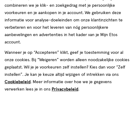
combineren we je klik- en zoekgedrag met je persoonlijke
reviews
voorkeuren en je aankopen in je account. We gebruiken deze
Instellingen aanpassen
Instellingen aanpassen
informatie voor analyse-doeleinden om onze klantinzichten te
verbeteren en voor het leveren van nóg persoonlijkere
aanbevelingen en advertenties in het kader van je Mijn Etos
account.
Video
Video
Wanneer je op “Accepteren” klikt, geef je toestemming voor al
€ 39.99
39
.
onze cookies. Bij “Weigeren” worden alleen noodzakelijke cookies
99
2e artikel 1.00
Product
geplaatst. Wil je je voorkeuren zelf instellen? Kies dan voor “Zelf
badge
Je bespaart €38,99 bij 2 stuks
instellen”. Je kan je keuze altijd wijzigen of intrekken via ons
tooltip
Cookiebeleid
. Meer informatie over hoe we je gegevens
Spaar 15 Air Miles
verwerken lees je in ons
Privacybeleid
.
Online op voorraad
Vóór 22:00 uur besteld, morgen in huis
2
In mijn winkelmandje
verhoog
aantal