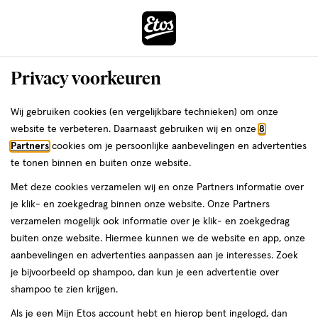
ga
Voor 22:00 uur besteld,
morgen in huis
naar
de
Menu
hoofd
Zoeken
Privacy voorkeuren
content
›
›
ga
Interactie
naar
Wij gebruiken cookies (en vergelijkbare technieken) om onze
Je
Gezichtsserum
Alles van L'Oréal Paris
met
de
website te verbeteren. Daarnaast gebruiken wij en onze
8
bent
L'Oréal Paris Bright Reveal
dit
zoekbalk
Partners
cookies om je persoonlijke aanbevelingen en advertenties
ers
Weleda
hier:
veld
ga
Niacinamide Serum 30 ML
te tonen binnen en buiten onze website.
opent
naar
Met deze cookies verzamelen wij en onze Partners informatie over
een
de
30
4.4
30 ML
4.4/5
(90)
je klik- en zoekgedrag binnen onze website. Onze Partners
volledig
ML,
footer
van
verzamelen mogelijk ook informatie over je klik- en zoekgedrag
venster
5
2e artikel
buiten onze website. Hiermee kunnen we de website en app, onze
met
toevoegen
sterren
00
1.
aanbevelingen en advertenties aanpassen aan je interesses. Zoek
geavanceerde
aan
op
je bijvoorbeeld op shampoo, dan kun je een advertentie over
zoekopties
verlanglijst
basis
shampoo te zien krijgen.
van
Als je een Mijn Etos account hebt en hierop bent ingelogd, dan
90