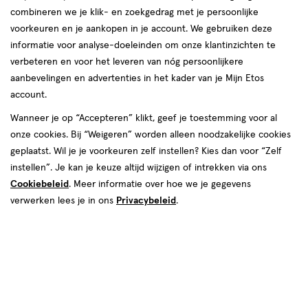
van
combineren we je klik- en zoekgedrag met je persoonlijke
1
voorkeuren en je aankopen in je account. We gebruiken deze
reviews
informatie voor analyse-doeleinden om onze klantinzichten te
Instellingen aanpassen
verbeteren en voor het leveren van nóg persoonlijkere
aanbevelingen en advertenties in het kader van je Mijn Etos
account.
Wanneer je op “Accepteren” klikt, geef je toestemming voor al
Video
onze cookies. Bij “Weigeren” worden alleen noodzakelijke cookies
geplaatst. Wil je je voorkeuren zelf instellen? Kies dan voor “Zelf
€ 16.99
16
.
99
1+1 gratis
Product
instellen”. Je kan je keuze altijd wijzigen of intrekken via ons
badge
Je bespaart €16,99 bij 2 stuks
Cookiebeleid
. Meer informatie over hoe we je gegevens
tooltip
verwerken lees je in ons
Privacybeleid
.
Spaar 6 Air Miles
Online bijna uitverkocht
Vóór 22:00 uur besteld, morgen in huis
2
In mijn winkelmandje