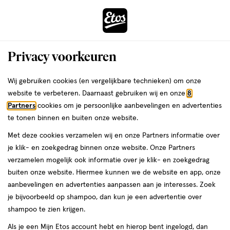
ga
Voor 22:00 uur besteld,
morgen in huis
naar
de
Menu
hoofd
Zoeken
Privacy voorkeuren
content
›
›
ga
Interactie
naar
Wij gebruiken cookies (en vergelijkbare technieken) om onze
Je
Haarverf
Alles van L'Oréal Paris
met
de
website te verbeteren. Daarnaast gebruiken wij en onze
8
bent
L'Oréal Paris Casting Crème Gloss
dit
zoekbalk
Partners
cookies om je persoonlijke aanbevelingen en advertenties
ers
Weleda
hier:
veld
ga
Haarverf 200 Midnight Chocolate
te tonen binnen en buiten onze website.
opent
naar
Zwart
Met deze cookies verzamelen wij en onze Partners informatie over
een
de
je klik- en zoekgedrag binnen onze website. Onze Partners
volledig
footer
160
5
160 ML
crème
5/5
(1)
verzamelen mogelijk ook informatie over je klik- en zoekgedrag
venster
ML,
van
buiten onze website. Hiermee kunnen we de website en app, onze
met
crème
5
1+1
aanbevelingen en advertenties aanpassen aan je interesses. Zoek
geavanceerde
toevoegen
sterren
gratis
je bijvoorbeeld op shampoo, dan kun je een advertentie over
zoekopties
aan
op
shampoo te zien krijgen.
verlanglijst
basis
Als je een Mijn Etos account hebt en hierop bent ingelogd, dan