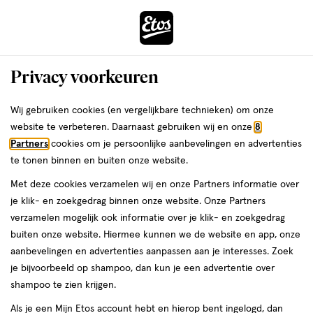
ga
Voor 22:00 uur besteld,
morgen in huis
naar
de
Menu
hoofd
Zoeken
Privacy voorkeuren
content
›
›
ga
Interactie
naar
Wij gebruiken cookies (en vergelijkbare technieken) om onze
Je
Haarverf
Alles van L'Oréal Paris
met
de
website te verbeteren. Daarnaast gebruiken wij en onze
8
bent
L'Oréal Paris Casting Crème Gloss
dit
zoekbalk
Partners
cookies om je persoonlijke aanbevelingen en advertenties
ers
Weleda
hier:
veld
ga
Haarverf 415 Iced Chestnut
te tonen binnen en buiten onze website.
opent
naar
Kastanjebruin
Met deze cookies verzamelen wij en onze Partners informatie over
een
de
je klik- en zoekgedrag binnen onze website. Onze Partners
volledig
footer
160
5
160 ML
crème
5/5
(1)
verzamelen mogelijk ook informatie over je klik- en zoekgedrag
venster
ML,
van
buiten onze website. Hiermee kunnen we de website en app, onze
met
crème
5
1+1
aanbevelingen en advertenties aanpassen aan je interesses. Zoek
geavanceerde
toevoegen
sterren
gratis
je bijvoorbeeld op shampoo, dan kun je een advertentie over
zoekopties
aan
op
shampoo te zien krijgen.
verlanglijst
basis
Als je een Mijn Etos account hebt en hierop bent ingelogd, dan