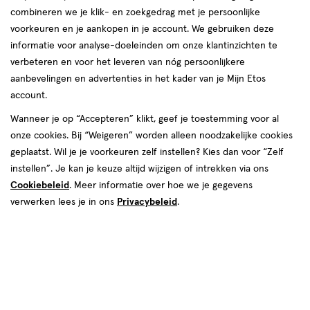
van
combineren we je klik- en zoekgedrag met je persoonlijke
1
voorkeuren en je aankopen in je account. We gebruiken deze
reviews
informatie voor analyse-doeleinden om onze klantinzichten te
Instellingen aanpassen
verbeteren en voor het leveren van nóg persoonlijkere
aanbevelingen en advertenties in het kader van je Mijn Etos
account.
Wanneer je op “Accepteren” klikt, geef je toestemming voor al
Video
onze cookies. Bij “Weigeren” worden alleen noodzakelijke cookies
geplaatst. Wil je je voorkeuren zelf instellen? Kies dan voor “Zelf
€ 16.99
16
.
99
1+1 gratis
Product
instellen”. Je kan je keuze altijd wijzigen of intrekken via ons
badge
Je bespaart €16,99 bij 2 stuks
Cookiebeleid
. Meer informatie over hoe we je gegevens
tooltip
verwerken lees je in ons
Privacybeleid
.
Spaar 6 Air Miles
Online op voorraad
Vóór 22:00 uur besteld, morgen in huis
2
In mijn winkelmandje