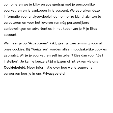
combineren we je klik- en zoekgedrag met je persoonlijke
Instellingen aanpassen
voorkeuren en je aankopen in je account. We gebruiken deze
informatie voor analyse-doeleinden om onze klantinzichten te
verbeteren en voor het leveren van nóg persoonlijkere
aanbevelingen en advertenties in het kader van je Mijn Etos
account.
Video
Wanneer je op “Accepteren” klikt, geef je toestemming voor al
€ 7.39
7
.
39
onze cookies. Bij “Weigeren” worden alleen noodzakelijke cookies
1+1 gratis
Product
geplaatst. Wil je je voorkeuren zelf instellen? Kies dan voor “Zelf
badge
Je bespaart €7,39 bij 2 stuks
instellen”. Je kan je keuze altijd wijzigen of intrekken via ons
tooltip
Cookiebeleid
. Meer informatie over hoe we je gegevens
Spaar 2 Air Miles
verwerken lees je in ons
Privacybeleid
.
Online op voorraad
Vóór 22:00 uur besteld, morgen in huis
2
In mijn winkelmandje
verhoog
aantal