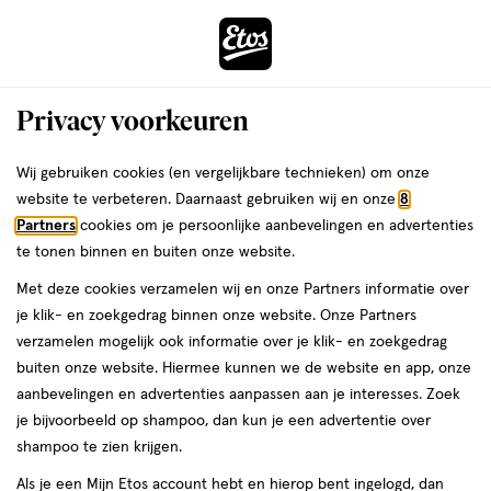
ga
Voor 22:00 uur besteld,
morgen in huis
naar
de
Menu
hoofd
Zoeken
Privacy voorkeuren
content
›
›
ga
Interactie
naar
Wij gebruiken cookies (en vergelijkbare technieken) om onze
Je
Haarlak
Alles van Elnett
met
de
website te verbeteren. Daarnaast gebruiken wij en onze
8
bent
L'Oréal Paris Elnett Respect Sterke
dit
zoekbalk
Partners
cookies om je persoonlijke aanbevelingen en advertenties
ers
Weleda
hier:
veld
ga
Fixatie Haarlak 200ML
te tonen binnen en buiten onze website.
opent
naar
Met deze cookies verzamelen wij en onze Partners informatie over
een
de
200
200 ML
je klik- en zoekgedrag binnen onze website. Onze Partners
volledig
ML,
footer
verzamelen mogelijk ook informatie over je klik- en zoekgedrag
venster
1+1
buiten onze website. Hiermee kunnen we de website en app, onze
toevoegen
met
gratis
aanbevelingen en advertenties aanpassen aan je interesses. Zoek
aan
geavanceerde
je bijvoorbeeld op shampoo, dan kun je een advertentie over
verlanglijst
zoekopties
shampoo te zien krijgen.
Als je een Mijn Etos account hebt en hierop bent ingelogd, dan