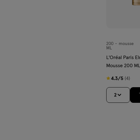
200
mousse
mousse
ML
L'Oréal Paris E
Mousse 200 M
4.3
4.3/5
(4)
van
5
2
sterren
op
basis
van
4