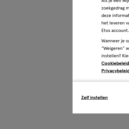
Als je een Mi
zoekgedrag me
deze informat
het leveren v
Etos account.
Wanneer je op
“Weigeren” wo
instellen? Kie
Cookiebeleid
Privacybelei
Zelf instellen