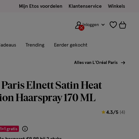
Mijn Etos voordelen
Klantenservice
Winkels
Inloggen
adeaus
Trending
Eerder gekocht
Alles van L'Oréal Paris
 Paris Elnett Satin Heat
ion Haarspray 170 ML
4.3
4.3/5
(4)
van
5
1+1 gratis
Product
sterren
badge