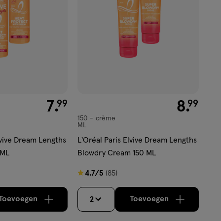
€ 7.99
7
.
€ 8.99
8
.
99
99
150
crème
crème
ML
lvive Dream Lengths
L'Oréal Paris Elvive Dream Lengths
 ML
Blowdry Cream 150 ML
4.7
4.7/5
(85)
van
5
Toevoegen
Toevoegen
2
verhoog aantal met één
,
Bijna uitverkocht!
verhoog aantal m
Er zijn no
sterren