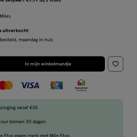
Je bespaart €9,99 bij 2 stuks
op
tooltip
basis
 Miles
van
4
a uitverkocht
reviews
besteld, maandag in huis
In mijn winkelmandje
verhoog
toevoege
aantal
aan
met
verlanglijs
één
,
Bijna
zorging vanaf €35
uitverkocht!
tour binnen 30 dagen
Er
zijn
p Etos eigen merk met Mijn Etos