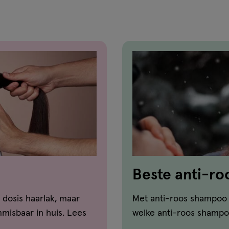
reviews
Beste anti-r
vergelijker!
 dosis haarlak, maar
Met anti-roos shampoo ga
misbaar in huis. Lees
welke anti-roos shampoo