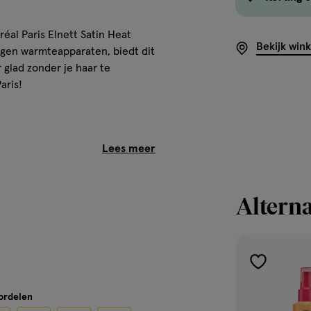
réal Paris Elnett Satin Heat
Bekijk win
egen warmteapparaten, biedt dit
 glad zonder je haar te
aris!
Alterna
toevoegen
aan
oordelen
verlanglijst