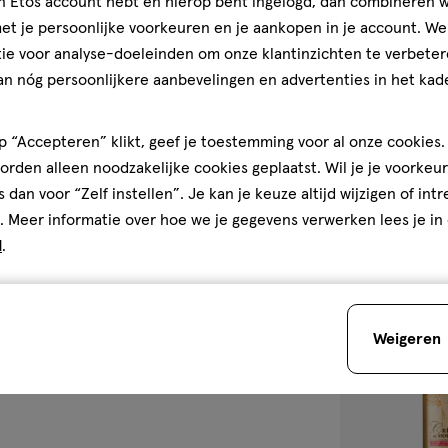
jn Etos account hebt en hierop bent ingelogd, dan combineren w
200
spray
spray
t je persoonlijke voorkeuren en je aankopen in je account. W
ML
ie voor analyse-doeleinden om onze klantinzichten te verbeter
Got2b Guardian
an nóg persoonlijkere aanbevelingen en advertenties in het kade
200 ML
4
4/5
(3)
 “Accepteren” klikt, geef je toestemming voor al onze cookies. 
van
rden alleen noodzakelijke cookies geplaatst. Wil je je voorkeur
5
1
s dan voor “Zelf instellen”. Je kan je keuze altijd wijzigen of int
sterren
. Meer informatie over hoe we je gegevens verwerken lees je in
op
d
.
basis
van
toevoegen
3
aan
reviews
Weigeren
verlanglijst