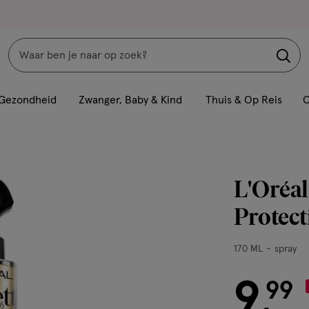
Zoeken
Interactie
met
Gezondheid
Zwanger, Baby & Kind
Thuis & Op Reis
C
dit
veld
opent
een
L'Oréal
volledig
venster
Protect
met
geavanceerde
170
170 ML
spray
zoekopties
ML,
spray
9
€ 9.99
99
.