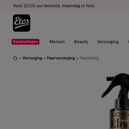
ga
Voor 22:00 uur besteld, maandag in huis
naar
de
hoofd
content
ga
Merken
Beauty
Verzorging
Aanbiedingen
naar
de
Je
Verzorging
Haarverzorging
Haarstyling
zoekbalk
bent
ga
hier:
naar
de
footer