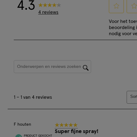
4.3
4 reviews
Selecteer
Sele
Voor het to
om
om
beoordeling 
het
het
nodig voor ve
artikel
artik
te
te
beoordelen
beoo
Onderwerpen en beoordelingen zoeken per regio
met
met
1
2
ster.
ster
Hiermee
Hie
1
open
ope
Sor
1
–
1 van 4
reviews
tot
je
je
1
een
een
van
vragenformul
vrag
4
F houten
5 van 5 sterren.
reviews.
Super fijne spray!
PRODUCT GEKOCHT