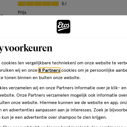
op
Kwaliteit, 5.0 van 5
5.0
basis
Prijs
ct
van
Andere
Prijs, 3.0 van 5
3.0
91
Gebruiksgemak
reviews
Gebruiksgemak, 5.0 van 5
5.0
den
y voorkeuren
toevoegen
aan
verlanglijst
 cookies (en vergelijkbare technieken) om onze website te verb
bruiken wij en onze
8 Partners
cookies om je persoonlijke aanb
te tonen binnen en buiten onze website.
ies verzamelen wij en onze Partners informatie over je klik- e
ebsite. Onze Partners verzamelen mogelijk ook informatie over 
uiten onze website. Hiermee kunnen we de website en app, on
 en advertenties aanpassen aan je interesses. Zoek je bijvoorb
kun je een advertentie over shampoo te zien krijgen.