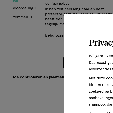
een jaar geleden
Beoordeling
1
Ik heb zelf heel lang haar en heat
protector gaat vaak snel op. Dit produ
Stemmen
0
heeft een fijne spray waar veel haar
tegelijk mee bedekt word.
Behulpzaam?
(
0
)
(
0
)
Mel
Privac
Wij gebruiken
Daarnaast ge
Meer laden
advertenties 
Hoe controleren en plaatsen wij reviews?
Met deze cook
binnen onze w
zoekgedrag b
aanbevelingen
shampoo, dan 