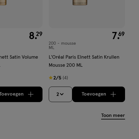
€ 8.29
8
.
€ 7.69
7
.
29
69
200
mousse
mousse
ML
lnett Satin Volume
L'Oréal Paris Elnett Satin Krullen
L
Mousse 200 ML
2
2/5
(4)
van
5
Toevoegen
Toevoegen
2
verhoog aantal met één
,
Bijna uitverkocht!
verhoog aantal m
Er zijn nog
sterren
op
Toon meer
basis
van
4