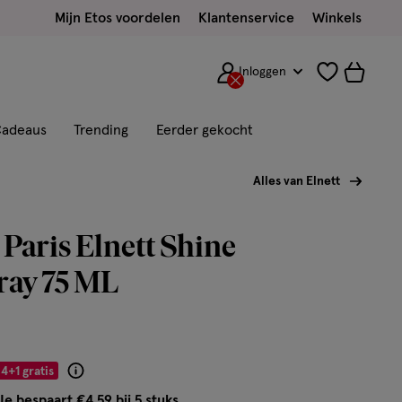
Mijn Etos voordelen
Klantenservice
Winkels
Inloggen
adeaus
Trending
Eerder gekocht
Alles van Elnett
 Paris Elnett Shine
ray 75 ML
4+1 gratis
Product
badge
Je bespaart €4,59 bij 5 stuks