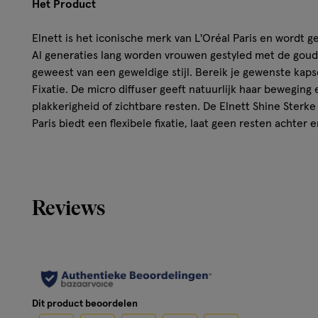
Het Product
Elnett is het iconische merk van L'Oréal Paris en wordt ge
Al generaties lang worden vrouwen gestyled met de gouden
geweest van een geweldige stijl. Bereik je gewenste kaps
Fixatie. De micro diffuser geeft natuurlijk haar beweging 
plakkerigheid of zichtbare resten. De Elnett Shine Sterke
Paris biedt een flexibele fixatie, laat geen resten achter
uur*. Daarnaast is de spray gemakkelijk uitkambaar, anti-
siliconen voor een natuurlijk gevoel. *Instrumentele test
Resultaat
Reviews
Tot 48U fixatie*
Beschermt uw haar tegen pluis
Langdurige glans
Wordt niet stijf, plakt niet en laat geen resten achter.
Met een haarborstel te verwijderen
Dit product beoordelen
Geen siliconen voor een natuurlijk gevoel