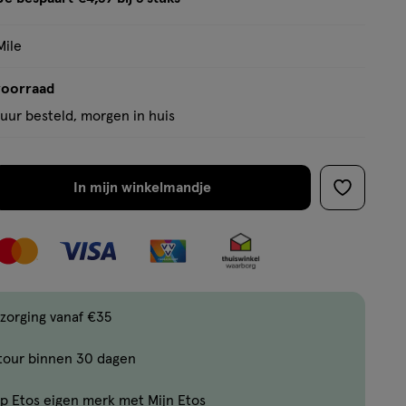
tooltip
Mile
voorraad
uur besteld, morgen in huis
In mijn winkelmandje
verhoog
toevoege
aantal
aan
met
verlanglijs
één
,
Bijna
zorging vanaf €35
uitverkocht!
tour binnen 30 dagen
Er
zijn
p Etos eigen merk met Mijn Etos