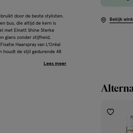
bruikt door de beste stylisten.
Bekijk win
 bus, die altijd de kern is
el met Elnett Shine Sterke
en glans zonder stijfheid,
 Fixatie Haarspray van L'Oréal
 en houdt de stjil gedurende 48
pluis en bevat het geen
Alterna
toevoegen
aan
verlanglijst