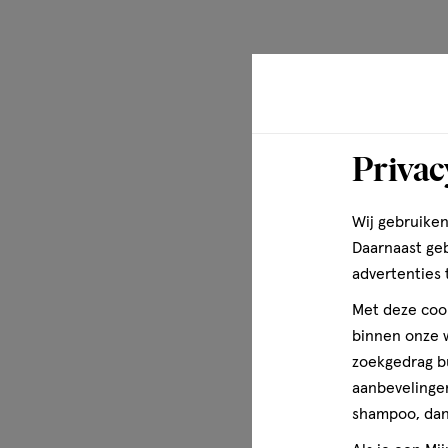
FRAGRANCE (F.I.L. Z70015137/1).
Disclaimer
Metal container : VOORZORGSMAATREGELEN - ZEER L
Houder onder druk: Kan openbarsten bij verhitting. Ver
oppervlakken, vonken, open vuur en andere ontstekingsb
Privac
open vuur of op andere ontstekingsbronnen spuiten. Ook
verbranden. Tegen zonlicht beschermen. Niet blootstell
50°C. Buiten het bereik van kinderen houden. Vermijd sp
Wij gebruiken
geïrriteerde huid en opzettelijk inademen. Gebruik het p
Daarnaast ge
waarvoor het bestemd is. Niet in een besloten ruimte gebr
advertenties 
VOORZORGSMAATREGELEN - ZEER LICHT ONTVLAMBARE
druk: Kan openbarsten bij verhitting. Verwijderd houden
Met deze cook
vonken, open vuur en andere ontstekingsbronnen. Niet ro
binnen onze w
op andere ontstekingsbronnen spuiten. Ook na gebruik n
zoekgedrag b
Tegen zonlicht beschermen. Niet blootstellen aan tempe
aanbevelingen
BLOOTSTELLEN IN EEN AUTO AAN DE ZON, OP HET STRA
shampoo, dan 
VERVORMDE HOUDER NIET GEBRUIKEN. Buiten het bereik