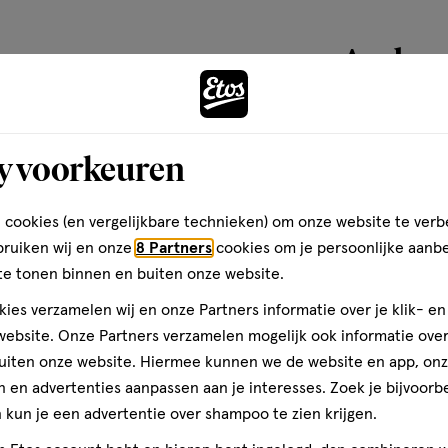
basis
van
Andere
4
ICHT ONTVLAMBARE AEROSOL.
reviews
wijderd houden van warmte, hete
ronnen. Niet roken. Niet in een
toevoegen
y voorkeuren
 na gebruik niet doorboren of
aan
en aan temperaturen boven
verlanglijst
uiten richting de ogen of op
 cookies (en vergelijkbare technieken) om onze website te verb
roduct alleen voor het doel
bruiken wij en onze
8 Partners
cookies om je persoonlijke aanb
uiken. Plastic container :
te tonen binnen en buiten onze website.
 AEROSOL. Houder onder
 van warmte, hete oppervlakken,
ies verzamelen wij en onze Partners informatie over je klik- e
ken. Niet in een open vuur of
ebsite. Onze Partners verzamelen mogelijk ook informatie over 
iet doorboren of verbranden.
uiten onze website. Hiermee kunnen we de website en app, on
raturen boven 50°C. NIET
 en advertenties aanpassen aan je interesses. Zoek je bijvoorb
ND OF EEN RADIATOR. EEN
kun je een advertentie over shampoo te zien krijgen.
 van kinderen houden. Vermijd