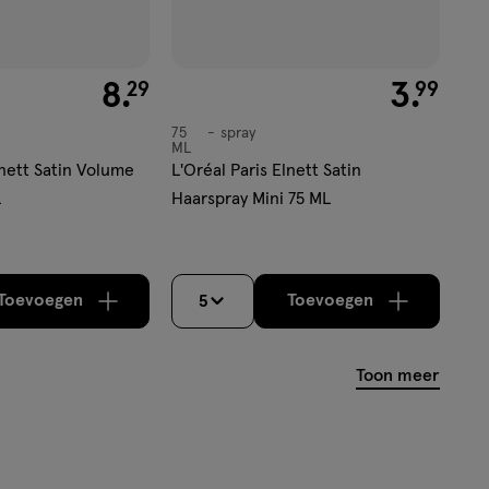
€ 8.29
8
.
€ 3.99
3
.
29
99
75
spray
spray
ML
lnett Satin Volume
L'Oréal Paris Elnett Satin
L
Haarspray Mini 75 ML
Toevoegen
Toevoegen
5
verhoog aantal met één
,
Bijna uitverkocht!
verhoog aantal m
Er zijn nog
Toon meer