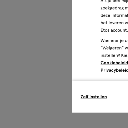
Als je een Mi
spuiten richting de ogen of op geïrriteerde huid en opze
zoekgedrag me
product alleen voor het doel waarvoor het bestemd is. Ni
gebruiken.
deze informat
het leveren v
Etos account.
Wanneer je op
“Weigeren” wo
instellen? Kie
Cookiebeleid
Privacybelei
Zelf instellen