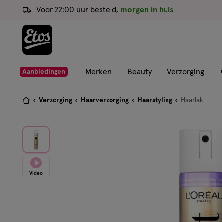
ga
Voor 22:00 uur besteld,
morgen in huis
naar
de
hoofd
content
ga
Merken
Beauty
Verzorging
Aanbiedingen
naar
de
Je
Verzorging
Haarverzorging
Haarstyling
Haarlak
zoekbalk
bent
ga
hier:
naar
de
footer
Video