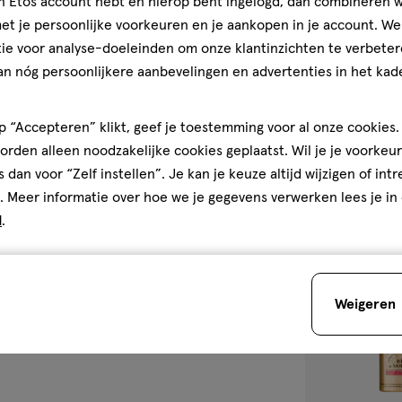
jn Etos account hebt en hierop bent ingelogd, dan combineren w
ttelijk inademen. Gebruik het
75
spray
spray
t je persoonlijke voorkeuren en je aankopen in je account. W
ML
et in een besloten ruimte
L'Oréal Paris E
ie voor analyse-doeleinden om onze klantinzichten te verbeter
Haarspray Mini
an nóg persoonlijkere aanbevelingen en advertenties in het kade
 “Accepteren” klikt, geef je toestemming voor al onze cookies. 
5
rden alleen noodzakelijke cookies geplaatst. Wil je je voorkeur
s dan voor “Zelf instellen”. Je kan je keuze altijd wijzigen of int
. Meer informatie over hoe we je gegevens verwerken lees je in
d
.
toevoegen
aan
verlanglijst
Weigeren