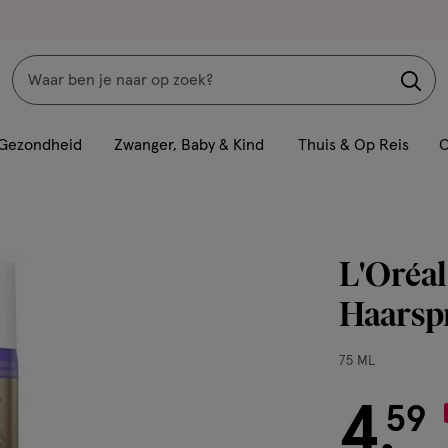
Zoeken
Interactie
met
Gezondheid
Zwanger, Baby & Kind
Thuis & Op Reis
C
dit
veld
opent
een
L'Oréal
volledig
venster
Haarsp
met
geavanceerde
75
75 ML
zoekopties
ML,
4
€ 4.59
59
.