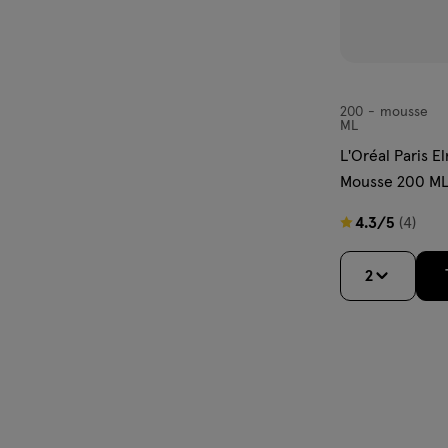
200
mousse
mousse
ML
L'Oréal Paris E
Mousse 200 M
4.3
4.3/5
(4)
van
5
2
sterren
op
basis
van
4
reviews