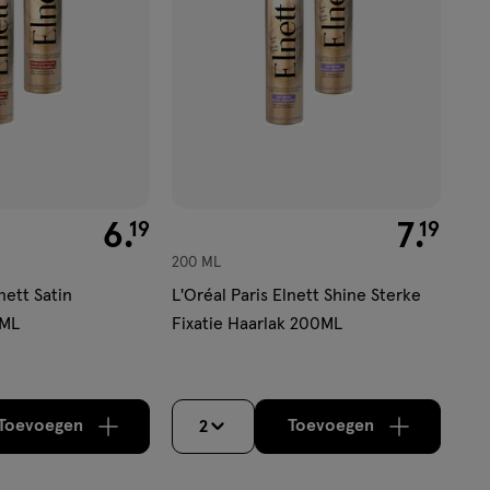
€ 6.19
6
.
€ 7.19
7
.
19
19
200 ML
nett Satin
L'Oréal Paris Elnett Shine Sterke
 ML
Fixatie Haarlak 200ML
Toevoegen
Toevoegen
2
verhoog aantal met één
,
Bijna uitverkocht!
verhoog aantal m
Er zijn no