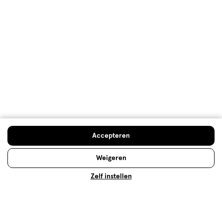
Je kunt geen video’s bekijken, omdat je hiervoor geen cookies hebt
geaccepteerd. Wil je toch video’s bekijken? Wijzig dan je cookie
instellingen.
Instellingen aanpassen
Advies & Inspiratie
Accepteren
Weigeren
Zelf instellen