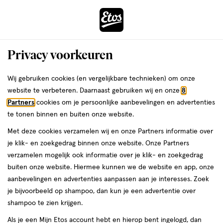
ga
Voor 22:00 uur besteld,
morgen in huis
naar
de
Menu
hoofd
Zoeken
Privacy voorkeuren
content
›
›
ga
Interactie
naar
Wij gebruiken cookies (en vergelijkbare technieken) om onze
Je
Conditioner
Alles van L'Oréal Paris
met
de
website te verbeteren. Daarnaast gebruiken wij en onze
8
bent
L'Oréal Paris Elvive Ultimate Glycolic
dit
zoekbalk
Partners
cookies om je persoonlijke aanbevelingen en advertenties
ers
Weleda
hier:
veld
ga
Hair Gloss 200 ML
te tonen binnen en buiten onze website.
opent
naar
Met deze cookies verzamelen wij en onze Partners informatie over
een
de
200
4.2
200 ML
crème
4.2/5
(57)
je klik- en zoekgedrag binnen onze website. Onze Partners
volledig
ML,
footer
van
verzamelen mogelijk ook informatie over je klik- en zoekgedrag
venster
crème
5
buiten onze website. Hiermee kunnen we de website en app, onze
met
toevoegen
sterren
aanbevelingen en advertenties aanpassen aan je interesses. Zoek
geavanceerde
aan
op
je bijvoorbeeld op shampoo, dan kun je een advertentie over
zoekopties
verlanglijst
basis
shampoo te zien krijgen.
van
Als je een Mijn Etos account hebt en hierop bent ingelogd, dan
57