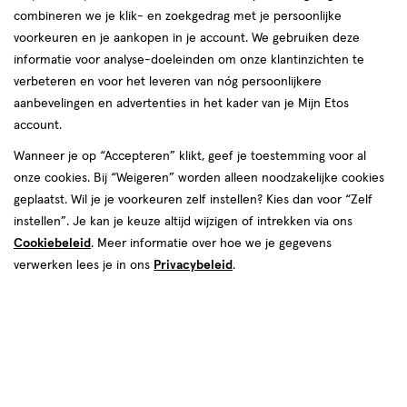
combineren we je klik- en zoekgedrag met je persoonlijke
reviews
voorkeuren en je aankopen in je account. We gebruiken deze
Instellingen aanpassen
informatie voor analyse-doeleinden om onze klantinzichten te
verbeteren en voor het leveren van nóg persoonlijkere
aanbevelingen en advertenties in het kader van je Mijn Etos
account.
Video
Wanneer je op “Accepteren” klikt, geef je toestemming voor al
€ 13.99
13
.
onze cookies. Bij “Weigeren” worden alleen noodzakelijke cookies
99
geplaatst. Wil je je voorkeuren zelf instellen? Kies dan voor “Zelf
instellen”. Je kan je keuze altijd wijzigen of intrekken via ons
Spaar 5 Air Miles
Cookiebeleid
. Meer informatie over hoe we je gegevens
Online op voorraad
verwerken lees je in ons
Privacybeleid
.
Vóór 22:00 uur besteld, morgen in huis
1
In mijn winkelmandje
verhoog
aantal
met