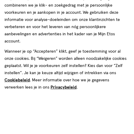
combineren we je klik- en zoekgedrag met je persoonlijke
reviews
voorkeuren en je aankopen in je account. We gebruiken deze
informatie voor analyse-doeleinden om onze klantinzichten te
verbeteren en voor het leveren van nóg persoonlijkere
aanbevelingen en advertenties in het kader van je Mijn Etos
account.
Wanneer je op “Accepteren” klikt, geef je toestemming voor al
€ 14.99
14
.
onze cookies. Bij “Weigeren” worden alleen noodzakelijke cookies
99
geplaatst. Wil je je voorkeuren zelf instellen? Kies dan voor “Zelf
instellen”. Je kan je keuze altijd wijzigen of intrekken via ons
Spaar 5 Air Miles
Cookiebeleid
. Meer informatie over hoe we je gegevens
Online op voorraad
verwerken lees je in ons
Privacybeleid
.
Vóór 22:00 uur besteld, morgen in huis
1
In mijn winkelmandje
verhoog
aantal
met