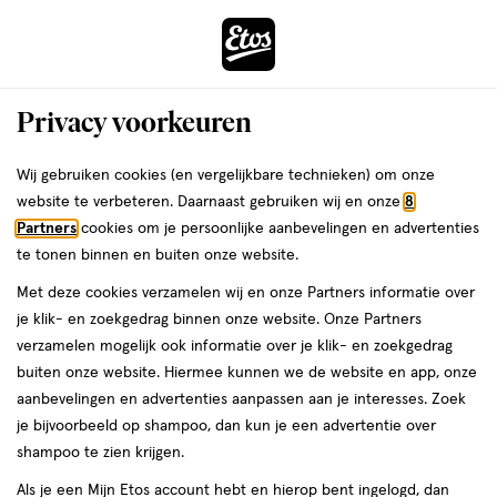
ga
Voor 22:00 uur besteld,
morgen in huis
naar
de
Menu
hoofd
Zoeken
Privacy voorkeuren
content
›
›
ga
Interactie
naar
Wij gebruiken cookies (en vergelijkbare technieken) om onze
Je
Mascara
Alles van L'Oréal Paris
met
de
website te verbeteren. Daarnaast gebruiken wij en onze
8
bent
L'Oréal Paris Mega Volume Collageen
dit
zoekbalk
Partners
cookies om je persoonlijke aanbevelingen en advertenties
ers
Weleda
hier:
veld
ga
24H 01 Extra Black Intens Mascara
te tonen binnen en buiten onze website.
opent
naar
Met deze cookies verzamelen wij en onze Partners informatie over
een
de
8.5
3
8.5 ML
wax
3/5
(1)
je klik- en zoekgedrag binnen onze website. Onze Partners
volledig
ML,
footer
van
verzamelen mogelijk ook informatie over je klik- en zoekgedrag
venster
wax
5
buiten onze website. Hiermee kunnen we de website en app, onze
met
toevoegen
sterren
aanbevelingen en advertenties aanpassen aan je interesses. Zoek
geavanceerde
aan
op
je bijvoorbeeld op shampoo, dan kun je een advertentie over
zoekopties
verlanglijst
basis
shampoo te zien krijgen.
van
Als je een Mijn Etos account hebt en hierop bent ingelogd, dan
1