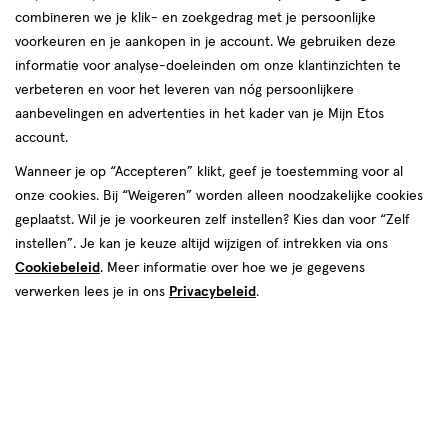
van
combineren we je klik- en zoekgedrag met je persoonlijke
1
voorkeuren en je aankopen in je account. We gebruiken deze
reviews
informatie voor analyse-doeleinden om onze klantinzichten te
verbeteren en voor het leveren van nóg persoonlijkere
aanbevelingen en advertenties in het kader van je Mijn Etos
account.
€ 18.99
18
.
99
Wanneer je op “Accepteren” klikt, geef je toestemming voor al
onze cookies. Bij “Weigeren” worden alleen noodzakelijke cookies
Spaar 7 Air Miles
geplaatst. Wil je je voorkeuren zelf instellen? Kies dan voor “Zelf
instellen”. Je kan je keuze altijd wijzigen of intrekken via ons
Online op voorraad
Cookiebeleid
. Meer informatie over hoe we je gegevens
Voor 22:00 besteld, maandag in huis
verwerken lees je in ons
Privacybeleid
.
1
In mijn winkelmandje
verhoog
aantal
met
één
,