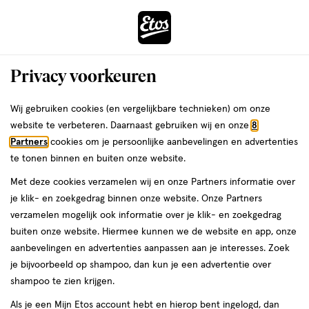
ga
Voor 22:00 uur besteld, maandag in huis
naar
de
Menu
hoofd
Zoeken
Privacy voorkeuren
content
›
›
ga
Interactie
naar
Wij gebruiken cookies (en vergelijkbare technieken) om onze
Je
Dagcrème
Alles van L'Oréal Paris
met
de
website te verbeteren. Daarnaast gebruiken wij en onze
8
bent
L'Oréal Paris Men Expert
dit
zoekbalk
Partners
cookies om je persoonlijke aanbevelingen en advertenties
ers
Weleda
hier:
veld
ga
Hydraterende Anti-Rimpelcrème 50
te tonen binnen en buiten onze website.
opent
naar
ML
Met deze cookies verzamelen wij en onze Partners informatie over
een
de
je klik- en zoekgedrag binnen onze website. Onze Partners
volledig
footer
50
5
50 ML
crème
5/5
(1)
verzamelen mogelijk ook informatie over je klik- en zoekgedrag
venster
ML,
van
buiten onze website. Hiermee kunnen we de website en app, onze
met
crème
5
aanbevelingen en advertenties aanpassen aan je interesses. Zoek
geavanceerde
toevoegen
sterren
je bijvoorbeeld op shampoo, dan kun je een advertentie over
zoekopties
aan
op
shampoo te zien krijgen.
verlanglijst
basis
Als je een Mijn Etos account hebt en hierop bent ingelogd, dan