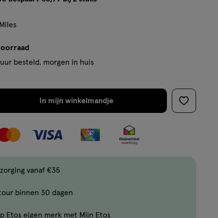
tooltip
Miles
voorraad
uur besteld, morgen in huis
In mijn winkelmandje
verhoog
toevoege
aantal
aan
met
verlanglijs
één
,
Bijna
zorging vanaf €35
uitverkocht!
tour binnen 30 dagen
Er
zijn
p Etos eigen merk met Mijn Etos