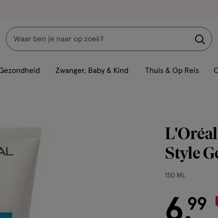
Zoeken
Interactie
met
Gezondheid
Zwanger, Baby & Kind
Thuis & Op Reis
C
dit
veld
opent
een
L'Oréal
volledig
venster
Style G
met
geavanceerde
150
150 ML
zoekopties
ML,
6
€ 6.99
99
.