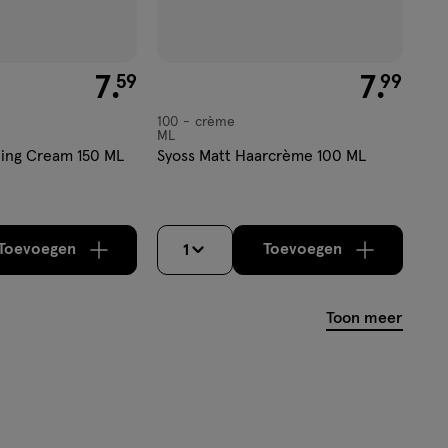
€ 7.59
7
.
€ 7.99
7
.
59
99
100
crème
crème
ML
ling Cream 150 ML
Syoss Matt Haarcrème 100 ML
Toevoegen
Toevoegen
1
verhoog aantal met één
,
Limiet bereikt.
verhoog aantal m
Je kan maximaa
Toon meer