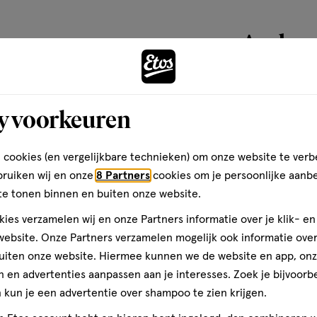
basis
van
Andere
2
reviews
toevoegen
y voorkeuren
aan
verlanglijst
 cookies (en vergelijkbare technieken) om onze website te verb
bruiken wij en onze
8 Partners
cookies om je persoonlijke aanb
te tonen binnen en buiten onze website.
ies verzamelen wij en onze Partners informatie over je klik- e
ebsite. Onze Partners verzamelen mogelijk ook informatie over 
uiten onze website. Hiermee kunnen we de website en app, on
 en advertenties aanpassen aan je interesses. Zoek je bijvoorb
kun je een advertentie over shampoo te zien krijgen.