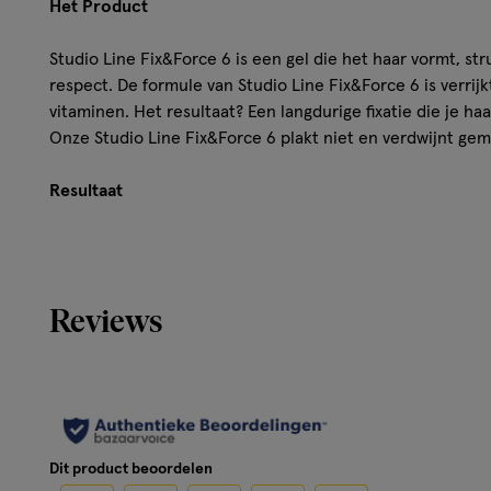
Het Product
Studio Line Fix&Force 6 is een gel die het haar vormt, str
respect. De formule van Studio Line Fix&Force 6 is verri
vitaminen. Het resultaat? Een langdurige fixatie die je ha
Onze Studio Line Fix&Force 6 plakt niet en verdwijnt gem
Resultaat
plakt niet
verdwijnt gemakkelijk
Reviews
Hoe werkt het?
1. Breng aan op droog of vochtig haar
2. Verdeel over je haar, modelleer en bewerk je kapsel ve
een nog natuurlijker resultaat zorg je ervoor dat de gel 
Dit product beoordelen
verdeeld.