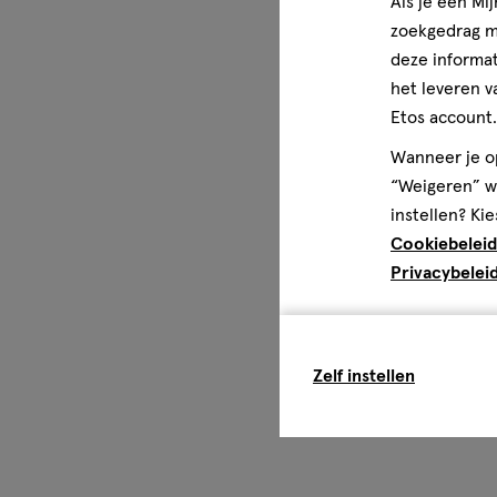
Als je een Mi
zoekgedrag me
deze informat
het leveren v
Etos account.
Wanneer je op
“Weigeren” wo
instellen? Kie
Cookiebeleid
Privacybelei
Zelf instellen