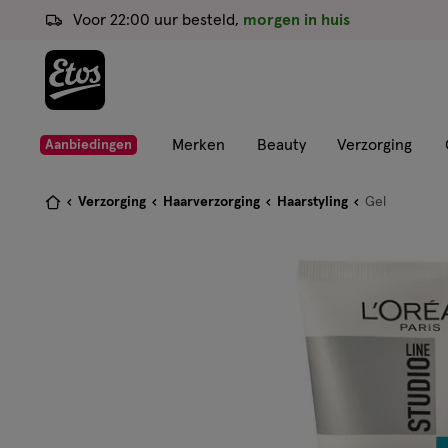
ga
Voor 22:00 uur besteld,
morgen in huis
naar
de
hoofd
content
ga
Merken
Beauty
Verzorging
Aanbiedingen
naar
de
Je
Verzorging
Haarverzorging
Haarstyling
Gel
zoekbalk
bent
ga
hier:
naar
de
footer