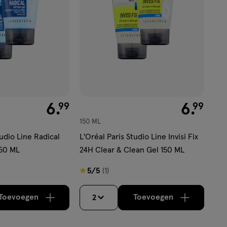
€ 6.99
6
.
€ 6.99
6
.
99
99
150 ML
tudio Line Radical
L'Oréal Paris Studio Line Invisi Fix
150 ML
24H Clear & Clean Gel 150 ML
5
5/5
(1)
van
5
Toevoegen
Toevoegen
2
verhoog aantal met één
,
Bijna uitverkocht!
verhoog aantal m
Er zijn no
sterren
op