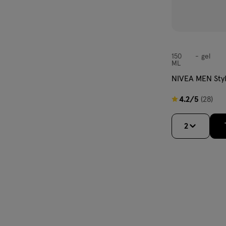
150
gel
gel
ML
NIVEA MEN Sty
4.2
4.2/5
(28)
van
5
2
sterren
op
basis
van
28
reviews