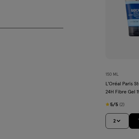
YLAMINOETHYLMETHACRYLATE
E • PHENOXYETHANOL • PEG-
OLYQUATERNIUM-11 •
OPHENONE-4 • BENZYL
• HEXYL CINNAMAL • PARFUM /
150 ML
L'Oréal Paris S
24H Fibre Gel 
5
5/5
(2)
van
5
2
sterren
op