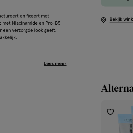
uctureert en fixeert met
Bekijk win
jkt met Niacinamide en Pro-B5
ar een verzorgde look geeft.
akkelijk.
Alterna
toevoegen
rvolgens met je vingers. Voor
perfect door het haar wordt
aan
verlanglijst