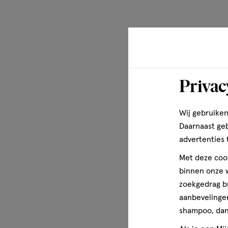
Privac
Wij gebruiken
Daarnaast ge
advertenties 
Met deze cook
binnen onze w
zoekgedrag b
aanbevelingen
shampoo, dan 