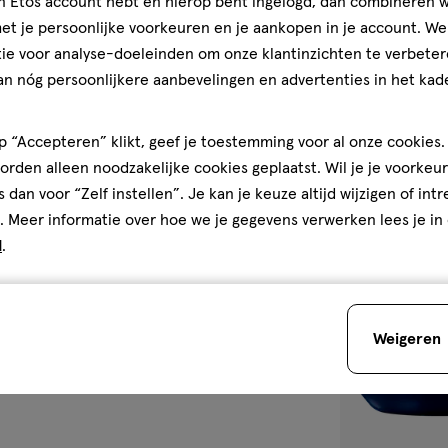
jn Etos account hebt en hierop bent ingelogd, dan combineren w
150 ML
t je persoonlijke voorkeuren en je aankopen in je account. W
L'Oréal Paris S
ie voor analyse-doeleinden om onze klantinzichten te verbeter
Messy Zero Shi
an nóg persoonlijkere aanbevelingen en advertenties in het kade
ML
4
4/5
(3)
van
 “Accepteren” klikt, geef je toestemming voor al onze cookies. 
5
2
rden alleen noodzakelijke cookies geplaatst. Wil je je voorkeur
sterren
s dan voor “Zelf instellen”. Je kan je keuze altijd wijzigen of int
op
. Meer informatie over hoe we je gegevens verwerken lees je in
basis
d
.
van
toevoegen
3
aan
reviews
verlanglijst
Weigeren