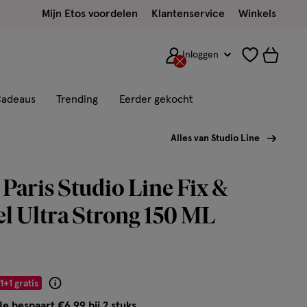
Mijn Etos voordelen
Klantenservice
Winkels
Inloggen
adeaus
Trending
Eerder gekocht
Alles van Studio Line
 Paris Studio Line Fix &
el Ultra Strong 150 ML
1+1 gratis
Product
badge
Je bespaart €6,99 bij 2 stuks