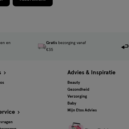
ten en
Gratis
bezorging vanaf
€35
s
Advies & Inspiratie
tos
Beauty
Gezondheid
Verzorging
Baby
Mijn Etos Advies
ervice
 vragen
 bezorgen