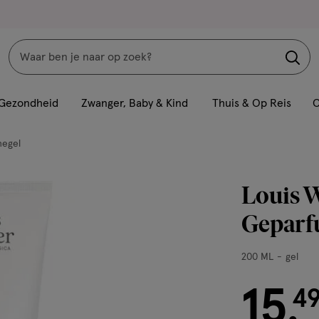
Zoeken
Interactie
met
Gezondheid
Zwanger, Baby & Kind
Thuis & Op Reis
C
dit
veld
egel
opent
een
Louis 
volledig
venster
Geparf
met
geavanceerde
200
200 ML
gel
zoekopties
ML,
15
gel
€ 15.49
4
.