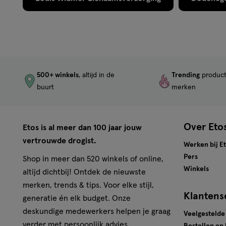
500+ winkels
, altijd in de
Trending
produc
buurt
merken
Over Eto
Etos is al meer dan 100 jaar jouw
vertrouwde drogist.
Werken bij E
Pers
Shop in meer dan 520 winkels of online,
Winkels
altijd dichtbij! Ontdek de nieuwste
merken, trends & tips. Voor elke stijl,
Klantens
generatie én elk budget. Onze
deskundige medewerkers helpen je graag
Veelgestelde
verder met persoonlijk advies.
Bestellen en