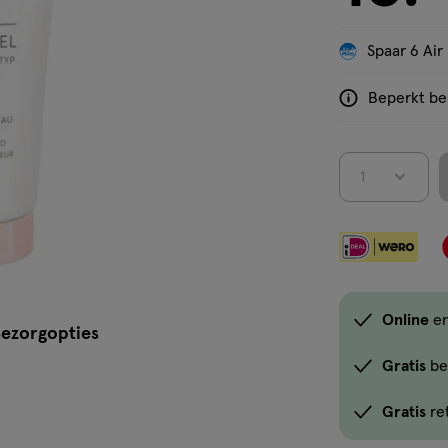
'Bekijk winkelvoorraad'
Spaar 6 Air
Beperkt bes
<p>Dit
product
is
1
niet
in
alle
winkels
te
koop.
Online
e
ezorgopties
Gebruik
de
Gratis
be
optie
Gratis
re
<em
onclick="docum