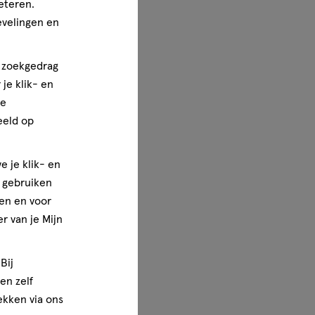
eteren.
evelingen en
n zoekgedrag
je klik- en
ze
eeld op
e je klik- en
e gebruiken
en en voor
r van je Mijn
Bij
en zelf
rekken via ons