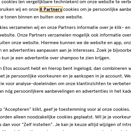
 cookies (en vergelijkbare technieken) om onze website te verb
 Het is
beschikbaar
bruiken wij en onze
8 Partners
cookies om je persoonlijke aanb
r een
is
de huid.
te tonen binnen en buiten onze website.
.
bij
jouw
ies verzamelen wij en onze Partners informatie over je klik- e
Etos
ebsite. Onze Partners verzamelen mogelijk ook informatie over 
winkel.
uiten onze website. Hiermee kunnen we de website en app, on
e gel vervolgens goed af.
</p>
 en advertenties aanpassen aan je interesses. Zoek je bijvoorb
kun je een advertentie over shampoo te zien krijgen.
jn Etos account hebt en hierop bent ingelogd, dan combineren w
e, Coco-Glucoside, Parfum,
t je persoonlijke voorkeuren en je aankopen in je account. W
prylate, Sodium Chloride,
ie voor analyse-doeleinden om onze klantinzichten te verbeter
c Acid, Polyquaternium-10,
an nóg persoonlijkere aanbevelingen en advertenties in het kade
cose Dioleate,
 Alcohol, Alpha-Isomethyl
 “Accepteren” klikt, geef je toestemming voor al onze cookies. 
 100% vegan.
rden alleen noodzakelijke cookies geplaatst. Wil je je voorkeur
s dan voor “Zelf instellen”. Je kan je keuze altijd wijzigen of int