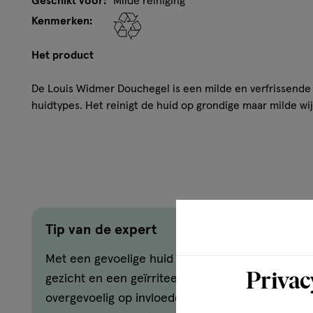
Geschikt voor:
Milde reiniging
Kenmerken:
Het product
De Louis Widmer Douchegel is een milde en verfrissende g
huidtypes. Het reinigt de huid op grondige maar milde wijz
Milde en verfrissende gel.
Reinigt mild, maar grondig.
Voedt de huid.
Wordt optimaal door de huid verdragen.
Ideaal voor het hele gezin.
Tip van de expert
Hoe werkt het?
Met een gevoelige huid heb je regelmatig rode vl
Privac
De Douchegel van Louis Widmer bevat een evenwichti
gezicht en een geïrriteerde huid. Je huid reagee
tensio-actieve bestanddelen. Deze reinigen de huid z
overgevoelig op invloeden van buitenaf, zoals m
De plantaardige, hervettende bestanddelen zorgen er