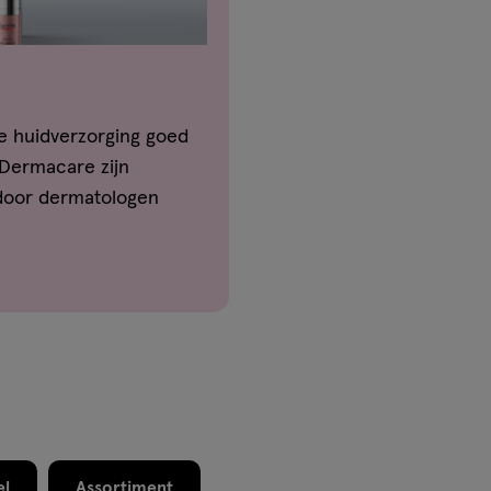
je huidverzorging goed
 Dermacare zijn
 door dermatologen
el
Assortiment