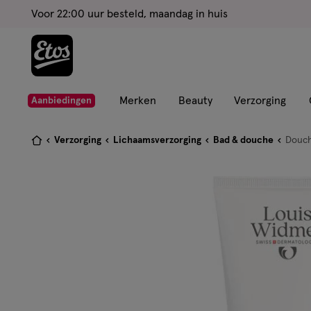
ga
Voor 22:00 uur besteld, maandag in huis
naar
de
hoofd
content
ga
Merken
Beauty
Verzorging
Aanbiedingen
naar
de
Je
Verzorging
Lichaamsverzorging
Bad & douche
Douch
zoekbalk
bent
ga
hier:
naar
de
footer