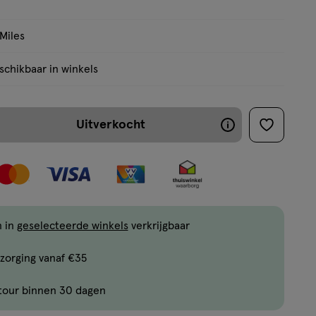
 Miles
chikbaar in winkels
Uitverkocht
Voor
toevoege
aan
dit
verlanglijs
artikel
geldt
OP=OP.
n in
geselecteerde winkels
verkrijgbaar
Mogelijk
is
zorging vanaf €35
het
tour binnen 30 dagen
nog
ent.querySelector('.c-
op