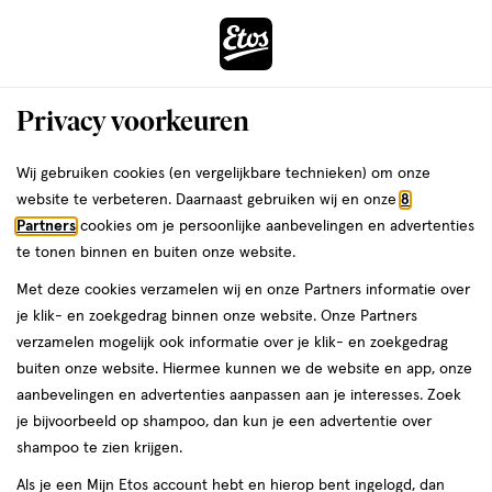
ga
Voor 22:00 uur besteld,
morgen in huis
naar
de
Menu
hoofd
Zoeken
Privacy voorkeuren
content
›
›
ga
Interactie
naar
Wij gebruiken cookies (en vergelijkbare technieken) om onze
Je
Gezichtsserum
Alles van Louis Widmer
met
de
website te verbeteren. Daarnaast gebruiken wij en onze
8
bent
Louis Widmer Proderm Extrait
dit
zoekbalk
Partners
cookies om je persoonlijke aanbevelingen en advertenties
ers
Weleda
hier:
veld
ga
Liposomal Serum Zonder Parfum 30
te tonen binnen en buiten onze website.
opent
naar
ML
Met deze cookies verzamelen wij en onze Partners informatie over
een
de
je klik- en zoekgedrag binnen onze website. Onze Partners
volledig
footer
30
5
30 ML
serum
5/5
(1)
verzamelen mogelijk ook informatie over je klik- en zoekgedrag
venster
ML,
van
buiten onze website. Hiermee kunnen we de website en app, onze
met
serum
5
aanbevelingen en advertenties aanpassen aan je interesses. Zoek
geavanceerde
toevoegen
sterren
je bijvoorbeeld op shampoo, dan kun je een advertentie over
zoekopties
aan
op
shampoo te zien krijgen.
verlanglijst
basis
Als je een Mijn Etos account hebt en hierop bent ingelogd, dan