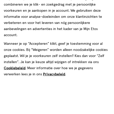
van
combineren we je klik- en zoekgedrag met je persoonlijke
1
voorkeuren en je aankopen in je account. We gebruiken deze
reviews
informatie voor analyse-doeleinden om onze klantinzichten te
verbeteren en voor het leveren van nóg persoonlijkere
aanbevelingen en advertenties in het kader van je Mijn Etos
account.
Wanneer je op “Accepteren” klikt, geef je toestemming voor al
onze cookies. Bij “Weigeren” worden alleen noodzakelijke cookies
geplaatst. Wil je je voorkeuren zelf instellen? Kies dan voor “Zelf
€ 43.89
43
.
89
instellen”. Je kan je keuze altijd wijzigen of intrekken via ons
Cookiebeleid
. Meer informatie over hoe we je gegevens
Spaar 17 Air Miles
verwerken lees je in ons
Privacybeleid
.
Online op voorraad
Vóór 22:00 uur besteld, morgen in huis
Beperkt beschikbaar in winkels
<p>Dit
product
is