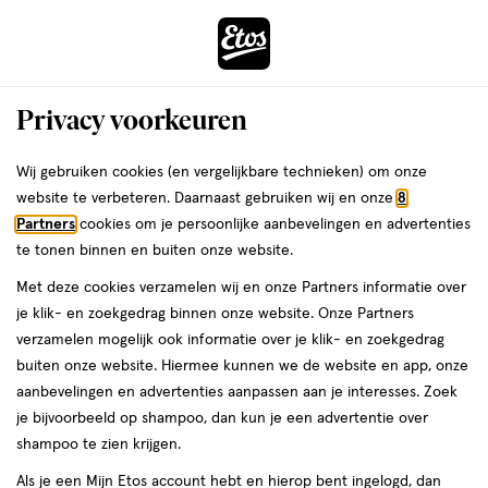
ga
Voor 22:00 uur besteld, maandag in huis
naar
de
Menu
hoofd
Zoeken
Privacy voorkeuren
content
›
›
ga
Interactie
naar
Wij gebruiken cookies (en vergelijkbare technieken) om onze
Je
Oogcrème
Alles van Louis Widmer
met
de
website te verbeteren. Daarnaast gebruiken wij en onze
8
bent
Louis Widmer Proderm Oogomtrekgel
dit
zoekbalk
Partners
cookies om je persoonlijke aanbevelingen en advertenties
ers
Weleda
hier:
veld
ga
Licht Geparfumeerd 15 ML
te tonen binnen en buiten onze website.
opent
naar
Met deze cookies verzamelen wij en onze Partners informatie over
een
de
15
15 ML
gel
je klik- en zoekgedrag binnen onze website. Onze Partners
volledig
ML,
footer
verzamelen mogelijk ook informatie over je klik- en zoekgedrag
venster
gel
buiten onze website. Hiermee kunnen we de website en app, onze
toevoegen
met
aanbevelingen en advertenties aanpassen aan je interesses. Zoek
aan
geavanceerde
je bijvoorbeeld op shampoo, dan kun je een advertentie over
verlanglijst
zoekopties
shampoo te zien krijgen.
Als je een Mijn Etos account hebt en hierop bent ingelogd, dan