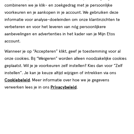
combineren we je klik- en zoekgedrag met je persoonlijke
voorkeuren en je aankopen in je account. We gebruiken deze
informatie voor analyse-doeleinden om onze klantinzichten te
verbeteren en voor het leveren van nóg persoonlijkere
aanbevelingen en advertenties in het kader van je Mijn Etos
account.
Wanneer je op “Accepteren” klikt, geef je toestemming voor al
€ 29.90
29
.
90
onze cookies. Bij “Weigeren” worden alleen noodzakelijke cookies
geplaatst. Wil je je voorkeuren zelf instellen? Kies dan voor “Zelf
Spaar 11 Air Miles
instellen”. Je kan je keuze altijd wijzigen of intrekken via ons
Cookiebeleid
. Meer informatie over hoe we je gegevens
Online op voorraad
verwerken lees je in ons
Privacybeleid
.
Vóór 22:00 uur besteld, morgen in huis
Beperkt beschikbaar in winkels
<p>Dit
product
is
1
In mijn winkelmandje
verhoog
niet