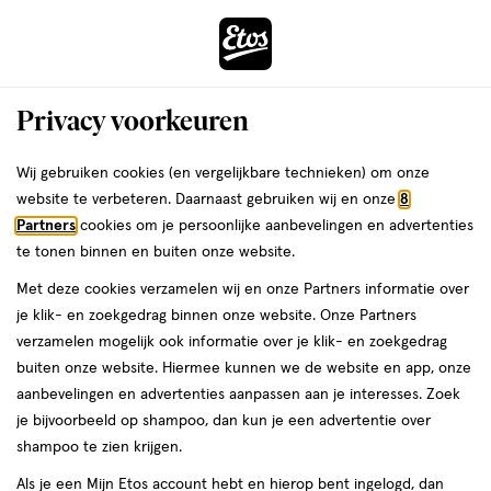
ga
Voor 22:00 uur besteld,
morgen in huis
naar
de
Menu
hoofd
Zoeken
Privacy voorkeuren
content
›
›
ga
Interactie
naar
Wij gebruiken cookies (en vergelijkbare technieken) om onze
Je
Make-up-remover
Alles van Louis Widmer
met
de
website te verbeteren. Daarnaast gebruiken wij en onze
8
bent
Louis Widmer Purederm Make-up
dit
zoekbalk
Partners
cookies om je persoonlijke aanbevelingen en advertenties
ers
Weleda
hier:
veld
ga
Reiniging Lotion Zonder Parfum 100
te tonen binnen en buiten onze website.
opent
naar
ML
Met deze cookies verzamelen wij en onze Partners informatie over
een
de
je klik- en zoekgedrag binnen onze website. Onze Partners
volledig
footer
100
5
100 ML
lotion
5/5
(1)
verzamelen mogelijk ook informatie over je klik- en zoekgedrag
venster
ML,
van
buiten onze website. Hiermee kunnen we de website en app, onze
met
lotion
5
aanbevelingen en advertenties aanpassen aan je interesses. Zoek
geavanceerde
toevoegen
sterren
je bijvoorbeeld op shampoo, dan kun je een advertentie over
zoekopties
aan
op
shampoo te zien krijgen.
verlanglijst
basis
Als je een Mijn Etos account hebt en hierop bent ingelogd, dan