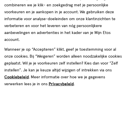
van
combineren we je klik- en zoekgedrag met je persoonlijke
1
voorkeuren en je aankopen in je account. We gebruiken deze
reviews
informatie voor analyse-doeleinden om onze klantinzichten te
verbeteren en voor het leveren van nóg persoonlijkere
aanbevelingen en advertenties in het kader van je Mijn Etos
account.
Wanneer je op “Accepteren” klikt, geef je toestemming voor al
onze cookies. Bij “Weigeren” worden alleen noodzakelijke cookies
geplaatst. Wil je je voorkeuren zelf instellen? Kies dan voor “Zelf
€ 16.90
16
.
90
instellen”. Je kan je keuze altijd wijzigen of intrekken via ons
Cookiebeleid
. Meer informatie over hoe we je gegevens
Spaar 6 Air Miles
verwerken lees je in ons
Privacybeleid
.
Online op voorraad
Vóór 22:00 uur besteld, morgen in huis
Beperkt beschikbaar in winkels
<p>Dit
product
is