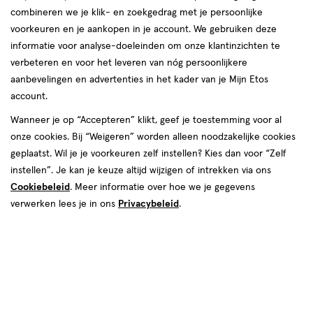
combineren we je klik- en zoekgedrag met je persoonlijke
reviews
voorkeuren en je aankopen in je account. We gebruiken deze
informatie voor analyse-doeleinden om onze klantinzichten te
verbeteren en voor het leveren van nóg persoonlijkere
aanbevelingen en advertenties in het kader van je Mijn Etos
account.
Wanneer je op “Accepteren” klikt, geef je toestemming voor al
€ 24.50
24
.
onze cookies. Bij “Weigeren” worden alleen noodzakelijke cookies
50
geplaatst. Wil je je voorkeuren zelf instellen? Kies dan voor “Zelf
instellen”. Je kan je keuze altijd wijzigen of intrekken via ons
Spaar 9 Air Miles
Cookiebeleid
. Meer informatie over hoe we je gegevens
Online op voorraad
verwerken lees je in ons
Privacybeleid
.
Vóór 22:00 uur besteld, morgen in huis
Beperkt beschikbaar in winkels
<p>Dit
product
is
1
In mijn winkelmandje
verhoog
niet