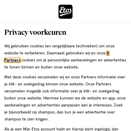
ga
Voor 22:00 uur besteld,
morgen in huis
naar
de
Menu
hoofd
Zoeken
Privacy voorkeuren
content
›
›
ga
Interactie
naar
Wij gebruiken cookies (en vergelijkbare technieken) om onze
Je
Dagcrème
Alles van Louis Widmer
met
de
website te verbeteren. Daarnaast gebruiken wij en onze
8
bent
Louis Widmer Remederm Crème
dit
zoekbalk
Partners
cookies om je persoonlijke aanbevelingen en advertenties
ers
Weleda
hier:
veld
ga
Fluide Zonder Parfum 200 ML
te tonen binnen en buiten onze website.
opent
naar
Met deze cookies verzamelen wij en onze Partners informatie over
een
de
200
5
200 ML
crème
5/5
(1)
je klik- en zoekgedrag binnen onze website. Onze Partners
volledig
ML,
footer
van
verzamelen mogelijk ook informatie over je klik- en zoekgedrag
venster
crème
5
buiten onze website. Hiermee kunnen we de website en app, onze
met
toevoegen
sterren
aanbevelingen en advertenties aanpassen aan je interesses. Zoek
geavanceerde
aan
op
je bijvoorbeeld op shampoo, dan kun je een advertentie over
zoekopties
verlanglijst
basis
shampoo te zien krijgen.
van
Als je een Mijn Etos account hebt en hierop bent ingelogd, dan
1