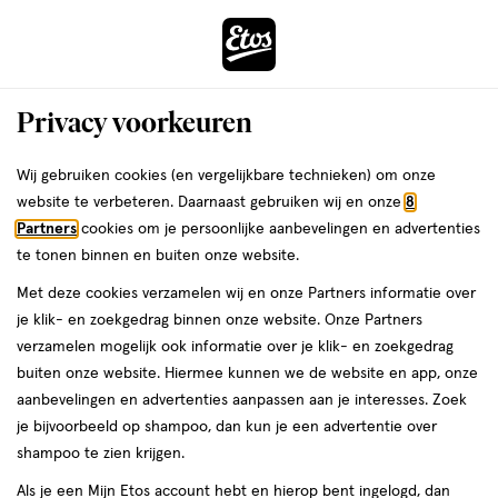
ga
Voor 22:00 uur besteld, maandag in huis
naar
de
Menu
hoofd
Zoeken
Privacy voorkeuren
content
›
›
ga
Interactie
naar
Wij gebruiken cookies (en vergelijkbare technieken) om onze
Je
Bodylotion
Alles van Louis Widmer
met
de
website te verbeteren. Daarnaast gebruiken wij en onze
8
bent
Louis Widmer Remederm
dit
zoekbalk
Partners
cookies om je persoonlijke aanbevelingen en advertenties
ers
Weleda
hier:
veld
ga
Lichaamsmelk 10% Ureum Zonder
te tonen binnen en buiten onze website.
opent
naar
Parfum 200 ML
Met deze cookies verzamelen wij en onze Partners informatie over
een
de
je klik- en zoekgedrag binnen onze website. Onze Partners
volledig
footer
200
200 ML
melk
verzamelen mogelijk ook informatie over je klik- en zoekgedrag
venster
ML,
buiten onze website. Hiermee kunnen we de website en app, onze
met
melk
aanbevelingen en advertenties aanpassen aan je interesses. Zoek
geavanceerde
toevoegen
je bijvoorbeeld op shampoo, dan kun je een advertentie over
zoekopties
aan
shampoo te zien krijgen.
verlanglijst
Als je een Mijn Etos account hebt en hierop bent ingelogd, dan