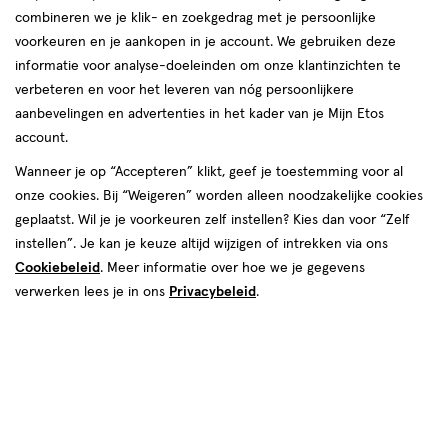
combineren we je klik- en zoekgedrag met je persoonlijke
voorkeuren en je aankopen in je account. We gebruiken deze
informatie voor analyse-doeleinden om onze klantinzichten te
verbeteren en voor het leveren van nóg persoonlijkere
aanbevelingen en advertenties in het kader van je Mijn Etos
account.
Wanneer je op “Accepteren” klikt, geef je toestemming voor al
onze cookies. Bij “Weigeren” worden alleen noodzakelijke cookies
geplaatst. Wil je je voorkeuren zelf instellen? Kies dan voor “Zelf
€ 24.50
24
.
50
instellen”. Je kan je keuze altijd wijzigen of intrekken via ons
Cookiebeleid
. Meer informatie over hoe we je gegevens
Spaar 9 Air Miles
verwerken lees je in ons
Privacybeleid
.
Online op voorraad
Voor 22:00 besteld, maandag in huis
Beperkt beschikbaar in winkels
<p>Dit
product
is