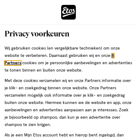
ga
Voor 22:00 uur besteld, maandag in huis
naar
de
Menu
hoofd
Zoeken
Privacy voorkeuren
content
›
›
ga
Interactie
naar
Wij gebruiken cookies (en vergelijkbare technieken) om onze
Je
Toysets
Alles van LoveBoxxx
met
de
website te verbeteren. Daarnaast gebruiken wij en onze
8
bent
Loveboxxx First Self-Love
dit
zoekbalk
Partners
cookies om je persoonlijke aanbevelingen en advertenties
ers
Weleda
hier:
veld
ga
[S]Experience
te tonen binnen en buiten onze website.
opent
naar
Met deze cookies verzamelen wij en onze Partners informatie over
een
de
1
5
1 stuk
5/5
(1)
je klik- en zoekgedrag binnen onze website. Onze Partners
volledig
stuk,
footer
van
verzamelen mogelijk ook informatie over je klik- en zoekgedrag
venster
5
buiten onze website. Hiermee kunnen we de website en app, onze
met
toevoegen
sterren
aanbevelingen en advertenties aanpassen aan je interesses. Zoek
geavanceerde
aan
op
je bijvoorbeeld op shampoo, dan kun je een advertentie over
zoekopties
verlanglijst
basis
shampoo te zien krijgen.
van
Als je een Mijn Etos account hebt en hierop bent ingelogd, dan
1