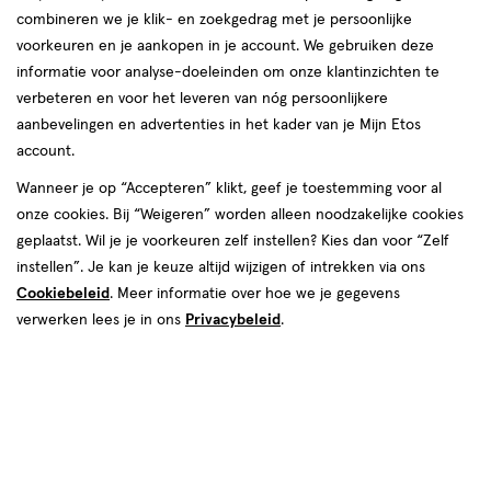
combineren we je klik- en zoekgedrag met je persoonlijke
reviews
voorkeuren en je aankopen in je account. We gebruiken deze
informatie voor analyse-doeleinden om onze klantinzichten te
verbeteren en voor het leveren van nóg persoonlijkere
aanbevelingen en advertenties in het kader van je Mijn Etos
€ 49.99
49
.
99
account.
Spaar 19 Air Miles
Wanneer je op “Accepteren” klikt, geef je toestemming voor al
onze cookies. Bij “Weigeren” worden alleen noodzakelijke cookies
Online op voorraad
geplaatst. Wil je je voorkeuren zelf instellen? Kies dan voor “Zelf
Voor 22:00 besteld, maandag in huis
instellen”. Je kan je keuze altijd wijzigen of intrekken via ons
Cookiebeleid
. Meer informatie over hoe we je gegevens
Beperkt beschikbaar in winkels
<p>Dit
verwerken lees je in ons
Privacybeleid
.
product
is
1
In mijn winkelmandje
verhoog
niet
aantal
in
met
alle
één
winkels