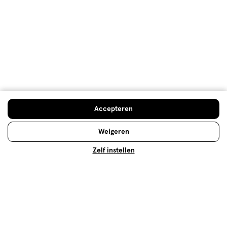
Vrouwelijk orgasme: alles wat je
wil weten
Wat is een vrouwelijk orgasme precies? Hoe voelt
een vrouwelijk orgasme? Bestaat er een vaginaal
orgasme? En wat als je moeilijk klaarkomt? Lees hier
het antwoord op deze vragen!
Accepteren
Lees meer
Weigeren
Zelf instellen
Op zoek naar iets anders?
Spannende cadeaus
Assortiment
Toysets