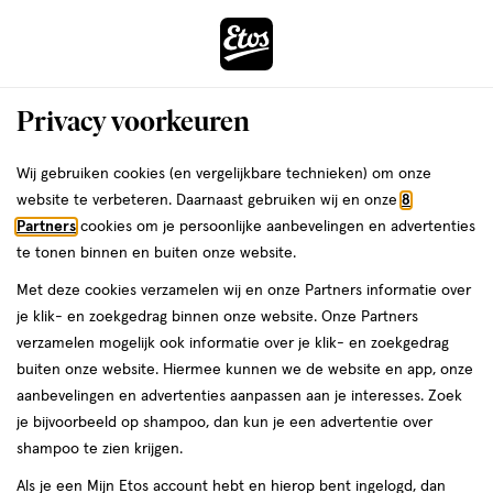
ga
Voor 22:00 uur besteld, maandag in huis
naar
de
Menu
hoofd
Zoeken
Privacy voorkeuren
content
›
›
ga
Interactie
naar
Wij gebruiken cookies (en vergelijkbare technieken) om onze
Je
Multivitamines
Alles van Lucovitaal
met
de
website te verbeteren. Daarnaast gebruiken wij en onze
8
bent
Lucovitaal Multi Sport Tabletten 60
dit
zoekbalk
Partners
cookies om je persoonlijke aanbevelingen en advertenties
ers
Weleda
hier:
veld
ga
stuks
te tonen binnen en buiten onze website.
opent
naar
Met deze cookies verzamelen wij en onze Partners informatie over
een
de
60
5
60 stuks
tablet
5/5
(1)
je klik- en zoekgedrag binnen onze website. Onze Partners
volledig
stuks,
footer
van
verzamelen mogelijk ook informatie over je klik- en zoekgedrag
venster
tablet
5
60%
buiten onze website. Hiermee kunnen we de website en app, onze
met
toevoegen
sterren
korting
aanbevelingen en advertenties aanpassen aan je interesses. Zoek
geavanceerde
aan
op
je bijvoorbeeld op shampoo, dan kun je een advertentie over
zoekopties
verlanglijst
basis
shampoo te zien krijgen.
van
Als je een Mijn Etos account hebt en hierop bent ingelogd, dan
1