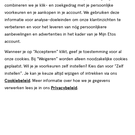
combineren we je klik- en zoekgedrag met je persoonlijke
reviews
voorkeuren en je aankopen in je account. We gebruiken deze
informatie voor analyse-doeleinden om onze klantinzichten te
verbeteren en voor het leveren van nóg persoonlijkere
aanbevelingen en advertenties in het kader van je Mijn Etos
account.
Wanneer je op “Accepteren” klikt, geef je toestemming voor al
van € 9.99 voor € 4.00
9
onze cookies. Bij “Weigeren” worden alleen noodzakelijke cookies
.
99
60% korting
Product
4
.
00
geplaatst. Wil je je voorkeuren zelf instellen? Kies dan voor “Zelf
badge
instellen”. Je kan je keuze altijd wijzigen of intrekken via ons
Je bespaart €5,99
tooltip
Cookiebeleid
. Meer informatie over hoe we je gegevens
verwerken lees je in ons
Privacybeleid
.
Spaar 1 Air Mile
Online op voorraad
Voor 22:00 besteld, maandag in huis
1
In mijn winkelmandje
verhoog