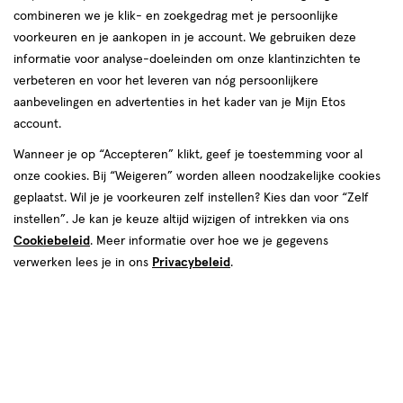
combineren we je klik- en zoekgedrag met je persoonlijke
voorkeuren en je aankopen in je account. We gebruiken deze
informatie voor analyse-doeleinden om onze klantinzichten te
€ 6.99
6
.
99
verbeteren en voor het leveren van nóg persoonlijkere
1+1 gratis
Product
aanbevelingen en advertenties in het kader van je Mijn Etos
badge
Je bespaart €6,99 bij 2 stuks
account.
tooltip
Spaar 2 Air Miles
Wanneer je op “Accepteren” klikt, geef je toestemming voor al
onze cookies. Bij “Weigeren” worden alleen noodzakelijke cookies
Online op voorraad
geplaatst. Wil je je voorkeuren zelf instellen? Kies dan voor “Zelf
instellen”. Je kan je keuze altijd wijzigen of intrekken via ons
Vóór 22:00 uur besteld, morgen in huis
Cookiebeleid
. Meer informatie over hoe we je gegevens
verwerken lees je in ons
Privacybeleid
.
2
In mijn winkelmandje
verhoog
aantal
met
één
,
Limiet
Gratis
bezorging vanaf €35