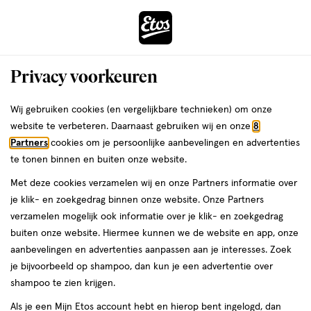
ga
Voor 22:00 uur besteld,
morgen in huis
naar
de
Menu
hoofd
Zoeken
Privacy voorkeuren
content
›
›
ga
Interactie
naar
Wij gebruiken cookies (en vergelijkbare technieken) om onze
Je
Neusspray
Alles van Lucovitaal
met
de
website te verbeteren. Daarnaast gebruiken wij en onze
8
bent
Lucovitaal Neus & Bijholte Spray 10 ML
dit
zoekbalk
Partners
cookies om je persoonlijke aanbevelingen en advertenties
ers
Weleda
hier:
veld
ga
te tonen binnen en buiten onze website.
10
10 ML
spray
opent
naar
Met deze cookies verzamelen wij en onze Partners informatie over
ML,
een
de
spray
je klik- en zoekgedrag binnen onze website. Onze Partners
1+1
volledig
footer
toevoegen
verzamelen mogelijk ook informatie over je klik- en zoekgedrag
gratis
venster
aan
buiten onze website. Hiermee kunnen we de website en app, onze
met
verlanglijst
aanbevelingen en advertenties aanpassen aan je interesses. Zoek
geavanceerde
je bijvoorbeeld op shampoo, dan kun je een advertentie over
zoekopties
shampoo te zien krijgen.
Als je een Mijn Etos account hebt en hierop bent ingelogd, dan