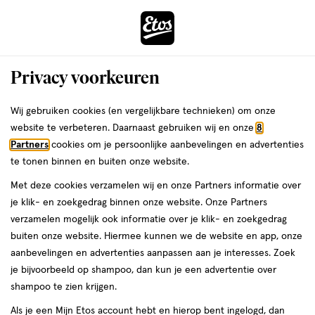
ga
Voor 22:00 uur besteld, maandag in huis
naar
de
Menu
hoofd
Zoeken
Privacy voorkeuren
content
›
›
ga
Interactie
naar
Wij gebruiken cookies (en vergelijkbare technieken) om onze
Je
Omega 3 Visolie
Alles van Lucovitaal
met
de
website te verbeteren. Daarnaast gebruiken wij en onze
8
bent
Lucovitaal Omega 3 Visolie Capsules
dit
zoekbalk
Partners
cookies om je persoonlijke aanbevelingen en advertenties
ers
Weleda
hier:
veld
ga
50 stuks
te tonen binnen en buiten onze website.
opent
naar
Met deze cookies verzamelen wij en onze Partners informatie over
een
de
50
5
50 stuks
capsule
5/5
(1)
je klik- en zoekgedrag binnen onze website. Onze Partners
volledig
stuks,
footer
van
verzamelen mogelijk ook informatie over je klik- en zoekgedrag
venster
capsule
5
1+1
buiten onze website. Hiermee kunnen we de website en app, onze
met
toevoegen
sterren
gratis
aanbevelingen en advertenties aanpassen aan je interesses. Zoek
geavanceerde
aan
op
je bijvoorbeeld op shampoo, dan kun je een advertentie over
zoekopties
verlanglijst
basis
shampoo te zien krijgen.
van
Als je een Mijn Etos account hebt en hierop bent ingelogd, dan
1