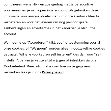
combineren we je klik- en zoekgedrag met je persoonlijke
reviews
voorkeuren en je aankopen in je account. We gebruiken deze
informatie voor analyse-doeleinden om onze klantinzichten te
verbeteren en voor het leveren van nóg persoonlijkere
aanbevelingen en advertenties in het kader van je Mijn Etos
€ 22.99
22
.
99
1+1 gratis
Product
account.
badge
Je bespaart €22,99 bij 2 stuks
Wanneer je op “Accepteren” klikt, geef je toestemming voor al
tooltip
onze cookies. Bij “Weigeren” worden alleen noodzakelijke cookies
Spaar 9 Air Miles
geplaatst. Wil je je voorkeuren zelf instellen? Kies dan voor “Zelf
instellen”. Je kan je keuze altijd wijzigen of intrekken via ons
Online op voorraad
Cookiebeleid
. Meer informatie over hoe we je gegevens
Voor 22:00 besteld, maandag in huis
verwerken lees je in ons
Privacybeleid
.
2
In mijn winkelmandje
verhoog
aantal
met
één
,