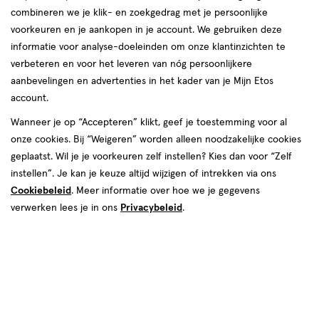
combineren we je klik- en zoekgedrag met je persoonlijke
voorkeuren en je aankopen in je account. We gebruiken deze
informatie voor analyse-doeleinden om onze klantinzichten te
verbeteren en voor het leveren van nóg persoonlijkere
aanbevelingen en advertenties in het kader van je Mijn Etos
€ 21.39
21
.
39
1+1 gratis
Product
account.
badge
Je bespaart €21,39 bij 2 stuks
Wanneer je op “Accepteren” klikt, geef je toestemming voor al
tooltip
onze cookies. Bij “Weigeren” worden alleen noodzakelijke cookies
Spaar 8 Air Miles
geplaatst. Wil je je voorkeuren zelf instellen? Kies dan voor “Zelf
instellen”. Je kan je keuze altijd wijzigen of intrekken via ons
Online op voorraad
Cookiebeleid
. Meer informatie over hoe we je gegevens
Voor 22:00 besteld, maandag in huis
verwerken lees je in ons
Privacybeleid
.
Beperkt beschikbaar in winkels
<p>Dit
product
is
2
In mijn winkelmandje
verhoog
niet
aantal
in
met
alle