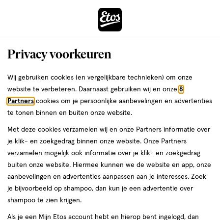
ga
Voor 22:00 uur besteld, maandag in huis
naar
de
Menu
hoofd
Zoeken
Privacy voorkeuren
content
›
›
ga
Interactie
naar
Wij gebruiken cookies (en vergelijkbare technieken) om onze
Je
Omega 3 Visolie
Alles van Lucovitaal
met
de
website te verbeteren. Daarnaast gebruiken wij en onze
8
bent
Lucovitaal Omega Kids Suikervrije
dit
zoekbalk
Partners
cookies om je persoonlijke aanbevelingen en advertenties
ers
Weleda
hier:
veld
ga
Gummies Appel 60 stuks
te tonen binnen en buiten onze website.
opent
naar
Met deze cookies verzamelen wij en onze Partners informatie over
een
de
60
60 stuks
gummies
je klik- en zoekgedrag binnen onze website. Onze Partners
volledig
stuks,
footer
verzamelen mogelijk ook informatie over je klik- en zoekgedrag
venster
gummies
1+1
buiten onze website. Hiermee kunnen we de website en app, onze
toevoegen
met
gratis
aanbevelingen en advertenties aanpassen aan je interesses. Zoek
aan
geavanceerde
je bijvoorbeeld op shampoo, dan kun je een advertentie over
verlanglijst
zoekopties
shampoo te zien krijgen.
Als je een Mijn Etos account hebt en hierop bent ingelogd, dan