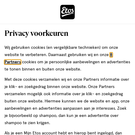
ga
Voor 22:00 uur besteld,
morgen in huis
naar
de
Menu
hoofd
Zoeken
Privacy voorkeuren
content
›
›
ga
Interactie
naar
Wij gebruiken cookies (en vergelijkbare technieken) om onze
Je
Overige supplementen
Alles van Lucovitaal
met
de
website te verbeteren. Daarnaast gebruiken wij en onze
8
bent
Lucovitaal Pre & Probiotica Capsules
dit
zoekbalk
Partners
cookies om je persoonlijke aanbevelingen en advertenties
ers
Weleda
hier:
veld
ga
30 stuks
te tonen binnen en buiten onze website.
opent
naar
Met deze cookies verzamelen wij en onze Partners informatie over
een
de
30
5
30 stuks
capsule
5/5
(1)
je klik- en zoekgedrag binnen onze website. Onze Partners
volledig
stuks,
footer
van
verzamelen mogelijk ook informatie over je klik- en zoekgedrag
venster
capsule
5
1+1
buiten onze website. Hiermee kunnen we de website en app, onze
met
toevoegen
sterren
gratis
aanbevelingen en advertenties aanpassen aan je interesses. Zoek
geavanceerde
aan
op
je bijvoorbeeld op shampoo, dan kun je een advertentie over
zoekopties
verlanglijst
basis
shampoo te zien krijgen.
van
Als je een Mijn Etos account hebt en hierop bent ingelogd, dan
1