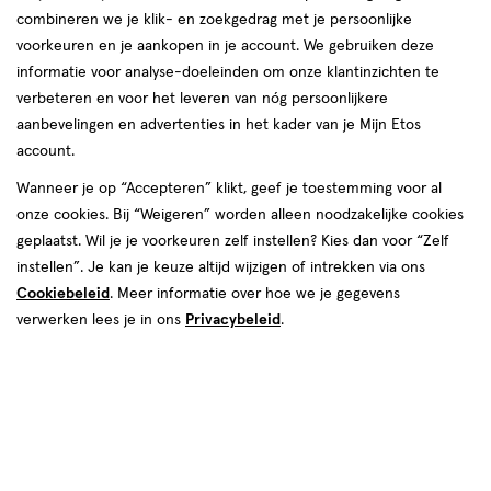
combineren we je klik- en zoekgedrag met je persoonlijke
reviews
voorkeuren en je aankopen in je account. We gebruiken deze
informatie voor analyse-doeleinden om onze klantinzichten te
verbeteren en voor het leveren van nóg persoonlijkere
aanbevelingen en advertenties in het kader van je Mijn Etos
account.
Wanneer je op “Accepteren” klikt, geef je toestemming voor al
€ 21.79
21
.
onze cookies. Bij “Weigeren” worden alleen noodzakelijke cookies
79
1+1 gratis
Product
geplaatst. Wil je je voorkeuren zelf instellen? Kies dan voor “Zelf
badge
Je bespaart €21,79 bij 2 stuks
instellen”. Je kan je keuze altijd wijzigen of intrekken via ons
tooltip
Cookiebeleid
. Meer informatie over hoe we je gegevens
Spaar 8 Air Miles
verwerken lees je in ons
Privacybeleid
.
Online op voorraad
Vóór 22:00 uur besteld, morgen in huis
2
In mijn winkelmandje
verhoog
aantal