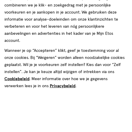
combineren we je klik- en zoekgedrag met je persoonlijke
reviews
voorkeuren en je aankopen in je account. We gebruiken deze
informatie voor analyse-doeleinden om onze klantinzichten te
verbeteren en voor het leveren van nóg persoonlijkere
aanbevelingen en advertenties in het kader van je Mijn Etos
€ 24.99
24
.
99
1+1 gratis
Product
account.
badge
Je bespaart €24,99 bij 2 stuks
Wanneer je op “Accepteren” klikt, geef je toestemming voor al
tooltip
onze cookies. Bij “Weigeren” worden alleen noodzakelijke cookies
Spaar 9 Air Miles
geplaatst. Wil je je voorkeuren zelf instellen? Kies dan voor “Zelf
instellen”. Je kan je keuze altijd wijzigen of intrekken via ons
Online op voorraad
Cookiebeleid
. Meer informatie over hoe we je gegevens
Vóór 22:00 uur besteld, morgen in huis
verwerken lees je in ons
Privacybeleid
.
2
In mijn winkelmandje
verhoog
aantal
met
één
,