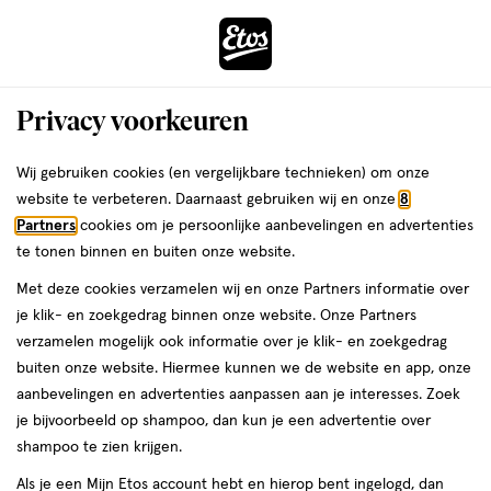
ga
Voor 22:00 uur besteld,
morgen in huis
naar
de
Menu
hoofd
Zoeken
Privacy voorkeuren
content
›
›
ga
Interactie
naar
Wij gebruiken cookies (en vergelijkbare technieken) om onze
Je
Maag & darmen
Alles van Lucovitaal
met
de
website te verbeteren. Daarnaast gebruiken wij en onze
8
bent
Lucovitaal Prikkelbare Darm
dit
zoekbalk
Partners
cookies om je persoonlijke aanbevelingen en advertenties
ers
Weleda
hier:
veld
ga
Syndroom Capsules 30 stuks
te tonen binnen en buiten onze website.
opent
naar
Met deze cookies verzamelen wij en onze Partners informatie over
een
de
medisch
4
medisch hulpmiddel
30 stuks
capsule
4/5
(1)
je klik- en zoekgedrag binnen onze website. Onze Partners
volledig
hulpmiddel,
footer
van
verzamelen mogelijk ook informatie over je klik- en zoekgedrag
venster
30
5
1+1
buiten onze website. Hiermee kunnen we de website en app, onze
stuks,
met
toevoegen
sterren
gratis
aanbevelingen en advertenties aanpassen aan je interesses. Zoek
capsule
geavanceerde
aan
op
je bijvoorbeeld op shampoo, dan kun je een advertentie over
zoekopties
verlanglijst
basis
shampoo te zien krijgen.
van
Als je een Mijn Etos account hebt en hierop bent ingelogd, dan
1