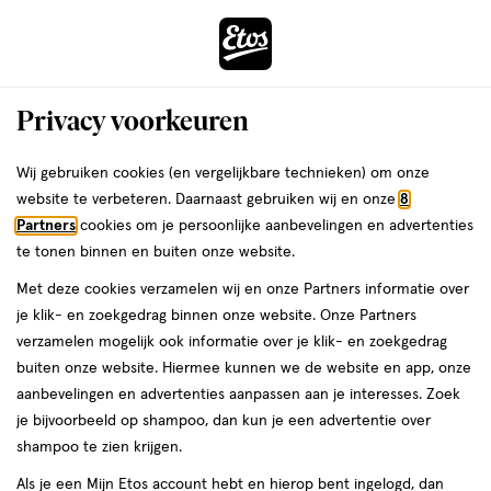
ga
Voor 22:00 uur besteld, maandag in huis
naar
de
Menu
hoofd
Zoeken
Privacy voorkeuren
content
›
›
ga
Interactie
naar
Wij gebruiken cookies (en vergelijkbare technieken) om onze
Je
Verkoudheid
Alles van Luuf
met
de
website te verbeteren. Daarnaast gebruiken wij en onze
8
bent
Luuf Kind Verkoudheidsbalsem 30
dit
zoekbalk
Partners
cookies om je persoonlijke aanbevelingen en advertenties
ers
Weleda
hier:
veld
ga
gram
te tonen binnen en buiten onze website.
opent
naar
Met deze cookies verzamelen wij en onze Partners informatie over
een
de
geneesmiddel,
geneesmiddel
30 GR
zalf
je klik- en zoekgedrag binnen onze website. Onze Partners
volledig
30
footer
verzamelen mogelijk ook informatie over je klik- en zoekgedrag
venster
GR,
buiten onze website. Hiermee kunnen we de website en app, onze
zalf
toevoegen
met
aanbevelingen en advertenties aanpassen aan je interesses. Zoek
aan
geavanceerde
je bijvoorbeeld op shampoo, dan kun je een advertentie over
verlanglijst
zoekopties
shampoo te zien krijgen.
Als je een Mijn Etos account hebt en hierop bent ingelogd, dan