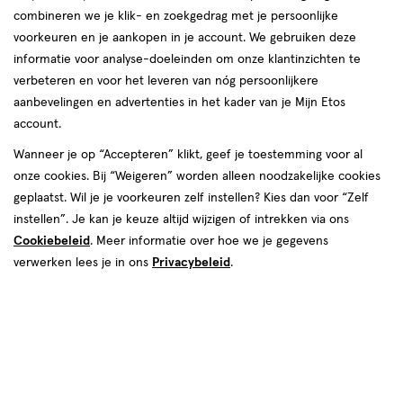
combineren we je klik- en zoekgedrag met je persoonlijke
voorkeuren en je aankopen in je account. We gebruiken deze
informatie voor analyse-doeleinden om onze klantinzichten te
verbeteren en voor het leveren van nóg persoonlijkere
aanbevelingen en advertenties in het kader van je Mijn Etos
€ 6.99
6
.
99
account.
Online op voorraad
Wanneer je op “Accepteren” klikt, geef je toestemming voor al
onze cookies. Bij “Weigeren” worden alleen noodzakelijke cookies
Voor 22:00 besteld, maandag in huis
geplaatst. Wil je je voorkeuren zelf instellen? Kies dan voor “Zelf
instellen”. Je kan je keuze altijd wijzigen of intrekken via ons
1
In mijn winkelmandje
verhoog
Cookiebeleid
. Meer informatie over hoe we je gegevens
aantal
verwerken lees je in ons
Privacybeleid
.
met
één
,
Limiet
Gratis
bezorging vanaf €35
bereikt.
Je
Gecertificeerd
tot Keurmerk Zelfzorg Online