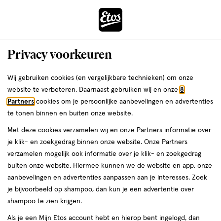
ga
Voor 22:00 uur besteld, maandag in huis
naar
de
Menu
hoofd
Zoeken
Privacy voorkeuren
content
›
›
ga
Interactie
naar
Wij gebruiken cookies (en vergelijkbare technieken) om onze
Je
Fopspenen
Alles van MAM
met
de
website te verbeteren. Daarnaast gebruiken wij en onze
8
bent
MAM Supreme Fopspenen 6-16
dit
zoekbalk
Partners
cookies om je persoonlijke aanbevelingen en advertenties
ers
Weleda
hier:
veld
ga
Maanden Roze 2 stuks
te tonen binnen en buiten onze website.
opent
naar
Met deze cookies verzamelen wij en onze Partners informatie over
een
de
6
6 - 16 maanden
2 stuks
je klik- en zoekgedrag binnen onze website. Onze Partners
volledig
-
footer
verzamelen mogelijk ook informatie over je klik- en zoekgedrag
venster
16
buiten onze website. Hiermee kunnen we de website en app, onze
maanden,
toevoegen
met
aanbevelingen en advertenties aanpassen aan je interesses. Zoek
2
aan
geavanceerde
je bijvoorbeeld op shampoo, dan kun je een advertentie over
stuks,
verlanglijst
zoekopties
shampoo te zien krijgen.
Als je een Mijn Etos account hebt en hierop bent ingelogd, dan