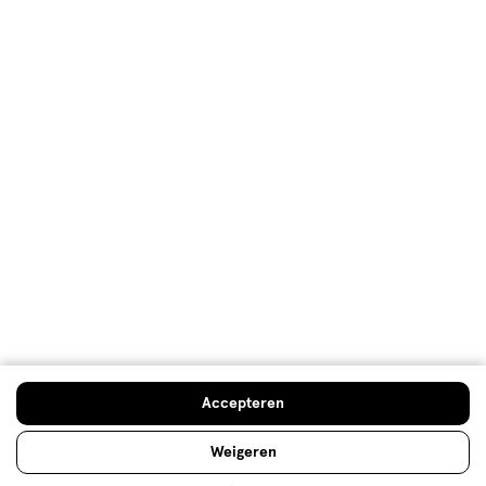
Ureum: wat is het en wat doet het
voor je huid?
Waarom zit 'ureum' vaak in
huidverzorgingsproducten? Waar is het precies goed
voor en zijn er ook bijwerkingen over bekend? Lees
snel verder!
Accepteren
Weigeren
Lees meer