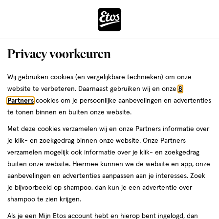
ga
Voor 22:00 uur besteld,
morgen in huis
naar
de
Menu
hoofd
Zoeken
Privacy voorkeuren
content
›
›
ga
Interactie
naar
Wij gebruiken cookies (en vergelijkbare technieken) om onze
Je
Handzeep
Alles van Marcels Green Soap
met
de
website te verbeteren. Daarnaast gebruiken wij en onze
8
bent
Marcel's Green Soap Argan & Oudh
dit
zoekbalk
Partners
cookies om je persoonlijke aanbevelingen en advertenties
ers
Weleda
hier:
veld
ga
Handzeep Navulzak 500 ML
te tonen binnen en buiten onze website.
opent
naar
Met deze cookies verzamelen wij en onze Partners informatie over
een
de
500
4
500 ML
gel
4/5
(1)
je klik- en zoekgedrag binnen onze website. Onze Partners
volledig
ML,
footer
van
verzamelen mogelijk ook informatie over je klik- en zoekgedrag
venster
gel
5
3 voor
buiten onze website. Hiermee kunnen we de website en app, onze
met
toevoegen
sterren
00
10.
aanbevelingen en advertenties aanpassen aan je interesses. Zoek
geavanceerde
aan
op
je bijvoorbeeld op shampoo, dan kun je een advertentie over
zoekopties
verlanglijst
basis
shampoo te zien krijgen.
van
Als je een Mijn Etos account hebt en hierop bent ingelogd, dan
1