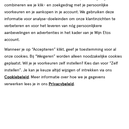
combineren we je klik- en zoekgedrag met je persoonlijke
reviews
voorkeuren en je aankopen in je account. We gebruiken deze
informatie voor analyse-doeleinden om onze klantinzichten te
verbeteren en voor het leveren van nóg persoonlijkere
aanbevelingen en advertenties in het kader van je Mijn Etos
€ 5.39
5
.
39
3 voor 10.00
Product
account.
badge
Je bespaart €6,17 bij 3 stuks
Wanneer je op “Accepteren” klikt, geef je toestemming voor al
tooltip
onze cookies. Bij “Weigeren” worden alleen noodzakelijke cookies
Spaar 2 Air Miles
geplaatst. Wil je je voorkeuren zelf instellen? Kies dan voor “Zelf
instellen”. Je kan je keuze altijd wijzigen of intrekken via ons
Online op voorraad
Cookiebeleid
. Meer informatie over hoe we je gegevens
Vóór 22:00 uur besteld, morgen in huis
verwerken lees je in ons
Privacybeleid
.
3
In mijn winkelmandje
verhoog
aantal
met
één
,