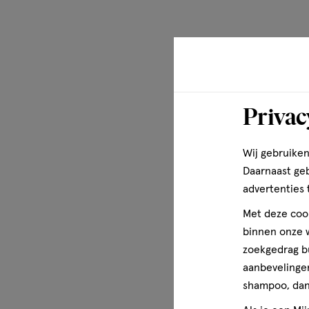
Privac
Wij gebruiken
Daarnaast ge
advertenties 
Met deze cook
binnen onze w
zoekgedrag b
aanbevelingen
shampoo, dan 