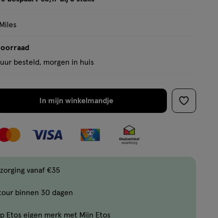
tooltip
Miles
voorraad
uur besteld, morgen in huis
In mijn winkelmandje
verhoog
toevoege
aantal
aan
met
verlanglijs
één
,
Bijna
zorging vanaf €35
uitverkocht!
tour binnen 30 dagen
Er
zijn
p Etos eigen merk met Mijn Etos