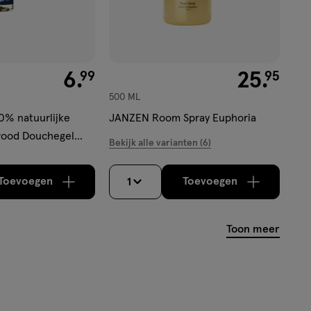
€ 6.99
6
.
€ 25.95
25
.
99
95
500 ML
0% natuurlijke
JANZEN Room Spray Euphoria
ood Douchegel
Bekijk alle varianten (6)
Toevoegen
Toevoegen
1
verhoog aantal met één
,
Limiet bereikt.
verhoog aantal m
Je kan maximaa
Toon meer