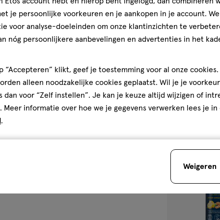
jn Etos account hebt en hierop bent ingelogd, dan combineren w
300
gel
gel
t je persoonlijke voorkeuren en je aankopen in je account. W
ML
ie voor analyse-doeleinden om onze klantinzichten te verbeter
Marcel's Green
an nóg persoonlijkere aanbevelingen en advertenties in het kade
Showergel 300
4.7
4.7/5
(22)
 “Accepteren” klikt, geef je toestemming voor al onze cookies. 
van
rden alleen noodzakelijke cookies geplaatst. Wil je je voorkeur
5
3
s dan voor “Zelf instellen”. Je kan je keuze altijd wijzigen of int
sterren
. Meer informatie over hoe we je gegevens verwerken lees je in
op
d
.
basis
van
toevoegen
22
aan
reviews
Weigeren
verlanglijst