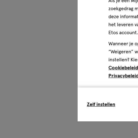
Als je een Mi
zoekgedrag me
deze informat
het leveren v
Etos account.
Wanneer je op
“Weigeren” wo
instellen? Kie
Cookiebeleid
Privacybelei
Zelf instellen