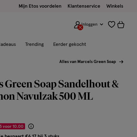
Mijn Etos voordelen
Klantenservice
Winkels
Inloggen
adeaus
Trending
Eerder gekocht
Alles van Marcels Green Soap
s Green Soap Sandelhout &
on Navulzak 500 ML
3 voor 10.00
Product
badge
e bespaart €6,17 bij 3 stuks