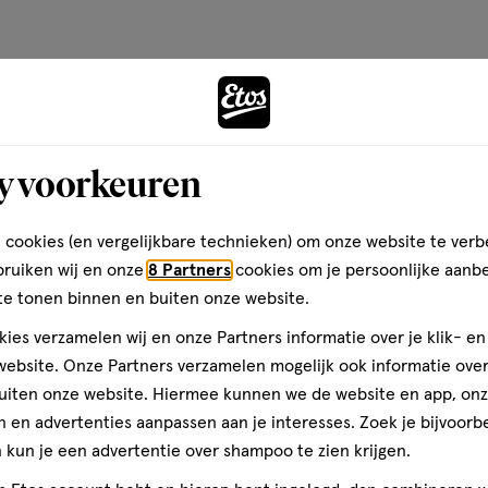
op
basis
van
Andere
1
reviews
y voorkeuren
toevoegen
aan
verlanglijst
 cookies (en vergelijkbare technieken) om onze website te verb
bruiken wij en onze
8 Partners
cookies om je persoonlijke aanb
te tonen binnen en buiten onze website.
ies verzamelen wij en onze Partners informatie over je klik- e
ebsite. Onze Partners verzamelen mogelijk ook informatie over 
uiten onze website. Hiermee kunnen we de website en app, on
 en advertenties aanpassen aan je interesses. Zoek je bijvoorb
kun je een advertentie over shampoo te zien krijgen.