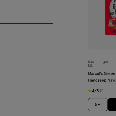
, Cocamidopropyl Betaine,
loctahydronaphthalenes,
500
gel
gel
ML
Marcel's Green
Handzeep Navu
4
4/5
(1)
van
5
3
sterren