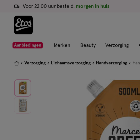
ga
Voor 22:00 uur besteld,
morgen in huis
naar
de
hoofd
content
ga
Merken
Beauty
Verzorging
Aanbiedingen
naar
de
Je
Verzorging
Lichaamsverzorging
Handverzorging
Han
zoekbalk
bent
ga
hier:
naar
de
footer