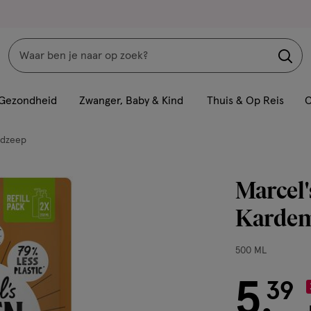
Zoeken
Interactie
met
Gezondheid
Zwanger, Baby & Kind
Thuis & Op Reis
C
dit
veld
dzeep
opent
een
Marcel'
volledig
venster
Kardem
met
geavanceerde
500
500 ML
zoekopties
ML,
5
€ 5.39
39
.
J