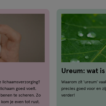
Ureum: wat is
huid?
de lichaamsverzorging?
Waarom zit 'ureum' vaa
e lichaam goed voelt.
precies goed voor en zi
e benen te scheren. Zo
verder!
kom je even tot rust.