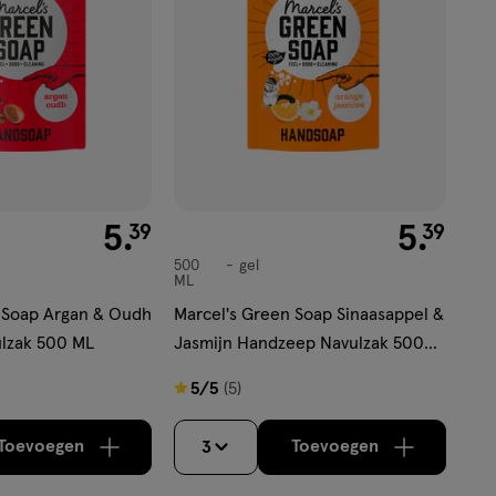
€ 5.39
5
.
€ 5.39
5
.
39
39
500
gel
gel
ML
 Soap Argan & Oudh
Marcel's Green Soap Sinaasappel &
lzak 500 ML
Jasmijn Handzeep Navulzak 500
ML
5
5/5
(5)
van
5
Toevoegen
Toevoegen
3
verhoog aantal met één
,
Bijna uitverkocht!
verhoog aantal m
Er zijn nog
sterren