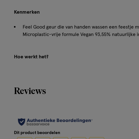
Kenmerken
Feel Good geur die van handen wassen een feestje m
Microplastic-vrije formule Vegan 93,55% natuurlijke 
Hoe werkt het?
Door navullingen te gebruiken, verminderen we samen pla
minder materiaal dan onze reguliere flessen, wat helpt o
Daarnaast zijn navullingen voordeliger, wat je direct gel
Reviews
makkelijk én aantrekkelijk voor iedereen!
Gebruik
Gebruik je oude fles keer op keer! Draai het pompje eraf 
met de handzeep navulling van Marcel's Green Soap.
Dit product beoordelen