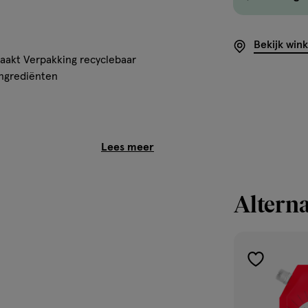
Bekijk win
aakt Verpakking recyclebaar
ingrediënten
stic afval. Navullingen bevatten
m grondstoffen te besparen.
d bespaart. Zo maken we navullen
Alterna
toevoegen
en vul je pomp gemakkelijk bij
aan
verlanglijst