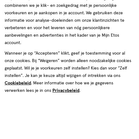
combineren we je klik- en zoekgedrag met je persoonlijke
voorkeuren en je aankopen in je account. We gebruiken deze
informatie voor analyse-doeleinden om onze klantinzichten te
verbeteren en voor het leveren van nóg persoonlijkere
aanbevelingen en advertenties in het kader van je Mijn Etos
account.
Wanneer je op “Accepteren” klikt, geef je toestemming voor al
€ 17.99
17
.
99
onze cookies. Bij “Weigeren” worden alleen noodzakelijke cookies
geplaatst. Wil je je voorkeuren zelf instellen? Kies dan voor “Zelf
Spaar 7 Air Miles
instellen”. Je kan je keuze altijd wijzigen of intrekken via ons
Cookiebeleid
. Meer informatie over hoe we je gegevens
Online op voorraad
verwerken lees je in ons
Privacybeleid
.
Vóór 22:00 uur besteld, morgen in huis
1
In mijn winkelmandje
verhoog
aantal
met