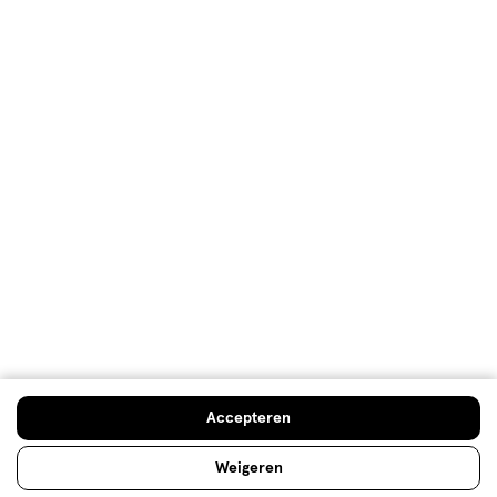
Lees meer
Op zoek naar iets anders?
Wenkbrauwpotlood
Nieuw
Assortiment
500+ winkels
, altijd in de buurt
Trending
producten en merken
Gratis
bezorging vanaf €35
Gratis
retourneren
Meer voordeel
met Mijn Etos
Accepteren
Weigeren