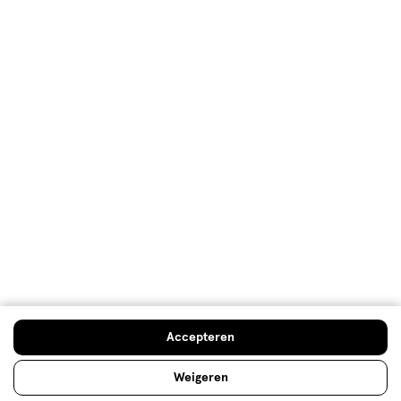
Lees meer
Op zoek naar iets anders?
Wenkbrauwpotlood
Nieuw
Assortiment
500+ winkels
, altijd in de buurt
Trending
producten en merken
Gratis
bezorging vanaf €35
Gratis
retourneren
Meer voordeel
met Mijn Etos
Accepteren
Weigeren