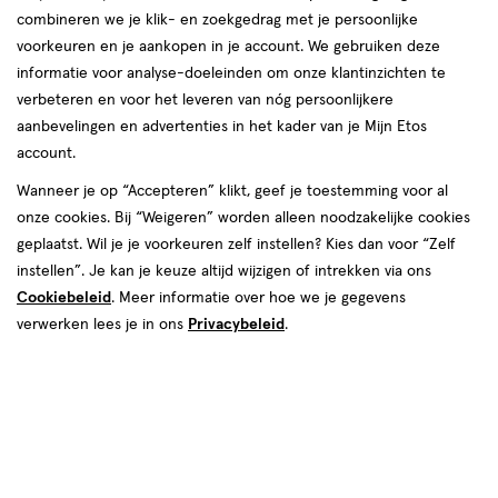
combineren we je klik- en zoekgedrag met je persoonlijke
voorkeuren en je aankopen in je account. We gebruiken deze
informatie voor analyse-doeleinden om onze klantinzichten te
verbeteren en voor het leveren van nóg persoonlijkere
aanbevelingen en advertenties in het kader van je Mijn Etos
account.
Wanneer je op “Accepteren” klikt, geef je toestemming voor al
€ 17.99
17
.
99
onze cookies. Bij “Weigeren” worden alleen noodzakelijke cookies
geplaatst. Wil je je voorkeuren zelf instellen? Kies dan voor “Zelf
Spaar 7 Air Miles
instellen”. Je kan je keuze altijd wijzigen of intrekken via ons
Cookiebeleid
. Meer informatie over hoe we je gegevens
Online op voorraad
verwerken lees je in ons
Privacybeleid
.
Vóór 22:00 uur besteld, morgen in huis
1
In mijn winkelmandje
verhoog
aantal
met