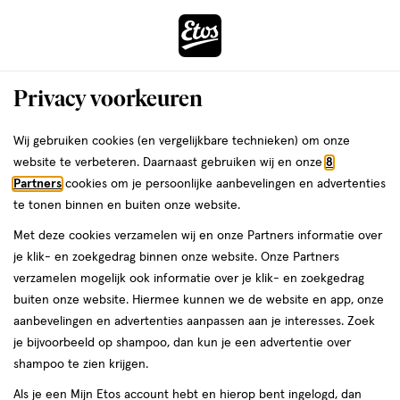
ga
Voor 22:00 uur besteld,
morgen in huis
naar
de
Menu
hoofd
Zoeken
Privacy voorkeuren
content
›
›
ga
Interactie
naar
Wij gebruiken cookies (en vergelijkbare technieken) om onze
Je
Wenkbrauwpotlood
Alles van Maybelline
met
de
website te verbeteren. Daarnaast gebruiken wij en onze
8
bent
Maybelline New York Brow Inserts
dit
zoekbalk
Partners
cookies om je persoonlijke aanbevelingen en advertenties
ers
Weleda
hier:
veld
ga
Wenkbrauw Multiplier 4.5 Ash Brown
te tonen binnen en buiten onze website.
opent
naar
Met deze cookies verzamelen wij en onze Partners informatie over
een
de
1
1 stuk
je klik- en zoekgedrag binnen onze website. Onze Partners
volledig
stuk,
footer
verzamelen mogelijk ook informatie over je klik- en zoekgedrag
venster
buiten onze website. Hiermee kunnen we de website en app, onze
toevoegen
met
aanbevelingen en advertenties aanpassen aan je interesses. Zoek
aan
geavanceerde
je bijvoorbeeld op shampoo, dan kun je een advertentie over
verlanglijst
zoekopties
shampoo te zien krijgen.
Als je een Mijn Etos account hebt en hierop bent ingelogd, dan