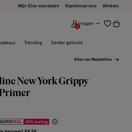
Mijn Etos voordelen
Klantenservice
Winkels
Inloggen
adeaus
Trending
Eerder gekocht
Alles van Maybelline
line New York Grippy
Primer
r € 8.99
SUPER
DEAL
50% korting
Product
badge
Je bespaart €8,99