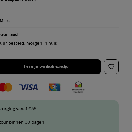
tooltip
 Miles
voorraad
uur besteld, morgen in huis
In mijn winkelmandje
verhoog
toevoege
aantal
aan
met
verlanglijs
één
,
Limiet
zorging vanaf €35
bereikt.
tour binnen 30 dagen
Je
kan