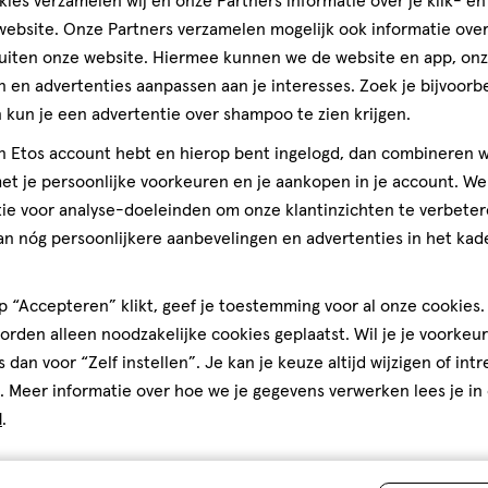
ies verzamelen wij en onze Partners informatie over je klik- e
comple
ebsite. Onze Partners verzamelen mogelijk ook informatie over 
uiten onze website. Hiermee kunnen we de website en app, on
 en advertenties aanpassen aan je interesses. Zoek je bijvoorb
kun je een advertentie over shampoo te zien krijgen.
jn Etos account hebt en hierop bent ingelogd, dan combineren w
t je persoonlijke voorkeuren en je aankopen in je account. W
ie voor analyse-doeleinden om onze klantinzichten te verbeter
an nóg persoonlijkere aanbevelingen en advertenties in het kade
 “Accepteren” klikt, geef je toestemming voor al onze cookies. 
rden alleen noodzakelijke cookies geplaatst. Wil je je voorkeur
s dan voor “Zelf instellen”. Je kan je keuze altijd wijzigen of int
. Meer informatie over hoe we je gegevens verwerken lees je in
d
.