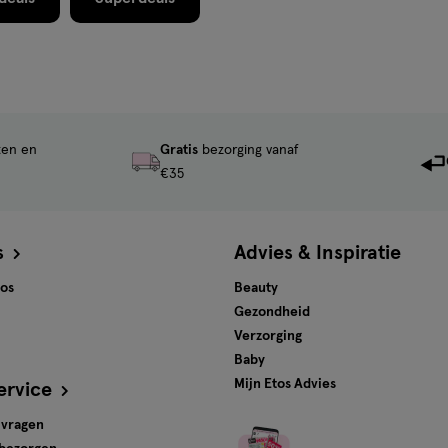
ten en
Gratis
bezorging vanaf
€35
s
Advies & Inspiratie
tos
Beauty
Gezondheid
Verzorging
Baby
Mijn Etos Advies
ervice
 vragen