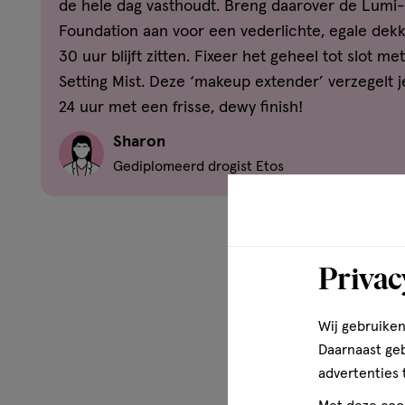
de hele dag vasthoudt. Breng daarover de Lumi
Foundation aan voor een vederlichte, egale dekk
Stap 1. Breng enkele druppels primer aan met de druppel
30 uur blijft zitten. Fixeer het geheel tot slot me
je gezicht.
Setting Mist. Deze ‘makeup extender’ verzegelt j
24 uur met een frisse, dewy finish!
Stap 2. Verspreid de primer gelijkmatig met je vingertopp
Sharon
Stap 3. Laat de primer 20 seconden drogen voordat je m
Gediplomeerd drogist Etos
Ingrediënten
AQUA / WATER / EAU • BUTYLENE GLYCOL • GLYCERIN • 
NIACINAMIDE • POLYSORBATE 80 • PHENOXYETHANOL • 
Privac
ETHYLHEXYLGLYCERIN • PANTHENOL • TETRASODIUM GL
ASCORBYL PALMITATE (F.I.L. N70051983/2).
Wij gebruiken
Disclaimer
Daarnaast ge
Er zijn geen specifieke voorzorgsmaatregelen nodig voor 
advertenties 
onder normale of redelijkerwijs te voorziene gebruiksom