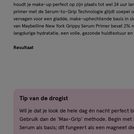
houdt je make-up perfect op zijn plaats tot wel 24 uur la
primer met de Serum-to-Grip Technologie glijdt soepel o
vervagen voor een gladde, make-uphechtende basis in s
van Maybelline New York Grippy Serum Primer bevat 2% n
langdurige hydratatie, een volle, gezonde huidtextuur en
Resultaat
LANGDURIGE FIXATIE: make-up blijft tot 24 uur lang z
VLOEIBARE TEXTUUR: glijdt soepel over de huid
MET 2% NIACINAMIDE: hydrateert en verzorgt de hui
EENVOUDIG AAN TE BRENGEN: druppelaar voor perfe
GESCHIKT VOOR ALLE HUIDTYPES: ook voor de gevoel
Tip van de drogist
Hoe werkt het?
Wil je dat je look de hele dag én nacht perfect bli
Gebruik dan de ‘Max-Grip’ methode. Begin met 
Gebruik de handige druppelaar om enkele druppels van d
gezicht. Verspreid het gelijkmatig met je vingertoppen v
Serum als basis; dit fungeert als een magneet d
even tot de primer volledig is ingetrokken voor een lan