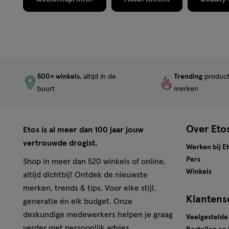
500+ winkels
, altijd in de
Trending
produc
buurt
merken
Over Eto
Etos is al meer dan 100 jaar jouw
vertrouwde drogist.
Werken bij E
Pers
Shop in meer dan 520 winkels of online,
Winkels
altijd dichtbij! Ontdek de nieuwste
merken, trends & tips. Voor elke stijl,
Klantens
generatie én elk budget. Onze
deskundige medewerkers helpen je graag
Veelgestelde
verder met persoonlijk advies.