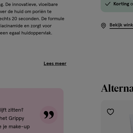
Korting
o
ng. De innovatieve, vloeibare
ver de huid om poriën te
lechts 20 seconden. De formule
Bekijk win
iacinamide en zorgt voor
 een egaal huidoppervlak.
itten
d
cte verdeling
Alterna
ige huid
jft zitten?
toevoegen
het Grippy
e primer aan te brengen op je
aan
oor een egale basis en wacht
ie je make-up
verlanglijst
gdurige make-uplook.