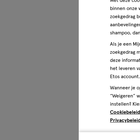
Met deze cook
binnen onze w
zoekgedrag b
aanbevelingen
shampoo, dan 
Als je een Mi
zoekgedrag me
deze informat
het leveren v
Etos account.
Wanneer je op
“Weigeren” wo
instellen? Kie
Cookiebeleid
Privacybelei