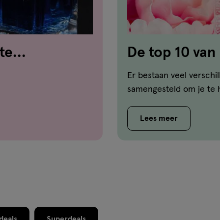
te
De top 10 va
damesgeuren
Er bestaan veel versch
samengesteld om je te 
Lees meer
deals
Superdeals