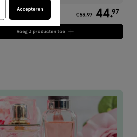
Accepteren
44
.
97
€53,97
,00
Voeg
3 producten
toe