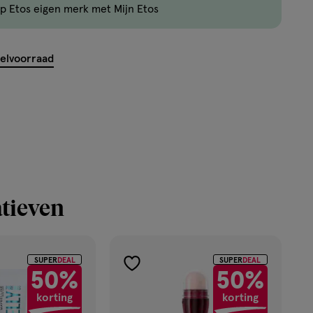
p Etos eigen merk met Mijn Etos
maximaal
50
items
kelvoorraad
bestellen
van
dit
type
product.
tieven
SUPER
DEAL
SUPER
DEAL
toevoegen
50%
50%
aan
korting
korting
verlanglijst