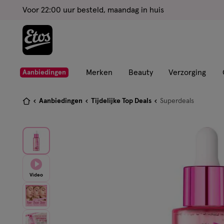
ga
Voor 22:00 uur besteld, maandag in huis
naar
de
hoofd
content
ga
Merken
Beauty
Verzorging
Aanbiedingen
naar
de
Je
Aanbiedingen
Tijdelijke Top Deals
Superdeals
zoekbalk
bent
ga
hier:
naar
de
footer
Video