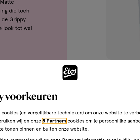
-Matte
ing die toch
aar op verschillende delen van
t de Grippy
e look tot wel
en voor een egale basis.
ake-up aanbrengt.
1
crème
crème
stuk
PEG-150 DISTEARATE •
Maybelline New 
CAPRYLYL GLYCOL •
y voorkeuren
Primer 30 ML
UTAMATE DIACETATE •
 cookies (en vergelijkbare technieken) om onze website te verb
1
bruiken wij en onze
8 Partners
cookies om je persoonlijke aanb
het gebruik van dit product
te tonen binnen en buiten onze website.
standigheden.
Maak j