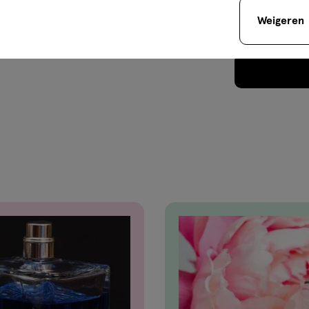
Weigeren
Je bespaart
€9