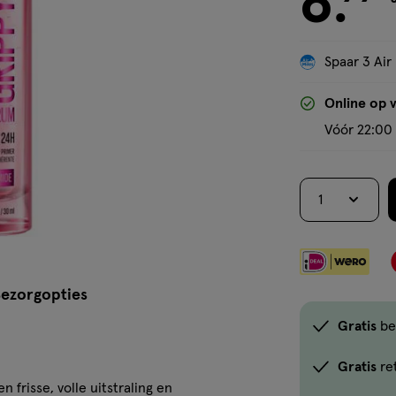
8
.
Spaar 3 Air
Online op 
Vóór 22:00 
1
ezorgopties
Gratis
be
Gratis
re
 frisse, volle uitstraling en