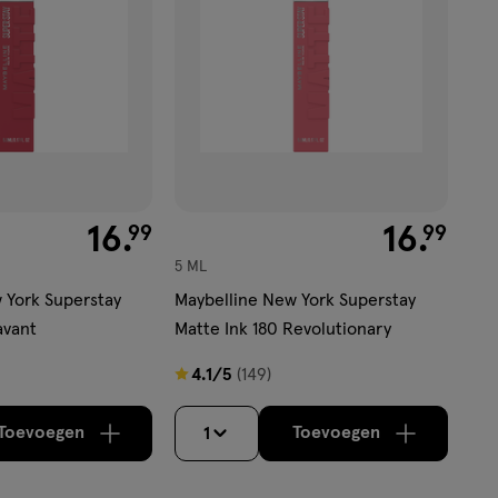
€ 16.99
16
.
€ 16.99
16
.
99
99
5 ML
 York Superstay
Maybelline New York Superstay
avant
Matte Ink 180 Revolutionary
4.1
4.1/5
(149)
van
5
Toevoegen
Toevoegen
1
verhoog aantal met één
,
Bijna uitverkocht!
verhoog aantal m
Er zijn no
sterren
op