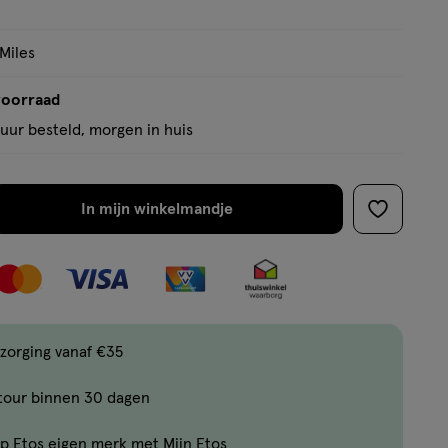
op
basis
 Miles
van
149
voorraad
reviews
uur besteld, morgen in huis
In mijn winkelmandje
verhoog
toevoege
aantal
aan
met
verlanglijs
één
,
Bijna
zorging vanaf €35
uitverkocht!
tour binnen 30 dagen
Er
zijn
p Etos eigen merk met Mijn Etos