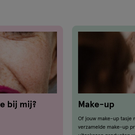
e bij mij?
Make-up
Of jouw make-up tasje n
verzamelde make-up pro