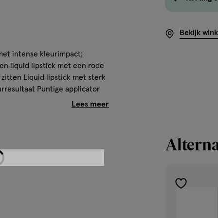
Bekijk win
met intense kleurimpact:
een liquid lipstick met een rode
 zitten Liquid lipstick met sterk
resultaat Puntige applicator
matte, roze lippen met een
te kleuren van de Maybelline
Alterna
elline SuperStay lipsticks
ks van Maybelline zijn de
toevoegen
aardoor je de hele dag geniet
aan
ert jouw lippen rijkelijk zodat
verlanglijst
ipstick. Daarnaast is