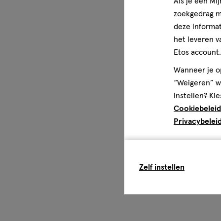
Als je een Mi
altijd in beweging, net als haar inwoners. Maybelline New 
zoekgedrag me
New York minute klaar bent met jouw make-up routine. D
deze informat
gebruik en doen wat ze beloven. Vaak ben je al in één st
het leveren v
waardoor je waardevolle tijd vrijspeelt.
Etos account.
Disclaimer
Wanneer je op
Er zijn geen specifieke voorzorgsmaatregelen nodig voor 
“Weigeren” wo
onder normale of redelijkerwijs te voorziene gebruiksom
instellen? Kie
Cookiebeleid
Privacybelei
Zelf instellen