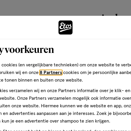
ethylsiloxyphenyl Dimethicone,
basis
polymer,
van
Andere
ted Polyisobutene,
149
, Alumina, Synthetic
reviews
ene, Calcium Sodium
alate, Silica, Magnesium
s Copolymer, Pentaerythrityl
toevoegen
y voorkeuren
, Tin Oxide, Benzyl Alcohol,
aan
ate, Tocopherol, Parfum /
verlanglijst
 cookies (en vergelijkbare technieken) om onze website te verb
i 77491, Ci 77492, Ci 77499 /
 45380 / Red 22 Lake, Mica, Ci
bruiken wij en onze
8 Partners
cookies om je persoonlijke aanb
/ Bismuth Oxychloride, Ci 17200
te tonen binnen en buiten onze website.
i 75470 / Carmine, ] (F.I.L.
ies verzamelen wij en onze Partners informatie over je klik- e
 Verpakking Voor De Meest
ebsite. Onze Partners verzamelen mogelijk ook informatie over 
uiten onze website. Hiermee kunnen we de website en app, on
 en advertenties aanpassen aan je interesses. Zoek je bijvoorb
kun je een advertentie over shampoo te zien krijgen.
 Sleeps. New York bruist en is