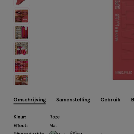
Instellingen aanpassen
Omschrijving
Samenstelling
Gebruik
B
Kleur:
Roze
Effect:
Mat