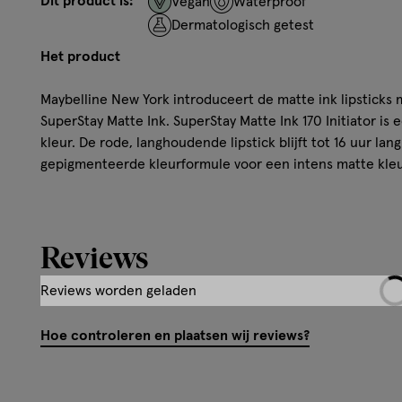
Dit product is:
Vegan
Waterproof
Dermatologisch getest
Het product
Maybelline New York introduceert de matte ink lipsticks 
SuperStay Matte Ink. SuperStay Matte Ink 170 Initiator is 
kleur. De rode, langhoudende lipstick blijft tot 16 uur lang
gepigmenteerde kleurformule voor een intens matte kleur
voor een precieze en gemakkelijke applicatie Statement 
trendy New York City edge Nu keuze uit meer dan 20 mat
lipsticks.
Hoe werkt het?
Hoe controleren en plaatsen wij reviews?
Van dinner tot date in de city that never sleeps - de Mayb
kunnen elke uitdaging aan! De SuperStay Matte Ink lipstic
langhoudende matte lipstick die tot 16 uur blijft zitten w
van perfect matte, roze lippen. De liquid lipstick accentue
dat je je zorgen hoeft te maken om het bijwerken van de l