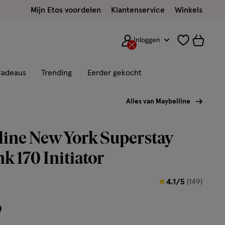
Mijn Etos voordelen
Klantenservice
Winkels
Inloggen
adeaus
Trending
Eerder gekocht
Alles van Maybelline
ine New York Superstay
nk 170 Initiator
4.1
4.1/5
(149)
van
9
5
sterren