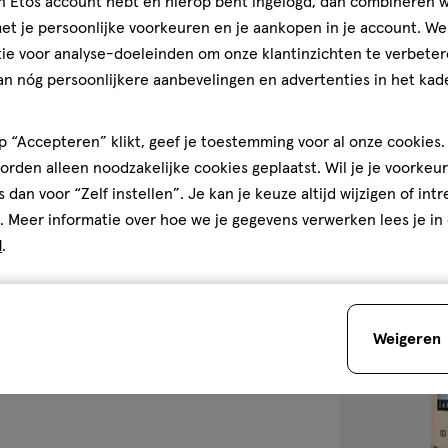
jn Etos account hebt en hierop bent ingelogd, dan combineren w
9
crème
York zorgt ervoor dat je in een
crème
t je persoonlijke voorkeuren en je aankopen in je account. W
GR
e producten zijn simpel in
Maybelline New
ie voor analyse-doeleinden om onze klantinzichten te verbeter
ap klaar met een product
24H Hybrid Po
an nóg persoonlijkere aanbevelingen en advertenties in het kade
 “Accepteren” klikt, geef je toestemming voor al onze cookies. 
1
het gebruik van dit product
rden alleen noodzakelijke cookies geplaatst. Wil je je voorkeur
standigheden.
s dan voor “Zelf instellen”. Je kan je keuze altijd wijzigen of int
. Meer informatie over hoe we je gegevens verwerken lees je in
d
.
toevoegen
aan
verlanglijst
Weigeren