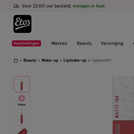
ga
Voor 22:00 uur besteld,
morgen in huis
naar
de
hoofd
content
ga
Merken
Beauty
Verzorging
Aanbiedingen
naar
de
Je
Beauty
Make-up
Lipmake-up
Lippenstift
zoekbalk
bent
ga
hier:
naar
de
footer
Video