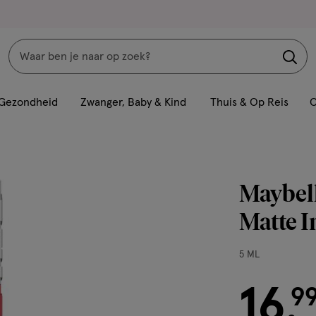
Zoeken
Interactie
met
Gezondheid
Zwanger, Baby & Kind
Thuis & Op Reis
C
dit
veld
opent
een
Maybell
volledig
venster
Matte I
met
geavanceerde
5
5 ML
zoekopties
ML,
16
€ 16.99
9
.