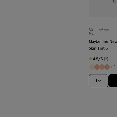
30
crème
crème
ML
Maybelline New
Skin Tint 3
4.5
4.5/5
(2)
van
+12
5
sterren
1
op
basis
van
2
reviews