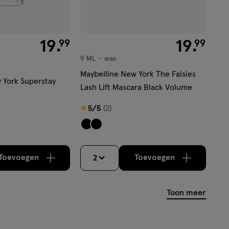
€ 19.99
19
.
€ 19.99
19
.
99
99
9 ML
wax
wax
Maybelline New York The Falsies
 York Superstay
Lash Lift Mascara Black Volume
5
5/5
(2)
van
5
sterren
Toevoegen
Toevoegen
2
op
verhoog aantal met één
,
Bijna uitverkocht!
verhoog aantal m
Er zijn nog
basis
van
Toon meer
2
reviews