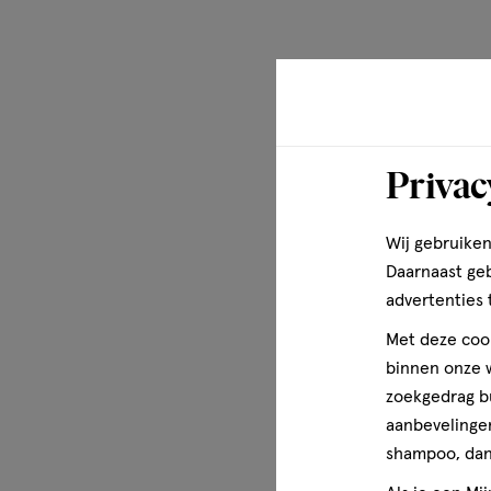
G949701 - Ingrediënten: Isododecane, Polyethylene, Trim
Isohexadecane, Dimethicone, Acrylates/Dimethicone Co
Polypropylsilsesquioxane, Stearyl Heptanoate, Hydrogena
Hydrogenated Styrene/Methyl Styrene/Indene Copolymer
Fluorphlogopite, Calcium Aluminum Borosilicate, Limon
Borosilicate, Aluminum Hydroxide, Polybutylene Terephth
Silicate, Silica Silylate, Ethylene/Va Copolymer, Acrylate
Privac
Tetra-Di-T-Butyl Hydroxyhydrocinnamate, Benzyl Benzoate
Citronellol, Linalool, Geraniol, Disodium Stearoyl Glutam
Wij gebruiken
Fragrance, [+/- May Contain Ci 77891 / Titanium Dioxide, C
Iron Oxides, Ci 45410 / Red 28 Lake, Ci 15850 / Red 7, Ci
Daarnaast ge
15985 / Yellow 6 Lake, Ci 19140 / Yellow 5 Lake, Ci 77163 
advertenties 
/ Red 33 Lake, Ci 42090 / Blue 1 Lake, Ci 15850 / Red 6, C
Met deze cook
D197346/6) (Raadpleeg Altijd De Ingrediëntenlijst Op De
binnen onze w
Actuele Informatie).
zoekgedrag b
aanbevelingen
Meer over
shampoo, dan 
Ze noemen New York niets voor niets The City That Never